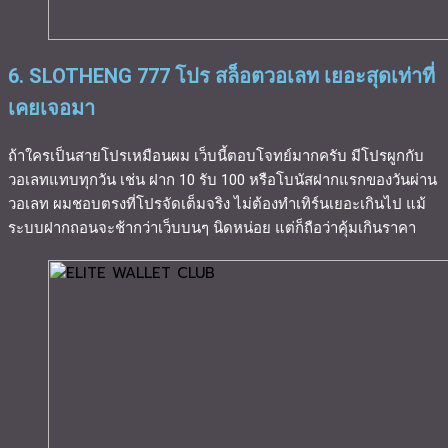
6. SLOTHENG 777 โปร สล็อตวอเลท เยอะสุดเท่าที่
เคยเจอมา
ถ้าใครเป็นสายโปรเหมือนผม เว็บนี้ตอบโจทย์มากครับ มีโปรผูกกับ
วอเลทแทบทุกวัน เช่น ฝาก 10 รับ 100 หรือโบนัสฝากแรกของวันผ่าน
วอเลท ผมชอบตรงที่โปรจัดเต็มจริง ไม่ต้องทำเทิร์นเยอะเกินไป แม้
ระบบฝากถอนจะช้ากว่าเว็บบนๆ นิดหน่อย แต่ก็ถือว่าคุ้มเกินราคา