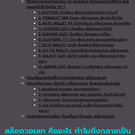
รีวิวจากประสบการณ์จริง 10 เว็บสล็อต ที่ใช้วอเลทได้ดีที่สุด ฝาก
ถอนออโต้ไวไม่เกิน 10 วิ
1. SLOTVVIP เว็บสล็อต ที่ฝากวอเลทไวที่สุดใน 5 วินาที
2. PGWALLET 888 ถ้าชอบ สล็อตวอเลท ต้องเว็บนี้เท่านั้น
3. AUTO WALLET 99 เว็บใหม่ที่ระบบ สล็อตวอเลท เร็วแรงที่สุด
4. CHOKDEE SLOT เว็บสล็อต ที่มั่นคงและไว้ใจได้
5. RUAYJING SLOT เว็บสล็อต ที่เกมเยอะกว่าที่คิด
6. SLOTHENG 777 โปร สล็อตวอเลท เยอะสุดเท่าที่เคยเจอมา
7. ELITE WALLET CLUB เว็บสล็อต ที่ใช้งานง่ายสุด
8. SETTHI WALLET รุ่นใหญ่ที่ปรับตัวทันยุคด้วย สล็อตวอเลท
9. GALAXY SLOT AUTO ยูสเดียว เล่น สล็อตวอเลท ได้ทุก
อย่าง
10. JAIRDEE SLOT เริ่มต้นแค่ 1 บาทก็เล่นผ่าน สล็อตวอเลท ได้
จริง
โปรสล็อตสุดคุ้มที่ได้จากการฝากผ่าน สล็อตวอเลท
คำถามที่พบบ่อย เกี่ยวกับ สล็อตวอเลท ที่หลายคนยังสงสัย
1. เล่นสล็อตด้วยวอเลท ปลอดภัยจริงไหม?
2. ฝากเงินผ่าน สล็อตวอเลท แล้ว ยอดไม่เข้า ต้องทำยังไงดี?
3. สล็อตวอเลท ดีกว่าการโอนผ่านธนาคารยังไง?
4. ถ้ามี เว็บสล็อต เยอะขนาดนี้ จะเลือกเว็บวอเลทยังไงให้ไม่
พลาด?
บทสรุปของการเลือก เว็บสล็อต ที่รองรับ สล็อตวอเลท
สล็อตวอเลท คืออะไร ทำไมถึงกลายเป็น