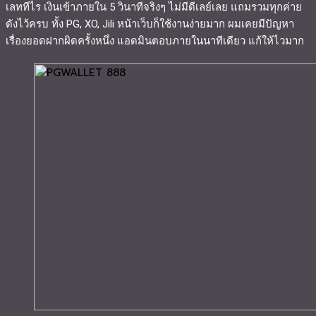
เลททีไร เงินเข้าภายใน 5 วินาทีจริงๆ ไม่มีดีเลย์เลย แถมรวมทุกค่าย
ดังไว้ครบ ทั้ง PG, XO, Jili หน้าเว็บก็ใช้งานง่ายมาก ผมเคยมีปัญหา
เรื่องยอดฝากผิดครั้งหนึ่ง แอดมินตอบภายในนาทีเดียว แก้ให้ไวมาก