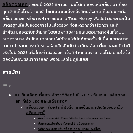
สล็อตวอเลท
ตลอดปี 2025 ที่ผ่านมา ผมได้ทดลองเล่นสล็อตมาเกือบ
ทุกเจ้าที่เห็นโผล่ตามหน้าโซเชียล และสิ่งหนึ่งที่ผมสังเกตเห็นชัดมากคือ
สล็อตวอเลท หรือการฝาก-ถอนผ่าน True Money Wallet มันกลายเป็น
มาตรฐานใหม่ของวงการไปแล้วจริงๆ ทั้งสะดวกกว่า เร็วกว่า และที่
สำคัญ ปลอดภัยกว่ามาก โดยเฉพาะเวลาผมเล่นตอนกลางคืนที่ระบบ
ธนาคารบางเจ้ามักล่ม วอเลทยังใช้งานได้ปกติทุกครั้ง วันนี้ผมเลยอยาก
มาเล่าประสบการณ์ตรง พร้อมจัดอันดับ 10 เว็บสล็อต ที่ผมลองแล้วว่าดี
จริงในปี 2025 เผื่อใครกำลังมองหาเว็บที่ฝากถอนง่าย เล่นได้สบายใจ ไม่
ต้องพึ่งบัญชีธนาคารหลัก พร้อมแล้วไปดูกันเลย
สารบัญ
10 เว็บสล็อต ที่ลองแล้วว่าดีที่สุดในปี 2025 กับระบบ สล็อตวอ
เลท ที่เร็ว แรง และเสถียรสุดๆ
สล็อตวอเลท คืออะไร ทำไมถึงกลายเป็นมาตรฐานใหม่ของ เว็บ
สล็อต ยุคนี้​
ข้อดีของการใช้ True Wallet จากประสบการณ์ตรง
ข้อควรระวังเกี่ยวกับการใช้ สล็อตวอเลท
วิธีฝากเงินเข้า เว็บสล็อต ด้วย True Wallet