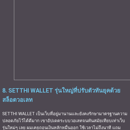
8. SETTHI WALLET รุ่นใหญ่ที่ปรับตัวทันยุคด้วย
สล็อตวอเลท
SETTHI WALLET เป็นเว็บที่อยู่มานานและยังคงรักษามาตรฐานความ
ปลอดภัยไว้ได้ดีมาก เขาอัปเดตระบบวอเลทจนทันสมัยเทียบเท่าเว็บ
รุ่นใหม่ๆ เลย ผมเคยถอนเงินหลักหมื่นออก ใช้เวลาไม่ถึงนาที แถม