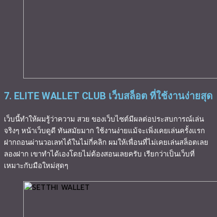
7. ELITE WALLET CLUB เว็บสล็อต ที่ใช้งานง่ายสุด
เว็บนี้ทำให้ผมรู้ว่าความ สวย ของเว็บไซต์มีผลต่อประสบการณ์เล่น
จริงๆ หน้าเว็บดูดี ทันสมัยมาก ใช้งานง่ายแม้จะเพิ่งเคยเล่นครั้งแรก
ฝากถอนผ่านวอเลทได้ในไม่กี่คลิก ผมให้เพื่อนที่ไม่เคยเล่นสล็อตเลย
ลองฝาก เขาทำได้เองโดยไม่ต้องสอนเลยครับ เรียกว่าเป็นเว็บที่
เหมาะกับมือใหม่สุดๆ