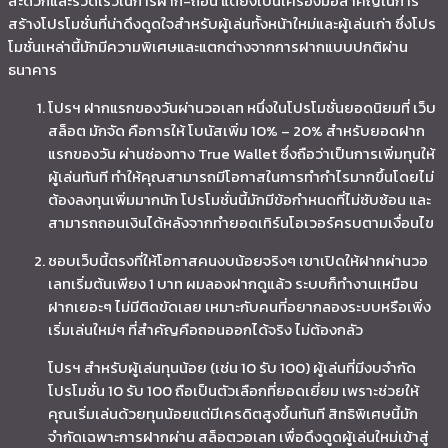
สะดวกและรวดเร็วในการฝาก-ถอน แต่ยังเป็นเครื่องมือสำคัญในการ
สร้างโปรโมชั่นที่น่าดึงดูดใจสำหรับผู้เล่นทั้งหน้าใหม่และผู้เล่นเก่า ซึ่งโปร
โมชั่นเหล่านี้มักมีความพิเศษและแตกต่างจากการฝากแบบปกติผ่าน
ธนาคาร
โปรฯ ฝากแรกของวันผ่านวอเลท หนึ่งในโปรโมชั่นยอดนิยมที่ เว็บ
สล็อต มักจัด คือการให้ โบนัสเพิ่ม 10% – 20% สำหรับยอดฝาก
แรกของวัน ผ่านช่องทาง True Wallet ซึ่งถือว่าเป็นการเพิ่มทุนให้
ผู้เล่นทันที ทำให้คุณสามารถมีโอกาสในการทำกำไรมากขึ้นโดยไม่
ต้องลงทุนเพิ่มมากนัก โปรโมชั่นนี้มักมีข้อกำหนดที่ไม่ซับซ้อน และ
สามารถถอนเงินได้หลังจากทำยอดเทิร์นโอเวอร์ครบตามเงื่อนไข
ชอบเว็บนี้ตรงที่ให้โอกาสคนงบน้อยจริงๆ เขาเปิดให้ฝากผ่านวอ
เลทเริ่มต้นเพียง 1 บาท ผมลองฝากดูแล้ว ระบบก็ทำงานเหมือน
ฝากเยอะๆ ไม่มีติดขัดเลย เหมาะกับคนที่อยากลองระบบหรือเพิ่ง
เริ่มเล่นใหม่ๆ ที่สำคัญคือถอนออกได้จริง ไม่ต้องกลัว
โปรฯ สำหรับผู้เล่นทุนน้อย (เช่น 10 รับ 100) ผู้เล่นที่มีงบจำกัด
โปรโมชั่น 10 รับ 100 ถือเป็นตัวเลือกที่ยอดเยี่ยม เพราะช่วยให้
คุณเริ่มเล่นด้วยทุนน้อยแต่มีเครดิตสูงขึ้นทันที สิทธิพิเศษนี้มัก
จำกัดเฉพาะการฝากผ่าน สล็อตวอเลท เพื่อดึงดูดผู้เล่นใหม่เข้าสู่