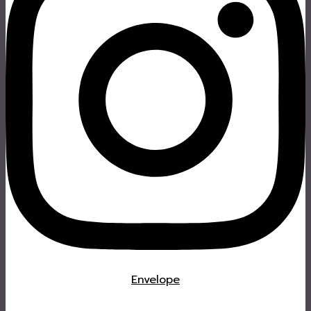
Envelope