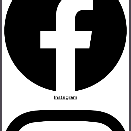
Instagram