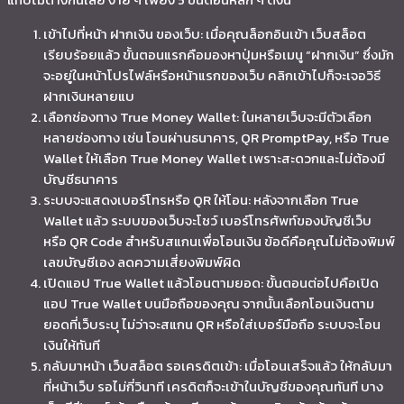
เข้าไปที่หน้า ฝากเงิน ของเว็บ: เมื่อคุณล็อกอินเข้า เว็บสล็อต
เรียบร้อยแล้ว ขั้นตอนแรกคือมองหาปุ่มหรือเมนู “ฝากเงิน” ซึ่งมัก
จะอยู่ในหน้าโปรไฟล์หรือหน้าแรกของเว็บ คลิกเข้าไปก็จะเจอวิธี
ฝากเงินหลายแบ
เลือกช่องทาง True Money Wallet: ในหลายเว็บจะมีตัวเลือก
หลายช่องทาง เช่น โอนผ่านธนาคาร, QR PromptPay, หรือ True
Wallet ให้เลือก True Money Wallet เพราะสะดวกและไม่ต้องมี
บัญชีธนาคาร
ระบบจะแสดงเบอร์โทรหรือ QR ให้โอน: หลังจากเลือก True
Wallet แล้ว ระบบของเว็บจะโชว์ เบอร์โทรศัพท์ของบัญชีเว็บ
หรือ QR Code สำหรับสแกนเพื่อโอนเงิน ข้อดีคือคุณไม่ต้องพิมพ์
เลขบัญชีเอง ลดความเสี่ยงพิมพ์ผิด
เปิดแอป True Wallet แล้วโอนตามยอด: ขั้นตอนต่อไปคือเปิด
แอป True Wallet บนมือถือของคุณ จากนั้นเลือกโอนเงินตาม
ยอดที่เว็บระบุ ไม่ว่าจะสแกน QR หรือใส่เบอร์มือถือ ระบบจะโอน
เงินให้ทันที
กลับมาหน้า เว็บสล็อต รอเครดิตเข้า: เมื่อโอนเสร็จแล้ว ให้กลับมา
ที่หน้าเว็บ รอไม่กี่วินาที เครดิตก็จะเข้าในบัญชีของคุณทันที บาง