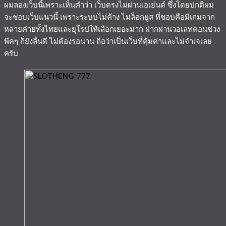
ผมลองเว็บนี้เพราะเห็นคำว่า เว็บตรงไม่ผ่านเอเย่นต์ ซึ่งโดยปกติผม
จะชอบเว็บแนวนี้ เพราะระบบไม่ค้าง ไม่ล็อกยูส ที่ชอบคือมีเกมจาก
หลายค่ายทั้งไทยและยุโรปให้เลือกเยอะมาก ฝากผ่านวอเลทตอนช่วง
พีคๆ ก็ยังลื่นดี ไม่ต้องรอนาน ถือว่าเป็นเว็บที่คุ้มค่าและไม่จำเจเลย
ครับ