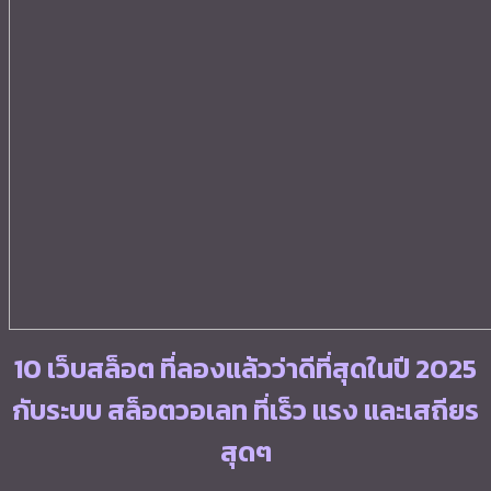
10 เว็บสล็อต ที่ลองแล้วว่าดีที่สุดในปี 2025
กับระบบ สล็อตวอเลท ที่เร็ว แรง และเสถียร
สุดๆ