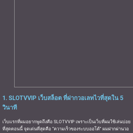
1. SLOTVVIP เว็บสล็อต ที่ฝากวอเลทไวที่สุดใน 5
วินาที
เว็บแรกที่ผมอยากพูดถึงคือ SLOTVVIP เพราะเป็นเว็บที่ผมใช้เล่นบ่อย
ที่สุดตอนนี้ จุดเด่นที่สุดคือ “ความเร็วของระบบออโต้” ผมฝากผ่านวอ