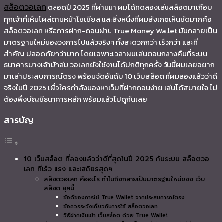
สล็อตวอเลท
ตลอดปี 2025 ที่ผ่านมา ผมได้ทดลองเล่นสล็อตมาเกือบ
ทุกเจ้าที่เห็นโผล่ตามหน้าโซเชียล และสิ่งหนึ่งที่ผมสังเกตเห็นชัดมากคือ
สล็อตวอเลท หรือการฝาก-ถอนผ่าน True Money Wallet มันกลายเป็น
มาตรฐานใหม่ของวงการไปแล้วจริงๆ ทั้งสะดวกกว่า เร็วกว่า และที่
สำคัญ ปลอดภัยกว่ามาก โดยเฉพาะเวลาผมเล่นตอนกลางคืนที่ระบบ
ธนาคารบางเจ้ามักล่ม วอเลทยังใช้งานได้ปกติทุกครั้ง วันนี้ผมเลยอยาก
มาเล่าประสบการณ์ตรง พร้อมจัดอันดับ 10 เว็บสล็อต ที่ผมลองแล้วว่าดี
จริงในปี 2025 เผื่อใครกำลังมองหาเว็บที่ฝากถอนง่าย เล่นได้สบายใจ ไม่
ต้องพึ่งบัญชีธนาคารหลัก พร้อมแล้วไปดูกันเลย
สารบัญ
10 เว็บสล็อต ที่ลองแล้วว่าดีที่สุดในปี 2025 กับระบบ สล็อตวอ
เลท ที่เร็ว แรง และเสถียรสุดๆ
สล็อตวอเลท คืออะไร ทำไมถึงกลายเป็นมาตรฐานใหม่ของ เว็บ
สล็อต ยุคนี้​
ข้อดีของการใช้ True Wallet จากประสบการณ์ตรง
ข้อควรระวังเกี่ยวกับการใช้ สล็อตวอเลท
วิธีฝากเงินเข้า เว็บสล็อต ด้วย True Wallet