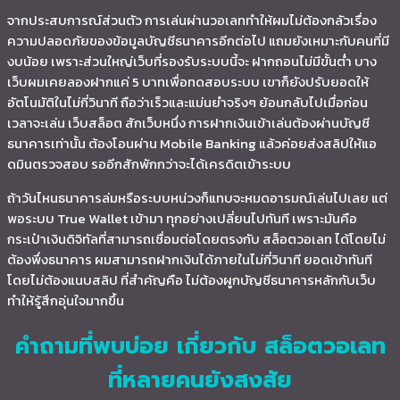
จากประสบการณ์ส่วนตัว การเล่นผ่านวอเลททำให้ผมไม่ต้องกลัวเรื่อง
ความปลอดภัยของข้อมูลบัญชีธนาคารอีกต่อไป แถมยังเหมาะกับคนที่มี
งบน้อย เพราะส่วนใหญ่เว็บที่รองรับระบบนี้จะ ฝากถอนไม่มีขั้นต่ำ บาง
เว็บผมเคยลองฝากแค่ 5 บาทเพื่อทดสอบระบบ เขาก็ยังปรับยอดให้
อัตโนมัติในไม่กี่วินาที ถือว่าเร็วและแม่นยำจริงๆ ย้อนกลับไปเมื่อก่อน
เวลาจะเล่น เว็บสล็อต สักเว็บหนึ่ง การฝากเงินเข้าเล่นต้องผ่านบัญชี
ธนาคารเท่านั้น ต้องโอนผ่าน Mobile Banking แล้วค่อยส่งสลิปให้แอ
ดมินตรวจสอบ รออีกสักพักกว่าจะได้เครดิตเข้าระบบ
ถ้าวันไหนธนาคารล่มหรือระบบหน่วงก็แทบจะหมดอารมณ์เล่นไปเลย แต่
พอระบบ True Wallet เข้ามา ทุกอย่างเปลี่ยนไปทันที เพราะมันคือ
กระเป๋าเงินดิจิทัลที่สามารถเชื่อมต่อโดยตรงกับ สล็อตวอเลท ได้โดยไม่
ต้องพึ่งธนาคาร ผมสามารถฝากเงินได้ภายในไม่กี่วินาที ยอดเข้าทันที
โดยไม่ต้องแนบสลิป ที่สำคัญคือ ไม่ต้องผูกบัญชีธนาคารหลักกับเว็บ
ทำให้รู้สึกอุ่นใจมากขึ้น
คำถามที่พบบ่อย เกี่ยวกับ สล็อตวอเลท
ที่หลายคนยังสงสัย