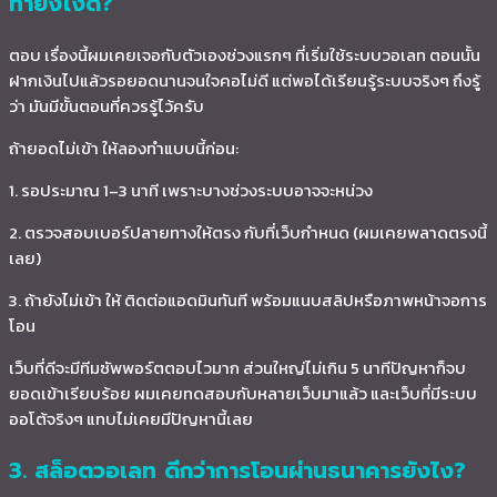
ทำยังไงดี?
ตอบ เรื่องนี้ผมเคยเจอกับตัวเองช่วงแรกๆ ที่เริ่มใช้ระบบวอเลท ตอนนั้น
ฝากเงินไปแล้วรอยอดนานจนใจคอไม่ดี แต่พอได้เรียนรู้ระบบจริงๆ ถึงรู้
ว่า มันมีขั้นตอนที่ควรรู้ไว้ครับ
ถ้ายอดไม่เข้า ให้ลองทำแบบนี้ก่อน:
1. รอประมาณ 1–3 นาที เพราะบางช่วงระบบอาจจะหน่วง
2. ตรวจสอบเบอร์ปลายทางให้ตรง กับที่เว็บกำหนด (ผมเคยพลาดตรงนี้
เลย)
3. ถ้ายังไม่เข้า ให้ ติดต่อแอดมินทันที พร้อมแนบสลิปหรือภาพหน้าจอการ
โอน
เว็บที่ดีจะมีทีมซัพพอร์ตตอบไวมาก ส่วนใหญ่ไม่เกิน 5 นาทีปัญหาก็จบ
ยอดเข้าเรียบร้อย ผมเคยทดสอบกับหลายเว็บมาแล้ว และเว็บที่มีระบบ
ออโต้จริงๆ แทบไม่เคยมีปัญหานี้เลย
3. สล็อตวอเลท ดีกว่าการโอนผ่านธนาคารยังไง?