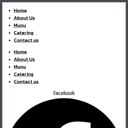
Home
About Us
Munu
Catering
Contact us
Home
About Us
Munu
Catering
Contact us
Facebook