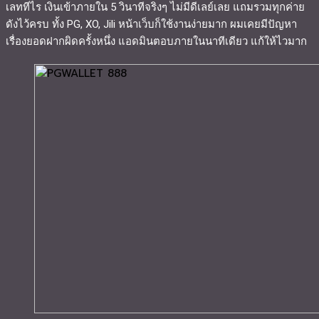
เลททีไร เงินเข้าภายใน 5 วินาทีจริงๆ ไม่มีดีเลย์เลย แถมรวมทุกค่าย
ดังไว้ครบ ทั้ง PG, XO, Jili หน้าเว็บก็ใช้งานง่ายมาก ผมเคยมีปัญหา
เรื่องยอดฝากผิดครั้งหนึ่ง แอดมินตอบภายในนาทีเดียว แก้ให้ไวมาก