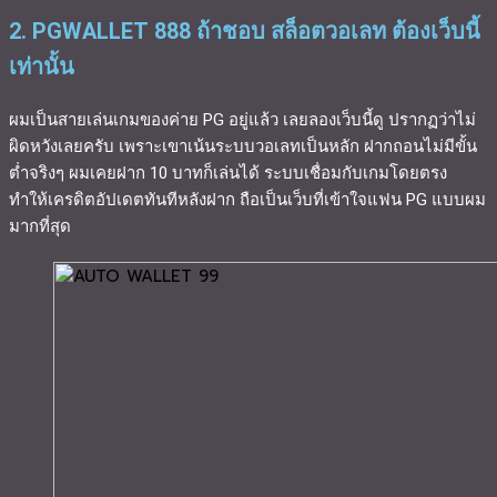
2. PGWALLET 888 ถ้าชอบ สล็อตวอเลท ต้องเว็บนี้
เท่านั้น
ผมเป็นสายเล่นเกมของค่าย PG อยู่แล้ว เลยลองเว็บนี้ดู ปรากฏว่าไม่
ผิดหวังเลยครับ เพราะเขาเน้นระบบวอเลทเป็นหลัก ฝากถอนไม่มีขั้น
ต่ำจริงๆ ผมเคยฝาก 10 บาทก็เล่นได้ ระบบเชื่อมกับเกมโดยตรง
ทำให้เครดิตอัปเดตทันทีหลังฝาก ถือเป็นเว็บที่เข้าใจแฟน PG แบบผม
มากที่สุด