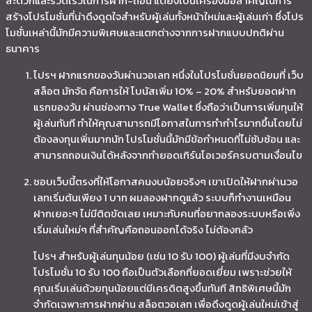
สะดวกและรวดเร็วในการฝาก-ถอน แต่ยังเป็นเครื่องมือสำคัญในการ
สร้างโปรโมชั่นที่น่าดึงดูดใจสำหรับผู้เล่นทั้งหน้าใหม่และผู้เล่นเก่า ซึ่งโปร
โมชั่นเหล่านี้มักมีความพิเศษและแตกต่างจากการฝากแบบปกติผ่าน
ธนาคาร
โปรฯ ฝากแรกของวันผ่านวอเลท หนึ่งในโปรโมชั่นยอดนิยมที่ เว็บ
สล็อต มักจัด คือการให้ โบนัสเพิ่ม 10% – 20% สำหรับยอดฝาก
แรกของวัน ผ่านช่องทาง True Wallet ซึ่งถือว่าเป็นการเพิ่มทุนให้
ผู้เล่นทันที ทำให้คุณสามารถมีโอกาสในการทำกำไรมากขึ้นโดยไม่
ต้องลงทุนเพิ่มมากนัก โปรโมชั่นนี้มักมีข้อกำหนดที่ไม่ซับซ้อน และ
สามารถถอนเงินได้หลังจากทำยอดเทิร์นโอเวอร์ครบตามเงื่อนไข
ชอบเว็บนี้ตรงที่ให้โอกาสคนงบน้อยจริงๆ เขาเปิดให้ฝากผ่านวอ
เลทเริ่มต้นเพียง 1 บาท ผมลองฝากดูแล้ว ระบบก็ทำงานเหมือน
ฝากเยอะๆ ไม่มีติดขัดเลย เหมาะกับคนที่อยากลองระบบหรือเพิ่ง
เริ่มเล่นใหม่ๆ ที่สำคัญคือถอนออกได้จริง ไม่ต้องกลัว
โปรฯ สำหรับผู้เล่นทุนน้อย (เช่น 10 รับ 100) ผู้เล่นที่มีงบจำกัด
โปรโมชั่น 10 รับ 100 ถือเป็นตัวเลือกที่ยอดเยี่ยม เพราะช่วยให้
คุณเริ่มเล่นด้วยทุนน้อยแต่มีเครดิตสูงขึ้นทันที สิทธิพิเศษนี้มัก
จำกัดเฉพาะการฝากผ่าน สล็อตวอเลท เพื่อดึงดูดผู้เล่นใหม่เข้าสู่