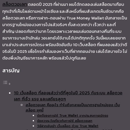
สล็อตวอเลท
ตลอดปี 2025 ที่ผ่านมา ผมได้ทดลองเล่นสล็อตมาเกือบ
ทุกเจ้าที่เห็นโผล่ตามหน้าโซเชียล และสิ่งหนึ่งที่ผมสังเกตเห็นชัดมากคือ
สล็อตวอเลท หรือการฝาก-ถอนผ่าน True Money Wallet มันกลายเป็น
มาตรฐานใหม่ของวงการไปแล้วจริงๆ ทั้งสะดวกกว่า เร็วกว่า และที่
สำคัญ ปลอดภัยกว่ามาก โดยเฉพาะเวลาผมเล่นตอนกลางคืนที่ระบบ
ธนาคารบางเจ้ามักล่ม วอเลทยังใช้งานได้ปกติทุกครั้ง วันนี้ผมเลยอยาก
มาเล่าประสบการณ์ตรง พร้อมจัดอันดับ 10 เว็บสล็อต ที่ผมลองแล้วว่าดี
จริงในปี 2025 เผื่อใครกำลังมองหาเว็บที่ฝากถอนง่าย เล่นได้สบายใจ ไม่
ต้องพึ่งบัญชีธนาคารหลัก พร้อมแล้วไปดูกันเลย
สารบัญ
10 เว็บสล็อต ที่ลองแล้วว่าดีที่สุดในปี 2025 กับระบบ สล็อตวอ
เลท ที่เร็ว แรง และเสถียรสุดๆ
สล็อตวอเลท คืออะไร ทำไมถึงกลายเป็นมาตรฐานใหม่ของ เว็บ
สล็อต ยุคนี้​
ข้อดีของการใช้ True Wallet จากประสบการณ์ตรง
ข้อควรระวังเกี่ยวกับการใช้ สล็อตวอเลท
วิธีฝากเงินเข้า เว็บสล็อต ด้วย True Wallet