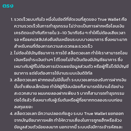
ตรง
รวดเร็วแบบทันใจ หนึ่งในข้อดีที่ชัดเจนที่สุดของ True Wallet คือ
ความรวดเร็วในการทำธุรกรรม ไม่ว่าจะเป็นการฝากหรือโอนเงิน
เครดิตจะเข้าทันทีภายใน 3–10 วินาทีจริง ๆ ทำให้ไม่ต้องเสียเวลา
รอ หรือแคปสลิปส่งยืนยันเหมือนระบบบางธนาคาร ซึ่งเหมาะมาก
สำหรับคนที่ต้องการความสะดวกและรวดเร็ว
ไม่ต้องใช้บัญชีธนาคาร การใช้ สล็อตวอเลท ทำให้เราสามารถโอน
เงินหรือชำระเงินต่างๆ ได้โดยไม่จำเป็นต้องมีบัญชีธนาคาร ซึ่ง
เหมาะกับผู้ที่ไม่ต้องการเปิดเผยข้อมูลส่วนตัว หรือผู้ที่ไม่ได้มีบัญชี
ธนาคาร แต่ยังต้องการใช้งานระบบเงินดิจิทัล
สล็อตวอเลท ฝากถอนไม่มีขั้นต่ำ ระบบวอเลทรองรับการฝากเงิน
ขั้นต่ำเพียงเล็กน้อย ทำให้ผู้ที่มีงบน้อยก็สามารถใช้งานได้อย่าง
สะดวกสบาย ผมเคยลองฝากเพียง 5 บาทก็สามารถทำธุรกรรม
ต่อได้แล้ว ซึ่งเหมาะกับผู้เริ่มต้นหรือผู้ที่อยากทดลองระบบก่อน
ลงทุนเยอะ
สล็อตวอเลท มีความปลอดภัยสูง ระบบ True Wallet แยกออก
จากบัญชีธนาคารหลัก ทำให้ความเสี่ยงในการถูกแฮ็กหรือล้วง
ข้อมูลส่วนตัวน้อยลงมาก นอกจากนี้ ระบบยังมีการเข้ารหัสและ