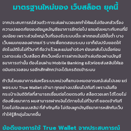
มาตรฐานใหม่ของ เว็บสล็อต ยุคนี้​
จากประสบการณ์ส่วนตัว การเล่นผ่านวอเลททำให้ผมไม่ต้องกลัวเรื่อง
ความปลอดภัยของข้อมูลบัญชีธนาคารอีกต่อไป แถมยังเหมาะกับคนที่มี
งบน้อย เพราะส่วนใหญ่เว็บที่รองรับระบบนี้จะ ฝากถอนไม่มีขั้นต่ำ บาง
เว็บผมเคยลองฝากแค่ 5 บาทเพื่อทดสอบระบบ เขาก็ยังปรับยอดให้
อัตโนมัติในไม่กี่วินาที ถือว่าเร็วและแม่นยำจริงๆ ย้อนกลับไปเมื่อก่อน
เวลาจะเล่น เว็บสล็อต สักเว็บหนึ่ง การฝากเงินเข้าเล่นต้องผ่านบัญชี
ธนาคารเท่านั้น ต้องโอนผ่าน Mobile Banking แล้วค่อยส่งสลิปให้แอ
ดมินตรวจสอบ รออีกสักพักกว่าจะได้เครดิตเข้าระบบ
ถ้าวันไหนธนาคารล่มหรือระบบหน่วงก็แทบจะหมดอารมณ์เล่นไปเลย แต่
พอระบบ True Wallet เข้ามา ทุกอย่างเปลี่ยนไปทันที เพราะมันคือ
กระเป๋าเงินดิจิทัลที่สามารถเชื่อมต่อโดยตรงกับ สล็อตวอเลท ได้โดยไม่
ต้องพึ่งธนาคาร ผมสามารถฝากเงินได้ภายในไม่กี่วินาที ยอดเข้าทันที
โดยไม่ต้องแนบสลิป ที่สำคัญคือ ไม่ต้องผูกบัญชีธนาคารหลักกับเว็บ
ทำให้รู้สึกอุ่นใจมากขึ้น
ข้อดีของการใช้ True Wallet จากประสบการณ์