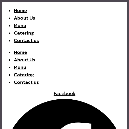
Home
About Us
Munu
Catering
Contact us
Home
About Us
Munu
Catering
Contact us
Facebook