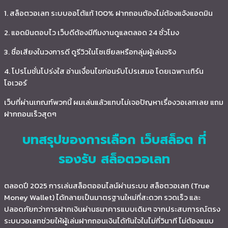
1. สล็อตวอเลท ระบบออโต้แท้ 100% ฝากถอนต้องไม่ต้องแจ้งแอดมิน
2. แอดมินตอบไว เว็บดีต้องมีทีมงานดูแลตลอด 24 ชั่วโมง
3. ชื่อเสียงในวงการดี ดูรีวิวในโซเชียลหรือกลุ่มผู้เล่นจริง
4. โปรโมชั่นโปร่งใส อ่านเงื่อนไขก่อนรับโปรเสมอ โดยเฉพาะเทิร์น
โอเวอร์
เว็บที่ผ่านเกณฑ์พวกนี้ ผมเล่นแล้วแทบไม่เจอปัญหาเรื่องวอเลทเลย แถม
ฝากถอนเร็วสุดๆ
บทสรุปของการเลือก เว็บสล็อต ที่
รองรับ สล็อตวอเลท
ตลอดปี 2025 การเล่นสล็อตออนไลน์ผ่านระบบ สล็อตวอเลท (True
Money Wallet) ได้กลายเป็นมาตรฐานใหม่ที่สะดวก รวดเร็ว และ
ปลอดภัยกว่าการฝากเงินผ่านธนาคารแบบเดิมๆ จากประสบการณ์ตรง
ระบบวอเลทช่วยให้ผู้เล่นฝากถอนเงินได้ทันใจในไม่กี่วินาที ไม่ต้องแนบ