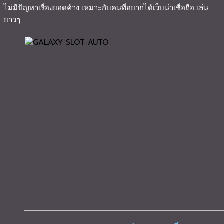
ไม่มีปัญหาเรื่องยอดค้าง เหมาะกับคนที่อยากได้เว็บน่าเชื่อถือ เล่น
ยาวๆ