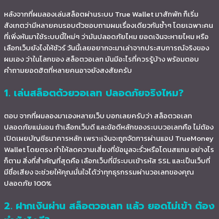
หลังจากที่ผมลองเล่นสล็อตผ่านระบบ True Wallet มาสักพัก ก็เริ่ม
สังเกตว่ามีหลายคนรอบตัวชอบถามผมเรื่องเดียวกันซ้ำๆ โดยเฉพาะคน
ที่เพิ่งหันมาใช้ระบบนี้ใหม่ๆ ว่ามันปลอดภัยไหม ยอดเงินจะหายไหม หรือ
เลือกเว็บยังไงให้ชัวร์ วันนี้เลยอยากจะมาเล่าจากประสบการณ์จริงของ
ผมเอง ว่าในโลกของ สล็อตวอเลท มันมีอะไรที่ควรรู้บ้าง พร้อมตอบ
คำถามยอดฮิตที่หลายคนอาจยังสงสัยครับ
1. เล่นสล็อตด้วยวอเลท ปลอดภัยจริงไหม?
ตอบ จากที่ผมลองมาเองหลายเว็บ บอกเลยครับว่า สล็อตวอเลท
ปลอดภัยแน่นอน ถ้าเลือกเว็บดี และข้อดีหลักของระบบวอเลทคือ ไม่ต้อง
เปิดเผยบัญชีธนาคารหลัก เพราะเงินจะถูกจัดการผ่านแอป TrueMoney
Wallet โดยตรง ทำให้ลดความเสี่ยงที่ข้อมูลจะรั่วหรือโดนสแกม อย่างไร
ก็ตาม สิ่งที่สำคัญที่สุดคือ เลือกเว็บที่มีระบบเข้ารหัส SSL และเป็นเว็บที่
มีชื่อเสียง จะช่วยให้คุณมั่นใจได้ว่าทุกธุรกรรมผ่านวอเลทของคุณ
ปลอดภัย 100%
2. ฝากเงินผ่าน สล็อตวอเลท แล้ว ยอดไม่เข้า ต้อง