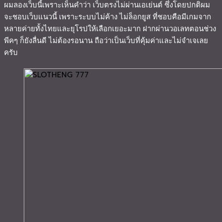
ผมลองเว็บนี้เพราะเห็นคำว่า เว็บตรงไม่ผ่านเอเย่นต์ ซึ่งโดยปกติผม
จะชอบเว็บแนวนี้ เพราะระบบไม่ค้าง ไม่ล็อกยูส ที่ชอบคือมีเกมจาก
หลายค่ายทั้งไทยและยุโรปให้เลือกเยอะมาก ฝากผ่านวอเลทตอนช่วง
พีคๆ ก็ยังลื่นดี ไม่ต้องรอนาน ถือว่าเป็นเว็บที่คุ้มค่าและไม่จำเจเลย
ครับ