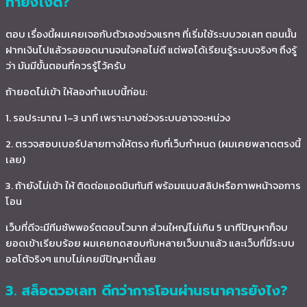
ทำยังไงดี?
ตอบ เรื่องนี้ผมเคยเจอกับตัวเองช่วงแรกๆ ที่เริ่มใช้ระบบวอเลท ตอนนั้น
ฝากเงินไปแล้วรอยอดนานจนใจคอไม่ดี แต่พอได้เรียนรู้ระบบจริงๆ ถึงรู้
ว่า มันมีขั้นตอนที่ควรรู้ไว้ครับ
ถ้ายอดไม่เข้า ให้ลองทำแบบนี้ก่อน:
1. รอประมาณ 1–3 นาที เพราะบางช่วงระบบอาจจะหน่วง
2. ตรวจสอบเบอร์ปลายทางให้ตรง กับที่เว็บกำหนด (ผมเคยพลาดตรงนี้
เลย)
3. ถ้ายังไม่เข้า ให้ ติดต่อแอดมินทันที พร้อมแนบสลิปหรือภาพหน้าจอการ
โอน
เว็บที่ดีจะมีทีมซัพพอร์ตตอบไวมาก ส่วนใหญ่ไม่เกิน 5 นาทีปัญหาก็จบ
ยอดเข้าเรียบร้อย ผมเคยทดสอบกับหลายเว็บมาแล้ว และเว็บที่มีระบบ
ออโต้จริงๆ แทบไม่เคยมีปัญหานี้เลย
3. สล็อตวอเลท ดีกว่าการโอนผ่านธนาคารยังไง?