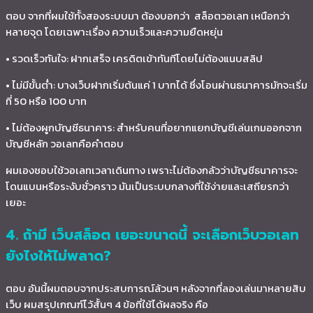
ตอบ จากที่ผมใช้ทั้งสองระบบมา ต้องบอกว่า สล็อตวอเลท เหนือกว่า
หลายจุด โดยเฉพาะเรื่อง ความเร็วและความยืดหยุ่น
• รวดเร็วทันใจ: ฝากเสร็จ เครดิตเข้าทันทีโดยไม่ต้องแนบสลิป
• ไม่มีขั้นต่ำ: บางเว็บฝากเริ่มต้นแค่ 1 บาทได้ ซึ่งโอนผ่านธนาคารมักจะเริ่ม
ที่ 50 หรือ 100 บาท
• ไม่ต้องผูกบัญชีธนาคาร: สำหรับคนที่อยากแยกบัญชีเล่นเกมออกจาก
บัญชีหลัก วอเลทคือคำตอบ
ผมเองชอบใช้วอเลทเวลาเดินทาง เพราะไม่ต้องกลัวว่าบัญชีธนาคารจะ
โดนแบนหรือระงับชั่วคราว มันเป็นระบบกลางที่ใช้ง่ายและเสถียรกว่า
เยอะ
4. ถ้ามี เว็บสล็อต เยอะขนาดนี้ จะเลือกเว็บวอเลท
ยังไงให้ไม่พลาด?
ตอบ อันนี้ผมตอบจากประสบการณ์ล้วนๆ หลังจากที่ลองเล่นมาหลายสิบ
เว็บ ผมสรุปเกณฑ์ไว้สั้นๆ 4 ข้อที่ใช้ได้ผลจริง คือ