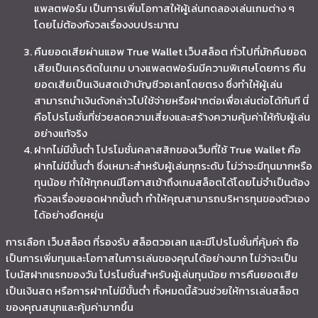
แพลตฟอร์ม เป็นการเพิ่มโอกาสให้ผู้เล่นทดลองเล่นเกมต่าง ๆ
โดยไม่ต้องกังวลเรื่องงบประมาณ
คืนยอดเสียผ่านแอพ True Wallet เว็บสล็อต ทั่วไปที่มักคืนยอด
เสียเป็นเครดิตในเกม บางแพลตฟอร์มมีความพิเศษโดยการ คืน
ยอดเสียเป็นเงินสดเข้าบัญชีวอเลทโดยตรง ซึ่งทำให้ผู้เล่น
สามารถนำเงินดังกล่าวไปใช้จ่ายหรือฝากต่อเพื่อเล่นต่อได้ทันที นี่
คือโปรโมชั่นที่ช่วยลดความเสี่ยงและสร้างความคุ้มค่าให้กับผู้เล่น
อย่างแท้จริง
ฝากไม่มีขั้นต่ำ โปรโมชั่นคลาสสิกของเว็บที่ใช้ True Wallet คือ
ฝากไม่มีขั้นต่ำ ซึ่งเหมาะสำหรับผู้เล่นทุกระดับ ไม่ว่าจะมีทุนมากหรือ
ทุนน้อย ทำให้ทุกคนมีโอกาสเข้าถึงเกมสล็อตได้โดยไม่จำเป็นต้อง
กังวลเรื่องยอดฝากขั้นต่ำ ทำให้คุณสามารถบริหารทุนของตัวเอง
ได้อย่างยืดหยุ่น
การเลือก เว็บสล็อต ที่รองรับ สล็อตวอเลท และมีโปรโมชั่นที่คุ้มค่า ถือ
เป็นการเพิ่มทุนและโอกาสในการเล่นของคุณได้อย่างมาก ไม่ว่าจะเป็น
โบนัสฝากแรกของวัน โปรโมชั่นสำหรับผู้เล่นทุนน้อย การคืนยอดเสีย
เป็นเงินสด หรือการฝากไม่มีขั้นต่ำ ทั้งหมดนี้ล้วนช่วยให้การเล่นสล็อต
ของคุณสนุกและคุ้มค่ามากขึ้น