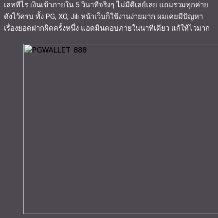
เลททีไร เงินเข้าภายใน 5 วินาทีจริงๆ ไม่มีดีเลย์เลย แถมรวมทุกค่าย
ดังไว้ครบ ทั้ง PG, XO, Jili หน้าเว็บก็ใช้งานง่ายมาก ผมเคยมีปัญหา
เรื่องยอดฝากผิดครั้งหนึ่ง แอดมินตอบภายในนาทีเดียว แก้ให้ไวมาก