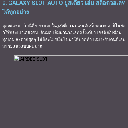
9. GALAXY SLOT AUTO ยูสเดียว เล่น สล็อตวอเลท
ได้ทุกอย่าง
จุดเด่นของเว็บนี้คือ ครบจบในยูสเดียว ผมเล่นทั้งสล็อตและคาสิโนสด
ก็ใช้กระเป๋าเดียวกันได้หมด เติมผ่านวอเลทครั้งเดียว เครดิตก็เชื่อม
ทุกเกม สะดวกสุดๆ ไม่ต้องโยกเงินไปมาให้ปวดหัว เหมาะกับคนที่เล่น
หลายแนวแบบผมมาก