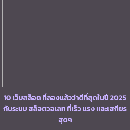
10 เว็บสล็อต ที่ลองแล้วว่าดีที่สุดในปี 2025
กับระบบ สล็อตวอเลท ที่เร็ว แรง และเสถียร
สุดๆ