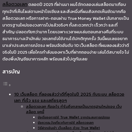
สล็อตวอเลท
ตลอดปี 2025 ที่ผ่านมา ผมได้ทดลองเล่นสล็อตมาเกือบ
ทุกเจ้าที่เห็นโผล่ตามหน้าโซเชียล และสิ่งหนึ่งที่ผมสังเกตเห็นชัดมากคือ
สล็อตวอเลท หรือการฝาก-ถอนผ่าน True Money Wallet มันกลายเป็น
มาตรฐานใหม่ของวงการไปแล้วจริงๆ ทั้งสะดวกกว่า เร็วกว่า และที่
สำคัญ ปลอดภัยกว่ามาก โดยเฉพาะเวลาผมเล่นตอนกลางคืนที่ระบบ
ธนาคารบางเจ้ามักล่ม วอเลทยังใช้งานได้ปกติทุกครั้ง วันนี้ผมเลยอยาก
มาเล่าประสบการณ์ตรง พร้อมจัดอันดับ 10 เว็บสล็อต ที่ผมลองแล้วว่าดี
จริงในปี 2025 เผื่อใครกำลังมองหาเว็บที่ฝากถอนง่าย เล่นได้สบายใจ ไม่
ต้องพึ่งบัญชีธนาคารหลัก พร้อมแล้วไปดูกันเลย
สารบัญ
10 เว็บสล็อต ที่ลองแล้วว่าดีที่สุดในปี 2025 กับระบบ สล็อตวอ
เลท ที่เร็ว แรง และเสถียรสุดๆ
สล็อตวอเลท คืออะไร ทำไมถึงกลายเป็นมาตรฐานใหม่ของ เว็บ
สล็อต ยุคนี้​
ข้อดีของการใช้ True Wallet จากประสบการณ์ตรง
ข้อควรระวังเกี่ยวกับการใช้ สล็อตวอเลท
วิธีฝากเงินเข้า เว็บสล็อต ด้วย True Wallet