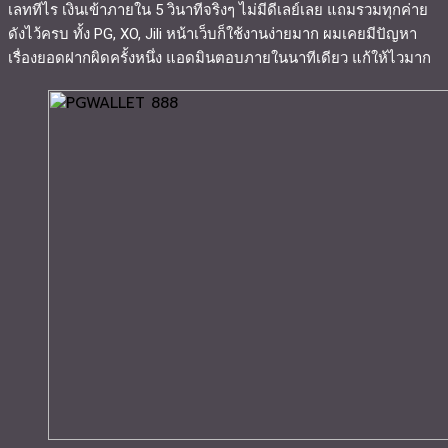
เลททีไร เงินเข้าภายใน 5 วินาทีจริงๆ ไม่มีดีเลย์เลย แถมรวมทุกค่าย
ดังไว้ครบ ทั้ง PG, XO, Jili หน้าเว็บก็ใช้งานง่ายมาก ผมเคยมีปัญหา
เรื่องยอดฝากผิดครั้งหนึ่ง แอดมินตอบภายในนาทีเดียว แก้ให้ไวมาก