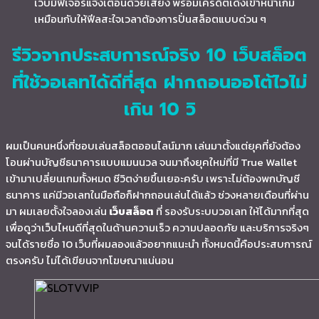
เว็บมีฟีเจอร์แจ้งเตือนด้วยเสียง พร้อมเครดิตเด้งเข้าหน้าเกม
เหมือนกับให้ฟีลสะใจเวลาต้องการปั่นสล็อตแบบด่วน ๆ
รีวิวจากประสบการณ์จริง 10 เว็บสล็อต
ที่ใช้วอเลทได้ดีที่สุด ฝากถอนออโต้ไวไม่
เกิน 10 วิ
ผมเป็นคนหนึ่งที่ชอบเล่นสล็อตออนไลน์มาก เล่นมาตั้งแต่ยุคที่ยังต้อง
โอนผ่านบัญชีธนาคารแบบแมนนวล จนมาถึงยุคใหม่ที่มี True Wallet
เข้ามาเปลี่ยนเกมทั้งหมด ชีวิตง่ายขึ้นเยอะครับ เพราะไม่ต้องพกบัญชี
ธนาคาร แค่มีวอเลทในมือถือก็ฝากถอนเล่นได้แล้ว ช่วงหลายเดือนที่ผ่าน
มา ผมเลยตั้งใจลองเล่น
เว็บสล็อต
ที่ รองรับระบบวอเลท ให้ได้มากที่สุด
เพื่อดูว่าเว็บไหนดีที่สุดในด้านความเร็ว ความปลอดภัย และบริการจริงๆ
จนได้รายชื่อ 10 เว็บที่ผมลองแล้วอยากแนะนำ ทั้งหมดนี้คือประสบการณ์
ตรงครับ ไม่ได้เขียนจากโฆษณาแน่นอน