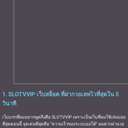
1. SLOTVVIP เว็บสล็อต ที่ฝากวอเลทไวที่สุดใน 5
วินาที
เว็บแรกที่ผมอยากพูดถึงคือ SLOTVVIP เพราะเป็นเว็บที่ผมใช้เล่นบ่อย
ที่สุดตอนนี้ จุดเด่นที่สุดคือ “ความเร็วของระบบออโต้” ผมฝากผ่านวอ