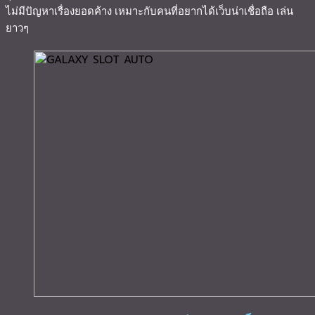
ไม่มีปัญหาเรื่องยอดค้าง เหมาะกับคนที่อยากได้เว็บน่าเชื่อถือ เล่น
ยาวๆ