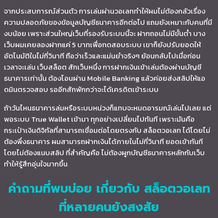
จากประสบการณ์ส่วนตัว การเล่นผ่านวอเลททำให้ผมไม่ต้องกลัวเรื่อง
ความปลอดภัยของข้อมูลบัญชีธนาคารอีกต่อไป แถมยังเหมาะกับคนที่มี
งบน้อย เพราะส่วนใหญ่เว็บที่รองรับระบบนี้จะ ฝากถอนไม่มีขั้นต่ำ บาง
เว็บผมเคยลองฝากแค่ 5 บาทเพื่อทดสอบระบบ เขาก็ยังปรับยอดให้
อัตโนมัติในไม่กี่วินาที ถือว่าเร็วและแม่นยำจริงๆ ย้อนกลับไปเมื่อก่อน
เวลาจะเล่น เว็บสล็อต สักเว็บหนึ่ง การฝากเงินเข้าเล่นต้องผ่านบัญชี
ธนาคารเท่านั้น ต้องโอนผ่าน Mobile Banking แล้วค่อยส่งสลิปให้แอ
ดมินตรวจสอบ รออีกสักพักกว่าจะได้เครดิตเข้าระบบ
ถ้าวันไหนธนาคารล่มหรือระบบหน่วงก็แทบจะหมดอารมณ์เล่นไปเลย แต่
พอระบบ True Wallet เข้ามา ทุกอย่างเปลี่ยนไปทันที เพราะมันคือ
กระเป๋าเงินดิจิทัลที่สามารถเชื่อมต่อโดยตรงกับ สล็อตวอเลท ได้โดยไม่
ต้องพึ่งธนาคาร ผมสามารถฝากเงินได้ภายในไม่กี่วินาที ยอดเข้าทันที
โดยไม่ต้องแนบสลิป ที่สำคัญคือ ไม่ต้องผูกบัญชีธนาคารหลักกับเว็บ
ทำให้รู้สึกอุ่นใจมากขึ้น
คำถามที่พบบ่อย เกี่ยวกับ สล็อตวอเลท
ที่หลายคนยังสงสัย