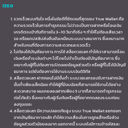
ตรง
รวดเร็วแบบทันใจ หนึ่งในข้อดีที่ชัดเจนที่สุดของ True Wallet คือ
ความรวดเร็วในการทำธุรกรรม ไม่ว่าจะเป็นการฝากหรือโอนเงิน
เครดิตจะเข้าทันทีภายใน 3–10 วินาทีจริง ๆ ทำให้ไม่ต้องเสียเวลา
รอ หรือแคปสลิปส่งยืนยันเหมือนระบบบางธนาคาร ซึ่งเหมาะมาก
สำหรับคนที่ต้องการความสะดวกและรวดเร็ว
ไม่ต้องใช้บัญชีธนาคาร การใช้ สล็อตวอเลท ทำให้เราสามารถโอน
เงินหรือชำระเงินต่างๆ ได้โดยไม่จำเป็นต้องมีบัญชีธนาคาร ซึ่ง
เหมาะกับผู้ที่ไม่ต้องการเปิดเผยข้อมูลส่วนตัว หรือผู้ที่ไม่ได้มีบัญชี
ธนาคาร แต่ยังต้องการใช้งานระบบเงินดิจิทัล
สล็อตวอเลท ฝากถอนไม่มีขั้นต่ำ ระบบวอเลทรองรับการฝากเงิน
ขั้นต่ำเพียงเล็กน้อย ทำให้ผู้ที่มีงบน้อยก็สามารถใช้งานได้อย่าง
สะดวกสบาย ผมเคยลองฝากเพียง 5 บาทก็สามารถทำธุรกรรม
ต่อได้แล้ว ซึ่งเหมาะกับผู้เริ่มต้นหรือผู้ที่อยากทดลองระบบก่อน
ลงทุนเยอะ
สล็อตวอเลท มีความปลอดภัยสูง ระบบ True Wallet แยกออก
จากบัญชีธนาคารหลัก ทำให้ความเสี่ยงในการถูกแฮ็กหรือล้วง
ข้อมูลส่วนตัวน้อยลงมาก นอกจากนี้ ระบบยังมีการเข้ารหัสและ