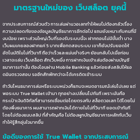
มาตรฐานใหม่ของ เว็บสล็อต ยุคนี้​
จากประสบการณ์ส่วนตัว การเล่นผ่านวอเลททำให้ผมไม่ต้องกลัวเรื่อง
ความปลอดภัยของข้อมูลบัญชีธนาคารอีกต่อไป แถมยังเหมาะกับคนที่มี
งบน้อย เพราะส่วนใหญ่เว็บที่รองรับระบบนี้จะ ฝากถอนไม่มีขั้นต่ำ บาง
เว็บผมเคยลองฝากแค่ 5 บาทเพื่อทดสอบระบบ เขาก็ยังปรับยอดให้
อัตโนมัติในไม่กี่วินาที ถือว่าเร็วและแม่นยำจริงๆ ย้อนกลับไปเมื่อก่อน
เวลาจะเล่น เว็บสล็อต สักเว็บหนึ่ง การฝากเงินเข้าเล่นต้องผ่านบัญชี
ธนาคารเท่านั้น ต้องโอนผ่าน Mobile Banking แล้วค่อยส่งสลิปให้แอ
ดมินตรวจสอบ รออีกสักพักกว่าจะได้เครดิตเข้าระบบ
ถ้าวันไหนธนาคารล่มหรือระบบหน่วงก็แทบจะหมดอารมณ์เล่นไปเลย แต่
พอระบบ True Wallet เข้ามา ทุกอย่างเปลี่ยนไปทันที เพราะมันคือ
กระเป๋าเงินดิจิทัลที่สามารถเชื่อมต่อโดยตรงกับ สล็อตวอเลท ได้โดยไม่
ต้องพึ่งธนาคาร ผมสามารถฝากเงินได้ภายในไม่กี่วินาที ยอดเข้าทันที
โดยไม่ต้องแนบสลิป ที่สำคัญคือ ไม่ต้องผูกบัญชีธนาคารหลักกับเว็บ
ทำให้รู้สึกอุ่นใจมากขึ้น
ข้อดีของการใช้ True Wallet จากประสบการณ์