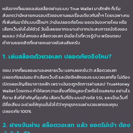
หลังจากที่ผมลองเล่นสล็อตผ่านระบบ True Wallet มาสักพัก ก็เริ่ม
สังเกตว่ามีหลายคนรอบตัวชอบถามผมเรื่องเดียวกันซ้ำๆ โดยเฉพาะคน
ที่เพิ่งหันมาใช้ระบบนี้ใหม่ๆ ว่ามันปลอดภัยไหม ยอดเงินจะหายไหม หรือ
เลือกเว็บยังไงให้ชัวร์ วันนี้เลยอยากจะมาเล่าจากประสบการณ์จริงของ
ผมเอง ว่าในโลกของ สล็อตวอเลท มันมีอะไรที่ควรรู้บ้าง พร้อมตอบ
คำถามยอดฮิตที่หลายคนอาจยังสงสัยครับ
1. เล่นสล็อตด้วยวอเลท ปลอดภัยจริงไหม?
ตอบ จากที่ผมลองมาเองหลายเว็บ บอกเลยครับว่า สล็อตวอเลท
ปลอดภัยแน่นอน ถ้าเลือกเว็บดี และข้อดีหลักของระบบวอเลทคือ ไม่ต้อง
เปิดเผยบัญชีธนาคารหลัก เพราะเงินจะถูกจัดการผ่านแอป TrueMoney
Wallet โดยตรง ทำให้ลดความเสี่ยงที่ข้อมูลจะรั่วหรือโดนสแกม อย่างไร
ก็ตาม สิ่งที่สำคัญที่สุดคือ เลือกเว็บที่มีระบบเข้ารหัส SSL และเป็นเว็บที่
มีชื่อเสียง จะช่วยให้คุณมั่นใจได้ว่าทุกธุรกรรมผ่านวอเลทของคุณ
ปลอดภัย 100%
2. ฝากเงินผ่าน สล็อตวอเลท แล้ว ยอดไม่เข้า ต้อง