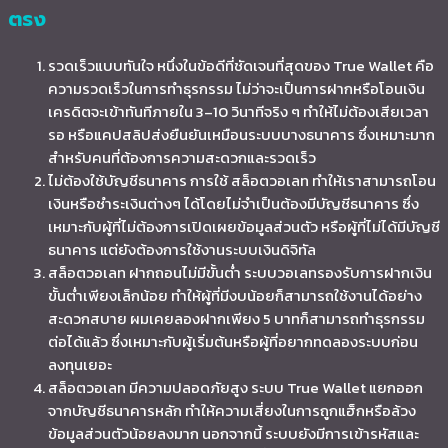
ตรง
รวดเร็วแบบทันใจ หนึ่งในข้อดีที่ชัดเจนที่สุดของ True Wallet คือ
ความรวดเร็วในการทำธุรกรรม ไม่ว่าจะเป็นการฝากหรือโอนเงิน
เครดิตจะเข้าทันทีภายใน 3–10 วินาทีจริง ๆ ทำให้ไม่ต้องเสียเวลา
รอ หรือแคปสลิปส่งยืนยันเหมือนระบบบางธนาคาร ซึ่งเหมาะมาก
สำหรับคนที่ต้องการความสะดวกและรวดเร็ว
ไม่ต้องใช้บัญชีธนาคาร การใช้ สล็อตวอเลท ทำให้เราสามารถโอน
เงินหรือชำระเงินต่างๆ ได้โดยไม่จำเป็นต้องมีบัญชีธนาคาร ซึ่ง
เหมาะกับผู้ที่ไม่ต้องการเปิดเผยข้อมูลส่วนตัว หรือผู้ที่ไม่ได้มีบัญชี
ธนาคาร แต่ยังต้องการใช้งานระบบเงินดิจิทัล
สล็อตวอเลท ฝากถอนไม่มีขั้นต่ำ ระบบวอเลทรองรับการฝากเงิน
ขั้นต่ำเพียงเล็กน้อย ทำให้ผู้ที่มีงบน้อยก็สามารถใช้งานได้อย่าง
สะดวกสบาย ผมเคยลองฝากเพียง 5 บาทก็สามารถทำธุรกรรม
ต่อได้แล้ว ซึ่งเหมาะกับผู้เริ่มต้นหรือผู้ที่อยากทดลองระบบก่อน
ลงทุนเยอะ
สล็อตวอเลท มีความปลอดภัยสูง ระบบ True Wallet แยกออก
จากบัญชีธนาคารหลัก ทำให้ความเสี่ยงในการถูกแฮ็กหรือล้วง
ข้อมูลส่วนตัวน้อยลงมาก นอกจากนี้ ระบบยังมีการเข้ารหัสและ