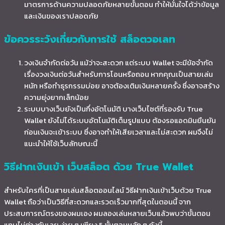
มาตรการด้านความปลอดภัยหลายขั้นตอน ทำให้มั่นใจได้ว่าข้อมูล
และเงินของเราปลอดภัย
ข้อควรระวังเกี่ยวกับการใช้ สล็อตวอเลท
วงเงินจำกัดต่อวัน แม้ว่าจะสะดวก แต่ระบบ Wallet จะมีข้อจำกัด
เรื่องวงเงินต่อวันสำหรับการโอนหรือถอน หากคุณเป็นสายเล่น
หนัก หรือทำธุรกรรมบ่อย อาจต้องเติมเงินหลายครั้ง ซึ่งอาจสร้าง
ความยุ่งยากเล็กน้อย
ระบบบางเว็บยังเป็นกึ่งอัตโนมัติ บางเว็บไซต์ที่รองรับ True
Wallet ยังไม่ได้ระบบอัตโนมัติเต็มรูปแบบ ต้องรอแอดมินยืนยัน
ก่อนเงินจะเข้าระบบ ซึ่งอาจทำให้เสียเวลาและไม่สะดวก ผมจึงไม่
แนะนำให้ใช้เว็บลักษณะนี้
วิธีฝากเงินเข้า เว็บสล็อต ด้วย True Wallet
สำหรับใครที่เป็นสายเล่นสล็อตออนไลน์ วิธีฝากเงินเข้าเว็บด้วย True
Wallet ถือว่าเป็นวิธีที่สะดวกและรวดเร็วมากที่สุดในตอนนี้ จาก
ประสบการณ์ตรงของผมเอง ผมลองเล่นหลายเว็บแล้วพบว่าขั้นตอน
แทบไม่ต่างกันเลย ง่าย ๆ เพียง 5 ขั้นตอนหลัก ๆ ดังนี้