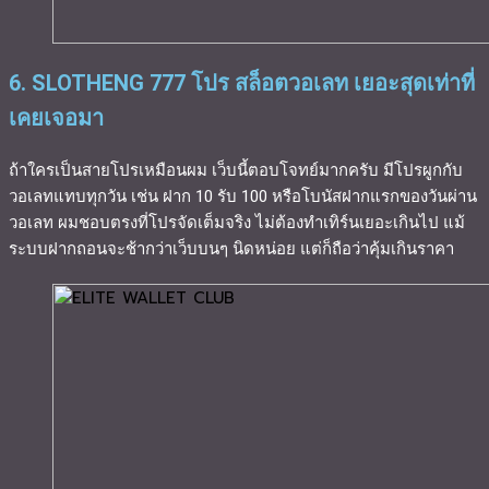
6. SLOTHENG 777 โปร สล็อตวอเลท เยอะสุดเท่าที่
เคยเจอมา
ถ้าใครเป็นสายโปรเหมือนผม เว็บนี้ตอบโจทย์มากครับ มีโปรผูกกับ
วอเลทแทบทุกวัน เช่น ฝาก 10 รับ 100 หรือโบนัสฝากแรกของวันผ่าน
วอเลท ผมชอบตรงที่โปรจัดเต็มจริง ไม่ต้องทำเทิร์นเยอะเกินไป แม้
ระบบฝากถอนจะช้ากว่าเว็บบนๆ นิดหน่อย แต่ก็ถือว่าคุ้มเกินราคา