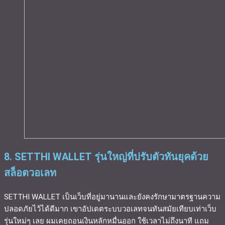
8. SETTHI WALLET รุ่นใหญ่ที่ปรับตัวทันยุคด้วย
สล็อตวอเลท
SETTHI WALLET เป็นเว็บที่อยู่มานานและยังคงรักษามาตรฐานความ
ปลอดภัยไว้ได้ดีมาก เขาอัปเดตระบบวอเลทจนทันสมัยเทียบเท่าเว็บ
รุ่นใหม่ๆ เลย ผมเคยถอนเงินหลักหมื่นออก ใช้เวลาไม่ถึงนาที แถม