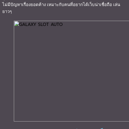
ไม่มีปัญหาเรื่องยอดค้าง เหมาะกับคนที่อยากได้เว็บน่าเชื่อถือ เล่น
ยาวๆ