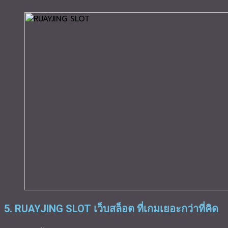
5. RUAYJING SLOT เว็บสล็อต ที่เกมเยอะกว่าที่คิด