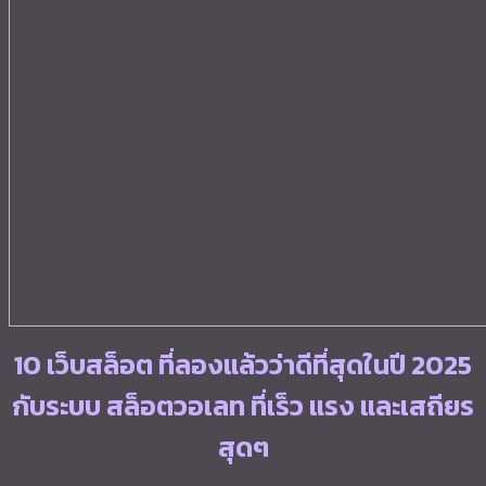
10 เว็บสล็อต ที่ลองแล้วว่าดีที่สุดในปี 2025
กับระบบ สล็อตวอเลท ที่เร็ว แรง และเสถียร
สุดๆ