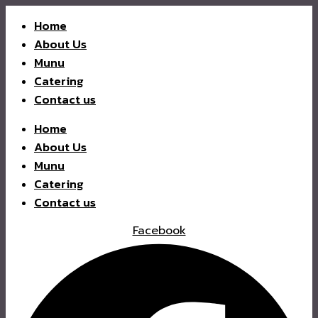
Home
About Us
Munu
Catering
Contact us
Home
About Us
Munu
Catering
Contact us
Facebook