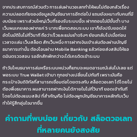
จากประสบการณ์ส่วนตัว การเล่นผ่านวอเลททำให้ผมไม่ต้องกลัวเรื่อง
ความปลอดภัยของข้อมูลบัญชีธนาคารอีกต่อไป แถมยังเหมาะกับคนที่มี
งบน้อย เพราะส่วนใหญ่เว็บที่รองรับระบบนี้จะ ฝากถอนไม่มีขั้นต่ำ บาง
เว็บผมเคยลองฝากแค่ 5 บาทเพื่อทดสอบระบบ เขาก็ยังปรับยอดให้
อัตโนมัติในไม่กี่วินาที ถือว่าเร็วและแม่นยำจริงๆ ย้อนกลับไปเมื่อก่อน
เวลาจะเล่น เว็บสล็อต สักเว็บหนึ่ง การฝากเงินเข้าเล่นต้องผ่านบัญชี
ธนาคารเท่านั้น ต้องโอนผ่าน Mobile Banking แล้วค่อยส่งสลิปให้แอ
ดมินตรวจสอบ รออีกสักพักกว่าจะได้เครดิตเข้าระบบ
ถ้าวันไหนธนาคารล่มหรือระบบหน่วงก็แทบจะหมดอารมณ์เล่นไปเลย แต่
พอระบบ True Wallet เข้ามา ทุกอย่างเปลี่ยนไปทันที เพราะมันคือ
กระเป๋าเงินดิจิทัลที่สามารถเชื่อมต่อโดยตรงกับ สล็อตวอเลท ได้โดยไม่
ต้องพึ่งธนาคาร ผมสามารถฝากเงินได้ภายในไม่กี่วินาที ยอดเข้าทันที
โดยไม่ต้องแนบสลิป ที่สำคัญคือ ไม่ต้องผูกบัญชีธนาคารหลักกับเว็บ
ทำให้รู้สึกอุ่นใจมากขึ้น
คำถามที่พบบ่อย เกี่ยวกับ สล็อตวอเลท
ที่หลายคนยังสงสัย