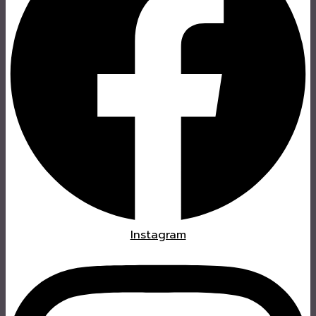
Instagram