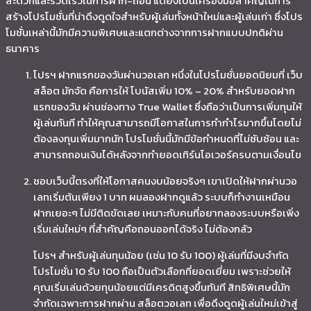
สะดวกและรวดเร็วในการฝาก-ถอน แต่ยังเป็นเครื่องมือสำคัญในการ
สร้างโปรโมชั่นที่น่าดึงดูดใจสำหรับผู้เล่นทั้งหน้าใหม่และผู้เล่นเก่า ซึ่งโปร
โมชั่นเหล่านี้มักมีความพิเศษและแตกต่างจากการฝากแบบปกติผ่าน
ธนาคาร
โปรฯ ฝากแรกของวันผ่านวอเลท หนึ่งในโปรโมชั่นยอดนิยมที่ เว็บ
สล็อต มักจัด คือการให้ โบนัสเพิ่ม 10% – 20% สำหรับยอดฝาก
แรกของวัน ผ่านช่องทาง True Wallet ซึ่งถือว่าเป็นการเพิ่มทุนให้
ผู้เล่นทันที ทำให้คุณสามารถมีโอกาสในการทำกำไรมากขึ้นโดยไม่
ต้องลงทุนเพิ่มมากนัก โปรโมชั่นนี้มักมีข้อกำหนดที่ไม่ซับซ้อน และ
สามารถถอนเงินได้หลังจากทำยอดเทิร์นโอเวอร์ครบตามเงื่อนไข
ชอบเว็บนี้ตรงที่ให้โอกาสคนงบน้อยจริงๆ เขาเปิดให้ฝากผ่านวอ
เลทเริ่มต้นเพียง 1 บาท ผมลองฝากดูแล้ว ระบบก็ทำงานเหมือน
ฝากเยอะๆ ไม่มีติดขัดเลย เหมาะกับคนที่อยากลองระบบหรือเพิ่ง
เริ่มเล่นใหม่ๆ ที่สำคัญคือถอนออกได้จริง ไม่ต้องกลัว
โปรฯ สำหรับผู้เล่นทุนน้อย (เช่น 10 รับ 100) ผู้เล่นที่มีงบจำกัด
โปรโมชั่น 10 รับ 100 ถือเป็นตัวเลือกที่ยอดเยี่ยม เพราะช่วยให้
คุณเริ่มเล่นด้วยทุนน้อยแต่มีเครดิตสูงขึ้นทันที สิทธิพิเศษนี้มัก
จำกัดเฉพาะการฝากผ่าน สล็อตวอเลท เพื่อดึงดูดผู้เล่นใหม่เข้าสู่