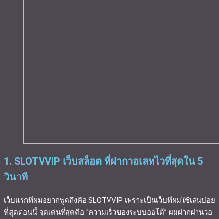
1. SLOTVVIP เว็บสล็อต ที่ฝากวอเลทไวที่สุดใน 5
วินาที
เว็บแรกที่ผมอยากพูดถึงคือ SLOTVVIP เพราะเป็นเว็บที่ผมใช้เล่นบ่อย
ที่สุดตอนนี้ จุดเด่นที่สุดคือ “ความเร็วของระบบออโต้” ผมฝากผ่านวอ