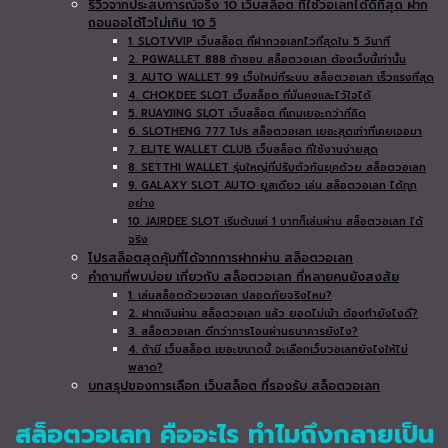
รีวิวจากประสบการณ์จริง 10 เว็บสล็อต ที่ใช้วอเลทได้ดีที่สุด ฝาก
ถอนออโต้ไวไม่เกิน 10 วิ
1. SLOTVVIP เว็บสล็อต ที่ฝากวอเลทไวที่สุดใน 5 วินาที
2. PGWALLET 888 ถ้าชอบ สล็อตวอเลท ต้องเว็บนี้เท่านั้น
3. AUTO WALLET 99 เว็บใหม่ที่ระบบ สล็อตวอเลท เร็วแรงที่สุด
4. CHOKDEE SLOT เว็บสล็อต ที่มั่นคงและไว้ใจได้
5. RUAYJING SLOT เว็บสล็อต ที่เกมเยอะกว่าที่คิด
6. SLOTHENG 777 โปร สล็อตวอเลท เยอะสุดเท่าที่เคยเจอมา
7. ELITE WALLET CLUB เว็บสล็อต ที่ใช้งานง่ายสุด
8. SETTHI WALLET รุ่นใหญ่ที่ปรับตัวทันยุคด้วย สล็อตวอเลท
9. GALAXY SLOT AUTO ยูสเดียว เล่น สล็อตวอเลท ได้ทุก
อย่าง
10. JAIRDEE SLOT เริ่มต้นแค่ 1 บาทก็เล่นผ่าน สล็อตวอเลท ได้
จริง
โปรสล็อตสุดคุ้มที่ได้จากการฝากผ่าน สล็อตวอเลท
คำถามที่พบบ่อย เกี่ยวกับ สล็อตวอเลท ที่หลายคนยังสงสัย
1. เล่นสล็อตด้วยวอเลท ปลอดภัยจริงไหม?
2. ฝากเงินผ่าน สล็อตวอเลท แล้ว ยอดไม่เข้า ต้องทำยังไงดี?
3. สล็อตวอเลท ดีกว่าการโอนผ่านธนาคารยังไง?
4. ถ้ามี เว็บสล็อต เยอะขนาดนี้ จะเลือกเว็บวอเลทยังไงให้ไม่
พลาด?
บทสรุปของการเลือก เว็บสล็อต ที่รองรับ สล็อตวอเลท
สล็อตวอเลท คืออะไร ทำไมถึงกลายเป็น