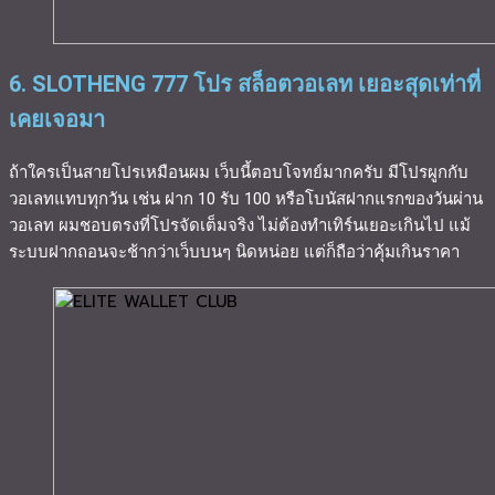
6. SLOTHENG 777 โปร สล็อตวอเลท เยอะสุดเท่าที่
เคยเจอมา
ถ้าใครเป็นสายโปรเหมือนผม เว็บนี้ตอบโจทย์มากครับ มีโปรผูกกับ
วอเลทแทบทุกวัน เช่น ฝาก 10 รับ 100 หรือโบนัสฝากแรกของวันผ่าน
วอเลท ผมชอบตรงที่โปรจัดเต็มจริง ไม่ต้องทำเทิร์นเยอะเกินไป แม้
ระบบฝากถอนจะช้ากว่าเว็บบนๆ นิดหน่อย แต่ก็ถือว่าคุ้มเกินราคา