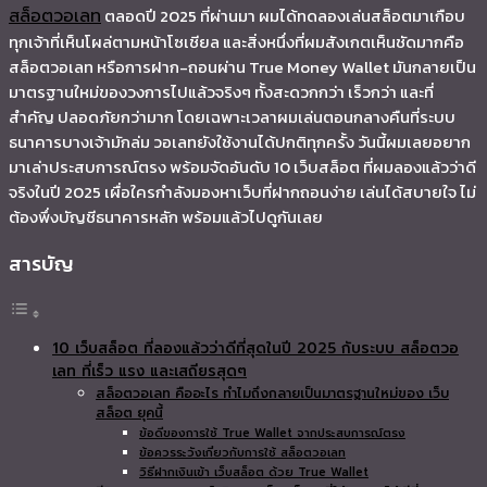
สล็อตวอเลท
ตลอดปี 2025 ที่ผ่านมา ผมได้ทดลองเล่นสล็อตมาเกือบ
ทุกเจ้าที่เห็นโผล่ตามหน้าโซเชียล และสิ่งหนึ่งที่ผมสังเกตเห็นชัดมากคือ
สล็อตวอเลท หรือการฝาก-ถอนผ่าน True Money Wallet มันกลายเป็น
มาตรฐานใหม่ของวงการไปแล้วจริงๆ ทั้งสะดวกกว่า เร็วกว่า และที่
สำคัญ ปลอดภัยกว่ามาก โดยเฉพาะเวลาผมเล่นตอนกลางคืนที่ระบบ
ธนาคารบางเจ้ามักล่ม วอเลทยังใช้งานได้ปกติทุกครั้ง วันนี้ผมเลยอยาก
มาเล่าประสบการณ์ตรง พร้อมจัดอันดับ 10 เว็บสล็อต ที่ผมลองแล้วว่าดี
จริงในปี 2025 เผื่อใครกำลังมองหาเว็บที่ฝากถอนง่าย เล่นได้สบายใจ ไม่
ต้องพึ่งบัญชีธนาคารหลัก พร้อมแล้วไปดูกันเลย
สารบัญ
10 เว็บสล็อต ที่ลองแล้วว่าดีที่สุดในปี 2025 กับระบบ สล็อตวอ
เลท ที่เร็ว แรง และเสถียรสุดๆ
สล็อตวอเลท คืออะไร ทำไมถึงกลายเป็นมาตรฐานใหม่ของ เว็บ
สล็อต ยุคนี้​
ข้อดีของการใช้ True Wallet จากประสบการณ์ตรง
ข้อควรระวังเกี่ยวกับการใช้ สล็อตวอเลท
วิธีฝากเงินเข้า เว็บสล็อต ด้วย True Wallet