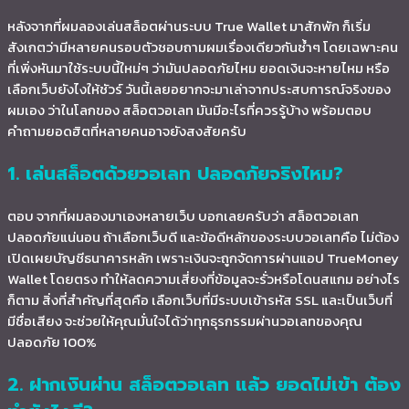
หลังจากที่ผมลองเล่นสล็อตผ่านระบบ True Wallet มาสักพัก ก็เริ่ม
สังเกตว่ามีหลายคนรอบตัวชอบถามผมเรื่องเดียวกันซ้ำๆ โดยเฉพาะคน
ที่เพิ่งหันมาใช้ระบบนี้ใหม่ๆ ว่ามันปลอดภัยไหม ยอดเงินจะหายไหม หรือ
เลือกเว็บยังไงให้ชัวร์ วันนี้เลยอยากจะมาเล่าจากประสบการณ์จริงของ
ผมเอง ว่าในโลกของ สล็อตวอเลท มันมีอะไรที่ควรรู้บ้าง พร้อมตอบ
คำถามยอดฮิตที่หลายคนอาจยังสงสัยครับ
1. เล่นสล็อตด้วยวอเลท ปลอดภัยจริงไหม?
ตอบ จากที่ผมลองมาเองหลายเว็บ บอกเลยครับว่า สล็อตวอเลท
ปลอดภัยแน่นอน ถ้าเลือกเว็บดี และข้อดีหลักของระบบวอเลทคือ ไม่ต้อง
เปิดเผยบัญชีธนาคารหลัก เพราะเงินจะถูกจัดการผ่านแอป TrueMoney
Wallet โดยตรง ทำให้ลดความเสี่ยงที่ข้อมูลจะรั่วหรือโดนสแกม อย่างไร
ก็ตาม สิ่งที่สำคัญที่สุดคือ เลือกเว็บที่มีระบบเข้ารหัส SSL และเป็นเว็บที่
มีชื่อเสียง จะช่วยให้คุณมั่นใจได้ว่าทุกธุรกรรมผ่านวอเลทของคุณ
ปลอดภัย 100%
2. ฝากเงินผ่าน สล็อตวอเลท แล้ว ยอดไม่เข้า ต้อง