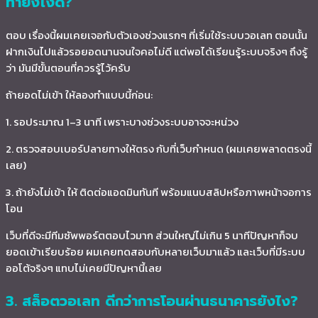
ทำยังไงดี?
ตอบ เรื่องนี้ผมเคยเจอกับตัวเองช่วงแรกๆ ที่เริ่มใช้ระบบวอเลท ตอนนั้น
ฝากเงินไปแล้วรอยอดนานจนใจคอไม่ดี แต่พอได้เรียนรู้ระบบจริงๆ ถึงรู้
ว่า มันมีขั้นตอนที่ควรรู้ไว้ครับ
ถ้ายอดไม่เข้า ให้ลองทำแบบนี้ก่อน:
1. รอประมาณ 1–3 นาที เพราะบางช่วงระบบอาจจะหน่วง
2. ตรวจสอบเบอร์ปลายทางให้ตรง กับที่เว็บกำหนด (ผมเคยพลาดตรงนี้
เลย)
3. ถ้ายังไม่เข้า ให้ ติดต่อแอดมินทันที พร้อมแนบสลิปหรือภาพหน้าจอการ
โอน
เว็บที่ดีจะมีทีมซัพพอร์ตตอบไวมาก ส่วนใหญ่ไม่เกิน 5 นาทีปัญหาก็จบ
ยอดเข้าเรียบร้อย ผมเคยทดสอบกับหลายเว็บมาแล้ว และเว็บที่มีระบบ
ออโต้จริงๆ แทบไม่เคยมีปัญหานี้เลย
3. สล็อตวอเลท ดีกว่าการโอนผ่านธนาคารยังไง?