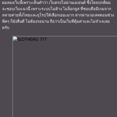
ผมลองเว็บนี้เพราะเห็นคำว่า เว็บตรงไม่ผ่านเอเย่นต์ ซึ่งโดยปกติผม
จะชอบเว็บแนวนี้ เพราะระบบไม่ค้าง ไม่ล็อกยูส ที่ชอบคือมีเกมจาก
หลายค่ายทั้งไทยและยุโรปให้เลือกเยอะมาก ฝากผ่านวอเลทตอนช่วง
พีคๆ ก็ยังลื่นดี ไม่ต้องรอนาน ถือว่าเป็นเว็บที่คุ้มค่าและไม่จำเจเลย
ครับ