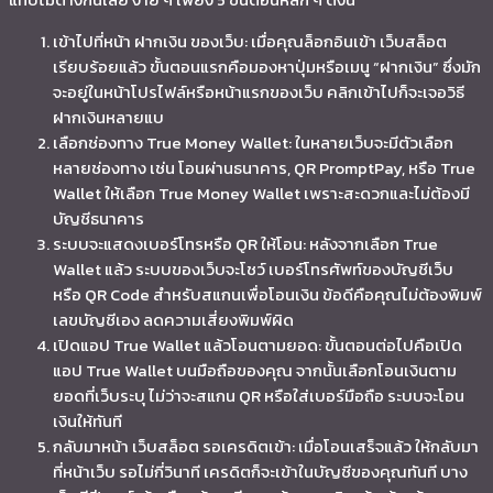
เข้าไปที่หน้า ฝากเงิน ของเว็บ: เมื่อคุณล็อกอินเข้า เว็บสล็อต
เรียบร้อยแล้ว ขั้นตอนแรกคือมองหาปุ่มหรือเมนู “ฝากเงิน” ซึ่งมัก
จะอยู่ในหน้าโปรไฟล์หรือหน้าแรกของเว็บ คลิกเข้าไปก็จะเจอวิธี
ฝากเงินหลายแบ
เลือกช่องทาง True Money Wallet: ในหลายเว็บจะมีตัวเลือก
หลายช่องทาง เช่น โอนผ่านธนาคาร, QR PromptPay, หรือ True
Wallet ให้เลือก True Money Wallet เพราะสะดวกและไม่ต้องมี
บัญชีธนาคาร
ระบบจะแสดงเบอร์โทรหรือ QR ให้โอน: หลังจากเลือก True
Wallet แล้ว ระบบของเว็บจะโชว์ เบอร์โทรศัพท์ของบัญชีเว็บ
หรือ QR Code สำหรับสแกนเพื่อโอนเงิน ข้อดีคือคุณไม่ต้องพิมพ์
เลขบัญชีเอง ลดความเสี่ยงพิมพ์ผิด
เปิดแอป True Wallet แล้วโอนตามยอด: ขั้นตอนต่อไปคือเปิด
แอป True Wallet บนมือถือของคุณ จากนั้นเลือกโอนเงินตาม
ยอดที่เว็บระบุ ไม่ว่าจะสแกน QR หรือใส่เบอร์มือถือ ระบบจะโอน
เงินให้ทันที
กลับมาหน้า เว็บสล็อต รอเครดิตเข้า: เมื่อโอนเสร็จแล้ว ให้กลับมา
ที่หน้าเว็บ รอไม่กี่วินาที เครดิตก็จะเข้าในบัญชีของคุณทันที บาง