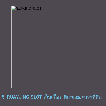
5. RUAYJING SLOT เว็บสล็อต ที่เกมเยอะกว่าที่คิด