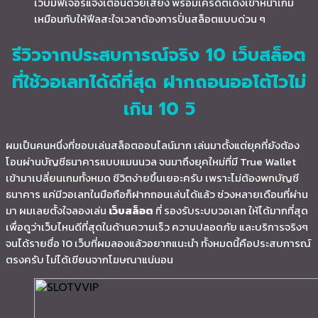
เว็บมีฟีเจอร์แจ้งเตือนด้วยเสียง พร้อมเครดิตเด้งเข้าหน้าเกม
เหมือนกับให้ฟีลสะใจเวลาต้องการปั่นสล็อตแบบด่วน ๆ
รีวิวจากประสบการณ์จริง 10 เว็บสล็อต
ที่ใช้วอเลทได้ดีที่สุด ฝากถอนออโต้ไวไม่
เกิน 10 วิ
ผมเป็นคนหนึ่งที่ชอบเล่นสล็อตออนไลน์มาก เล่นมาตั้งแต่ยุคที่ยังต้อง
โอนผ่านบัญชีธนาคารแบบแมนนวล จนมาถึงยุคใหม่ที่มี True Wallet
เข้ามาเปลี่ยนเกมทั้งหมด ชีวิตง่ายขึ้นเยอะครับ เพราะไม่ต้องพกบัญชี
ธนาคาร แค่มีวอเลทในมือถือก็ฝากถอนเล่นได้แล้ว ช่วงหลายเดือนที่ผ่าน
มา ผมเลยตั้งใจลองเล่น
เว็บสล็อต
ที่ รองรับระบบวอเลท ให้ได้มากที่สุด
เพื่อดูว่าเว็บไหนดีที่สุดในด้านความเร็ว ความปลอดภัย และบริการจริงๆ
จนได้รายชื่อ 10 เว็บที่ผมลองแล้วอยากแนะนำ ทั้งหมดนี้คือประสบการณ์
ตรงครับ ไม่ได้เขียนจากโฆษณาแน่นอน