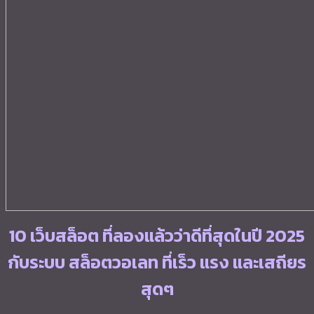
10 เว็บสล็อต ที่ลองแล้วว่าดีที่สุดในปี 2025
กับระบบ สล็อตวอเลท ที่เร็ว แรง และเสถียร
สุดๆ