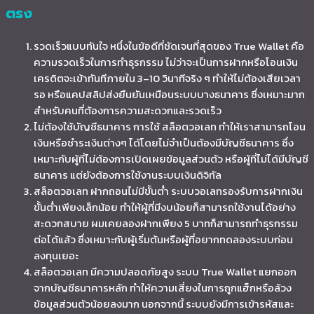
ตรง
รวดเร็วแบบทันใจ หนึ่งในข้อดีที่ชัดเจนที่สุดของ True Wallet คือ
ความรวดเร็วในการทำธุรกรรม ไม่ว่าจะเป็นการฝากหรือโอนเงิน
เครดิตจะเข้าทันทีภายใน 3–10 วินาทีจริง ๆ ทำให้ไม่ต้องเสียเวลา
รอ หรือแคปสลิปส่งยืนยันเหมือนระบบบางธนาคาร ซึ่งเหมาะมาก
สำหรับคนที่ต้องการความสะดวกและรวดเร็ว
ไม่ต้องใช้บัญชีธนาคาร การใช้ สล็อตวอเลท ทำให้เราสามารถโอน
เงินหรือชำระเงินต่างๆ ได้โดยไม่จำเป็นต้องมีบัญชีธนาคาร ซึ่ง
เหมาะกับผู้ที่ไม่ต้องการเปิดเผยข้อมูลส่วนตัว หรือผู้ที่ไม่ได้มีบัญชี
ธนาคาร แต่ยังต้องการใช้งานระบบเงินดิจิทัล
สล็อตวอเลท ฝากถอนไม่มีขั้นต่ำ ระบบวอเลทรองรับการฝากเงิน
ขั้นต่ำเพียงเล็กน้อย ทำให้ผู้ที่มีงบน้อยก็สามารถใช้งานได้อย่าง
สะดวกสบาย ผมเคยลองฝากเพียง 5 บาทก็สามารถทำธุรกรรม
ต่อได้แล้ว ซึ่งเหมาะกับผู้เริ่มต้นหรือผู้ที่อยากทดลองระบบก่อน
ลงทุนเยอะ
สล็อตวอเลท มีความปลอดภัยสูง ระบบ True Wallet แยกออก
จากบัญชีธนาคารหลัก ทำให้ความเสี่ยงในการถูกแฮ็กหรือล้วง
ข้อมูลส่วนตัวน้อยลงมาก นอกจากนี้ ระบบยังมีการเข้ารหัสและ