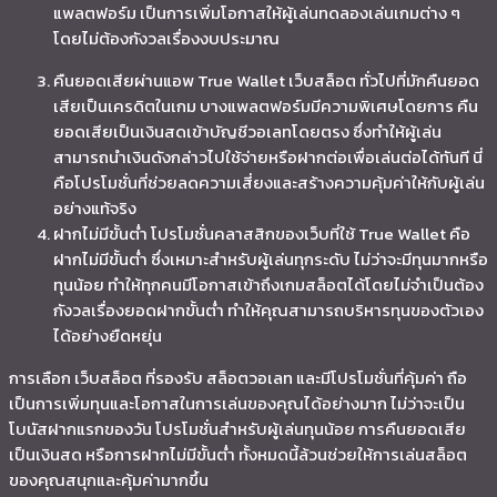
แพลตฟอร์ม เป็นการเพิ่มโอกาสให้ผู้เล่นทดลองเล่นเกมต่าง ๆ
โดยไม่ต้องกังวลเรื่องงบประมาณ
คืนยอดเสียผ่านแอพ True Wallet เว็บสล็อต ทั่วไปที่มักคืนยอด
เสียเป็นเครดิตในเกม บางแพลตฟอร์มมีความพิเศษโดยการ คืน
ยอดเสียเป็นเงินสดเข้าบัญชีวอเลทโดยตรง ซึ่งทำให้ผู้เล่น
สามารถนำเงินดังกล่าวไปใช้จ่ายหรือฝากต่อเพื่อเล่นต่อได้ทันที นี่
คือโปรโมชั่นที่ช่วยลดความเสี่ยงและสร้างความคุ้มค่าให้กับผู้เล่น
อย่างแท้จริง
ฝากไม่มีขั้นต่ำ โปรโมชั่นคลาสสิกของเว็บที่ใช้ True Wallet คือ
ฝากไม่มีขั้นต่ำ ซึ่งเหมาะสำหรับผู้เล่นทุกระดับ ไม่ว่าจะมีทุนมากหรือ
ทุนน้อย ทำให้ทุกคนมีโอกาสเข้าถึงเกมสล็อตได้โดยไม่จำเป็นต้อง
กังวลเรื่องยอดฝากขั้นต่ำ ทำให้คุณสามารถบริหารทุนของตัวเอง
ได้อย่างยืดหยุ่น
การเลือก เว็บสล็อต ที่รองรับ สล็อตวอเลท และมีโปรโมชั่นที่คุ้มค่า ถือ
เป็นการเพิ่มทุนและโอกาสในการเล่นของคุณได้อย่างมาก ไม่ว่าจะเป็น
โบนัสฝากแรกของวัน โปรโมชั่นสำหรับผู้เล่นทุนน้อย การคืนยอดเสีย
เป็นเงินสด หรือการฝากไม่มีขั้นต่ำ ทั้งหมดนี้ล้วนช่วยให้การเล่นสล็อต
ของคุณสนุกและคุ้มค่ามากขึ้น