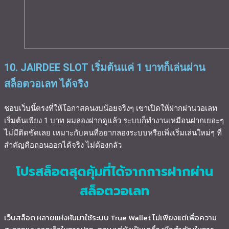
10. JAIRDEE SLOT เริ่มต้นแค่ 1 บาทก็เล่นผ่าน
สล็อตวอเลท ได้จริง
ชอบเว็บนี้ตรงที่ให้โอกาสคนงบน้อยจริงๆ เขาเปิดให้ฝากผ่านวอเลท
เริ่มต้นเพียง 1 บาท ผมลองฝากดูแล้ว ระบบก็ทำงานเหมือนฝากเยอะๆ
ไม่มีติดขัดเลย เหมาะกับคนที่อยากลองระบบหรือเพิ่งเริ่มเล่นใหม่ๆ ที่
สำคัญคือถอนออกได้จริง ไม่ต้องกลัว
โปรสล็อตสุดคุ้มที่ได้จากการฝากผ่าน
สล็อตวอเลท
เว็บสล็อต หลายแห่งหันมาใช้ระบบ True Wallet ไม่เพียงแต่เพื่อความ