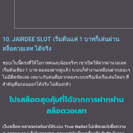
10. JAIRDEE SLOT เริ่มต้นแค่ 1 บาทก็เล่นผ่าน
สล็อตวอเลท ได้จริง
ชอบเว็บนี้ตรงที่ให้โอกาสคนงบน้อยจริงๆ เขาเปิดให้ฝากผ่านวอเลท
เริ่มต้นเพียง 1 บาท ผมลองฝากดูแล้ว ระบบก็ทำงานเหมือนฝากเยอะๆ
ไม่มีติดขัดเลย เหมาะกับคนที่อยากลองระบบหรือเพิ่งเริ่มเล่นใหม่ๆ ที่
สำคัญคือถอนออกได้จริง ไม่ต้องกลัว
โปรสล็อตสุดคุ้มที่ได้จากการฝากผ่าน
สล็อตวอเลท
เว็บสล็อต หลายแห่งหันมาใช้ระบบ True Wallet ไม่เพียงแต่เพื่อความ