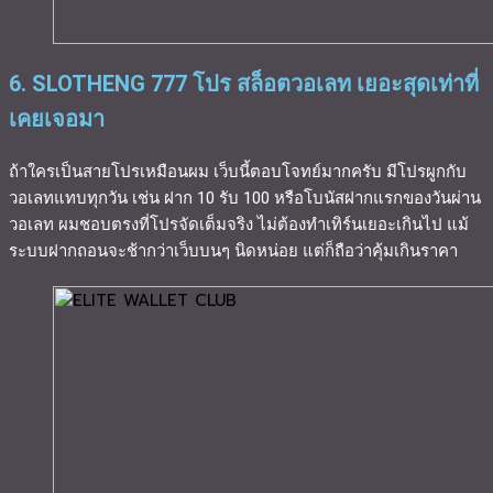
6. SLOTHENG 777 โปร สล็อตวอเลท เยอะสุดเท่าที่
เคยเจอมา
ถ้าใครเป็นสายโปรเหมือนผม เว็บนี้ตอบโจทย์มากครับ มีโปรผูกกับ
วอเลทแทบทุกวัน เช่น ฝาก 10 รับ 100 หรือโบนัสฝากแรกของวันผ่าน
วอเลท ผมชอบตรงที่โปรจัดเต็มจริง ไม่ต้องทำเทิร์นเยอะเกินไป แม้
ระบบฝากถอนจะช้ากว่าเว็บบนๆ นิดหน่อย แต่ก็ถือว่าคุ้มเกินราคา