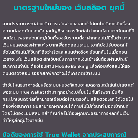
มาตรฐานใหม่ของ เว็บสล็อต ยุคนี้​
จากประสบการณ์ส่วนตัว การเล่นผ่านวอเลททำให้ผมไม่ต้องกลัวเรื่อง
ความปลอดภัยของข้อมูลบัญชีธนาคารอีกต่อไป แถมยังเหมาะกับคนที่มี
งบน้อย เพราะส่วนใหญ่เว็บที่รองรับระบบนี้จะ ฝากถอนไม่มีขั้นต่ำ บาง
เว็บผมเคยลองฝากแค่ 5 บาทเพื่อทดสอบระบบ เขาก็ยังปรับยอดให้
อัตโนมัติในไม่กี่วินาที ถือว่าเร็วและแม่นยำจริงๆ ย้อนกลับไปเมื่อก่อน
เวลาจะเล่น เว็บสล็อต สักเว็บหนึ่ง การฝากเงินเข้าเล่นต้องผ่านบัญชี
ธนาคารเท่านั้น ต้องโอนผ่าน Mobile Banking แล้วค่อยส่งสลิปให้แอ
ดมินตรวจสอบ รออีกสักพักกว่าจะได้เครดิตเข้าระบบ
ถ้าวันไหนธนาคารล่มหรือระบบหน่วงก็แทบจะหมดอารมณ์เล่นไปเลย แต่
พอระบบ True Wallet เข้ามา ทุกอย่างเปลี่ยนไปทันที เพราะมันคือ
กระเป๋าเงินดิจิทัลที่สามารถเชื่อมต่อโดยตรงกับ สล็อตวอเลท ได้โดยไม่
ต้องพึ่งธนาคาร ผมสามารถฝากเงินได้ภายในไม่กี่วินาที ยอดเข้าทันที
โดยไม่ต้องแนบสลิป ที่สำคัญคือ ไม่ต้องผูกบัญชีธนาคารหลักกับเว็บ
ทำให้รู้สึกอุ่นใจมากขึ้น
ข้อดีของการใช้ True Wallet จากประสบการณ์