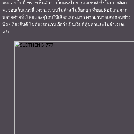
ผมลองเว็บนี้เพราะเห็นคำว่า เว็บตรงไม่ผ่านเอเย่นต์ ซึ่งโดยปกติผม
จะชอบเว็บแนวนี้ เพราะระบบไม่ค้าง ไม่ล็อกยูส ที่ชอบคือมีเกมจาก
หลายค่ายทั้งไทยและยุโรปให้เลือกเยอะมาก ฝากผ่านวอเลทตอนช่วง
พีคๆ ก็ยังลื่นดี ไม่ต้องรอนาน ถือว่าเป็นเว็บที่คุ้มค่าและไม่จำเจเลย
ครับ