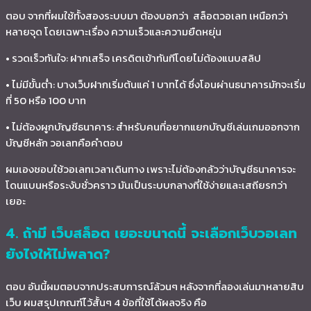
ตอบ จากที่ผมใช้ทั้งสองระบบมา ต้องบอกว่า สล็อตวอเลท เหนือกว่า
หลายจุด โดยเฉพาะเรื่อง ความเร็วและความยืดหยุ่น
• รวดเร็วทันใจ: ฝากเสร็จ เครดิตเข้าทันทีโดยไม่ต้องแนบสลิป
• ไม่มีขั้นต่ำ: บางเว็บฝากเริ่มต้นแค่ 1 บาทได้ ซึ่งโอนผ่านธนาคารมักจะเริ่ม
ที่ 50 หรือ 100 บาท
• ไม่ต้องผูกบัญชีธนาคาร: สำหรับคนที่อยากแยกบัญชีเล่นเกมออกจาก
บัญชีหลัก วอเลทคือคำตอบ
ผมเองชอบใช้วอเลทเวลาเดินทาง เพราะไม่ต้องกลัวว่าบัญชีธนาคารจะ
โดนแบนหรือระงับชั่วคราว มันเป็นระบบกลางที่ใช้ง่ายและเสถียรกว่า
เยอะ
4. ถ้ามี เว็บสล็อต เยอะขนาดนี้ จะเลือกเว็บวอเลท
ยังไงให้ไม่พลาด?
ตอบ อันนี้ผมตอบจากประสบการณ์ล้วนๆ หลังจากที่ลองเล่นมาหลายสิบ
เว็บ ผมสรุปเกณฑ์ไว้สั้นๆ 4 ข้อที่ใช้ได้ผลจริง คือ