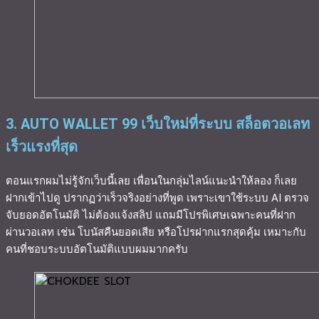
3. AUTO WALLET 99 เว็บใหม่ที่ระบบ สล็อตวอเลท
เร็วแรงที่สุด
ตอนแรกผมไม่รู้จักเว็บนี้เลย เพื่อนในกลุ่มไลน์แนะนำให้ลอง ก็เลย
ฝากเข้าไปดู ปรากฏว่าเร็วจริงอย่างที่พูด เพราะเขาใช้ระบบ AI ตรวจ
จับยอดอัตโนมัติ ไม่ต้องแจ้งสลิป แถมมีโปรพิเศษเฉพาะคนที่ฝาก
ผ่านวอเลท เช่น โบนัสคืนยอดเสีย หรือโปรฝากแรกสุดคุ้ม เหมาะกับ
คนที่ชอบระบบอัตโนมัติแบบผมมากครับ