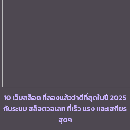
10 เว็บสล็อต ที่ลองแล้วว่าดีที่สุดในปี 2025
กับระบบ สล็อตวอเลท ที่เร็ว แรง และเสถียร
สุดๆ