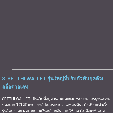
8. SETTHI WALLET รุ่นใหญ่ที่ปรับตัวทันยุคด้วย
สล็อตวอเลท
SETTHI WALLET เป็นเว็บที่อยู่มานานและยังคงรักษามาตรฐานความ
ปลอดภัยไว้ได้ดีมาก เขาอัปเดตระบบวอเลทจนทันสมัยเทียบเท่าเว็บ
รุ่นใหม่ๆ เลย ผมเคยถอนเงินหลักหมื่นออก ใช้เวลาไม่ถึงนาที แถม