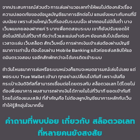
จากประสบการณ์ส่วนตัว การเล่นผ่านวอเลททำให้ผมไม่ต้องกลัวเรื่อง
ความปลอดภัยของข้อมูลบัญชีธนาคารอีกต่อไป แถมยังเหมาะกับคนที่มี
งบน้อย เพราะส่วนใหญ่เว็บที่รองรับระบบนี้จะ ฝากถอนไม่มีขั้นต่ำ บาง
เว็บผมเคยลองฝากแค่ 5 บาทเพื่อทดสอบระบบ เขาก็ยังปรับยอดให้
อัตโนมัติในไม่กี่วินาที ถือว่าเร็วและแม่นยำจริงๆ ย้อนกลับไปเมื่อก่อน
เวลาจะเล่น เว็บสล็อต สักเว็บหนึ่ง การฝากเงินเข้าเล่นต้องผ่านบัญชี
ธนาคารเท่านั้น ต้องโอนผ่าน Mobile Banking แล้วค่อยส่งสลิปให้แอ
ดมินตรวจสอบ รออีกสักพักกว่าจะได้เครดิตเข้าระบบ
ถ้าวันไหนธนาคารล่มหรือระบบหน่วงก็แทบจะหมดอารมณ์เล่นไปเลย แต่
พอระบบ True Wallet เข้ามา ทุกอย่างเปลี่ยนไปทันที เพราะมันคือ
กระเป๋าเงินดิจิทัลที่สามารถเชื่อมต่อโดยตรงกับ สล็อตวอเลท ได้โดยไม่
ต้องพึ่งธนาคาร ผมสามารถฝากเงินได้ภายในไม่กี่วินาที ยอดเข้าทันที
โดยไม่ต้องแนบสลิป ที่สำคัญคือ ไม่ต้องผูกบัญชีธนาคารหลักกับเว็บ
ทำให้รู้สึกอุ่นใจมากขึ้น
คำถามที่พบบ่อย เกี่ยวกับ สล็อตวอเลท
ที่หลายคนยังสงสัย