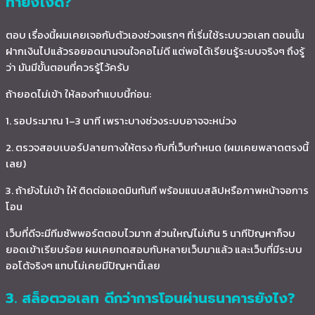
ทำยังไงดี?
ตอบ เรื่องนี้ผมเคยเจอกับตัวเองช่วงแรกๆ ที่เริ่มใช้ระบบวอเลท ตอนนั้น
ฝากเงินไปแล้วรอยอดนานจนใจคอไม่ดี แต่พอได้เรียนรู้ระบบจริงๆ ถึงรู้
ว่า มันมีขั้นตอนที่ควรรู้ไว้ครับ
ถ้ายอดไม่เข้า ให้ลองทำแบบนี้ก่อน:
1. รอประมาณ 1–3 นาที เพราะบางช่วงระบบอาจจะหน่วง
2. ตรวจสอบเบอร์ปลายทางให้ตรง กับที่เว็บกำหนด (ผมเคยพลาดตรงนี้
เลย)
3. ถ้ายังไม่เข้า ให้ ติดต่อแอดมินทันที พร้อมแนบสลิปหรือภาพหน้าจอการ
โอน
เว็บที่ดีจะมีทีมซัพพอร์ตตอบไวมาก ส่วนใหญ่ไม่เกิน 5 นาทีปัญหาก็จบ
ยอดเข้าเรียบร้อย ผมเคยทดสอบกับหลายเว็บมาแล้ว และเว็บที่มีระบบ
ออโต้จริงๆ แทบไม่เคยมีปัญหานี้เลย
3. สล็อตวอเลท ดีกว่าการโอนผ่านธนาคารยังไง?