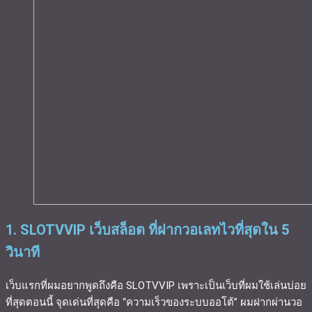
1. SLOTVVIP เว็บสล็อต ที่ฝากวอเลทไวที่สุดใน 5
วินาที
เว็บแรกที่ผมอยากพูดถึงคือ SLOTVVIP เพราะเป็นเว็บที่ผมใช้เล่นบ่อย
ที่สุดตอนนี้ จุดเด่นที่สุดคือ “ความเร็วของระบบออโต้” ผมฝากผ่านวอ