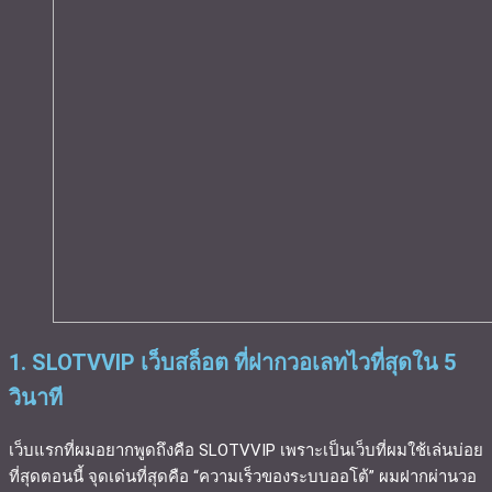
1. SLOTVVIP เว็บสล็อต ที่ฝากวอเลทไวที่สุดใน 5
วินาที
เว็บแรกที่ผมอยากพูดถึงคือ SLOTVVIP เพราะเป็นเว็บที่ผมใช้เล่นบ่อย
ที่สุดตอนนี้ จุดเด่นที่สุดคือ “ความเร็วของระบบออโต้” ผมฝากผ่านวอ