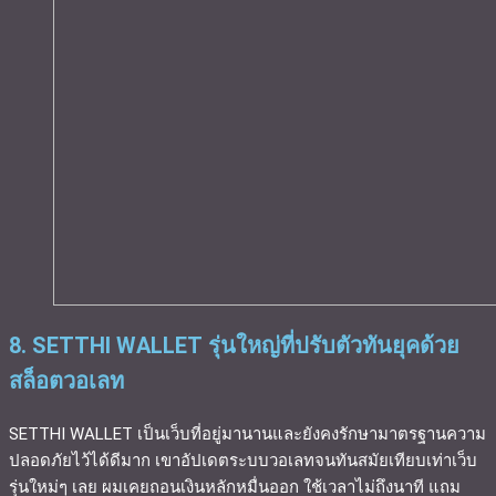
8. SETTHI WALLET รุ่นใหญ่ที่ปรับตัวทันยุคด้วย
สล็อตวอเลท
SETTHI WALLET เป็นเว็บที่อยู่มานานและยังคงรักษามาตรฐานความ
ปลอดภัยไว้ได้ดีมาก เขาอัปเดตระบบวอเลทจนทันสมัยเทียบเท่าเว็บ
รุ่นใหม่ๆ เลย ผมเคยถอนเงินหลักหมื่นออก ใช้เวลาไม่ถึงนาที แถม