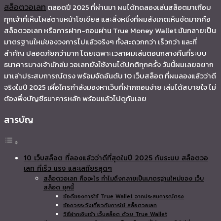
สล็อตวอเลท
ตลอดปี 2025 ที่ผ่านมา ผมได้ทดลองเล่นสล็อตมาเกือบ
ทุกเจ้าที่เห็นโผล่ตามหน้าโซเชียล และสิ่งหนึ่งที่ผมสังเกตเห็นชัดมากคือ
สล็อตวอเลท หรือการฝาก-ถอนผ่าน True Money Wallet มันกลายเป็น
มาตรฐานใหม่ของวงการไปแล้วจริงๆ ทั้งสะดวกกว่า เร็วกว่า และที่
สำคัญ ปลอดภัยกว่ามาก โดยเฉพาะเวลาผมเล่นตอนกลางคืนที่ระบบ
ธนาคารบางเจ้ามักล่ม วอเลทยังใช้งานได้ปกติทุกครั้ง วันนี้ผมเลยอยาก
มาเล่าประสบการณ์ตรง พร้อมจัดอันดับ 10 เว็บสล็อต ที่ผมลองแล้วว่าดี
จริงในปี 2025 เผื่อใครกำลังมองหาเว็บที่ฝากถอนง่าย เล่นได้สบายใจ ไม่
ต้องพึ่งบัญชีธนาคารหลัก พร้อมแล้วไปดูกันเลย
สารบัญ
10 เว็บสล็อต ที่ลองแล้วว่าดีที่สุดในปี 2025 กับระบบ สล็อตวอ
เลท ที่เร็ว แรง และเสถียรสุดๆ
สล็อตวอเลท คืออะไร ทำไมถึงกลายเป็นมาตรฐานใหม่ของ เว็บ
สล็อต ยุคนี้​
ข้อดีของการใช้ True Wallet จากประสบการณ์ตรง
ข้อควรระวังเกี่ยวกับการใช้ สล็อตวอเลท
วิธีฝากเงินเข้า เว็บสล็อต ด้วย True Wallet