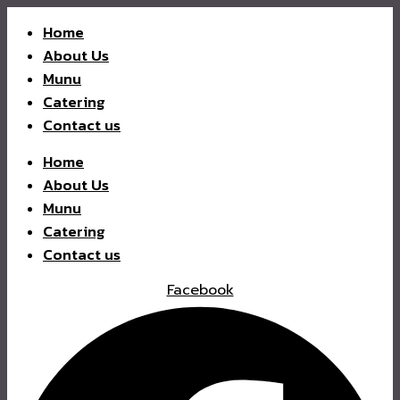
Home
About Us
Munu
Catering
Contact us
Home
About Us
Munu
Catering
Contact us
Facebook