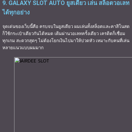
9. GALAXY SLOT AUTO ยูสเดียว เล่น สล็อตวอเลท
ได้ทุกอย่าง
จุดเด่นของเว็บนี้คือ ครบจบในยูสเดียว ผมเล่นทั้งสล็อตและคาสิโนสด
ก็ใช้กระเป๋าเดียวกันได้หมด เติมผ่านวอเลทครั้งเดียว เครดิตก็เชื่อม
ทุกเกม สะดวกสุดๆ ไม่ต้องโยกเงินไปมาให้ปวดหัว เหมาะกับคนที่เล่น
หลายแนวแบบผมมาก