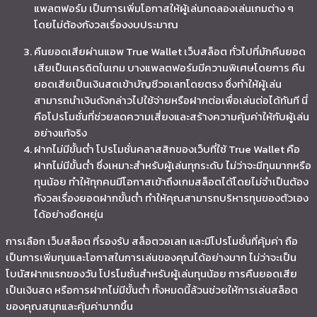
แพลตฟอร์ม เป็นการเพิ่มโอกาสให้ผู้เล่นทดลองเล่นเกมต่าง ๆ
โดยไม่ต้องกังวลเรื่องงบประมาณ
คืนยอดเสียผ่านแอพ True Wallet เว็บสล็อต ทั่วไปที่มักคืนยอด
เสียเป็นเครดิตในเกม บางแพลตฟอร์มมีความพิเศษโดยการ คืน
ยอดเสียเป็นเงินสดเข้าบัญชีวอเลทโดยตรง ซึ่งทำให้ผู้เล่น
สามารถนำเงินดังกล่าวไปใช้จ่ายหรือฝากต่อเพื่อเล่นต่อได้ทันที นี่
คือโปรโมชั่นที่ช่วยลดความเสี่ยงและสร้างความคุ้มค่าให้กับผู้เล่น
อย่างแท้จริง
ฝากไม่มีขั้นต่ำ โปรโมชั่นคลาสสิกของเว็บที่ใช้ True Wallet คือ
ฝากไม่มีขั้นต่ำ ซึ่งเหมาะสำหรับผู้เล่นทุกระดับ ไม่ว่าจะมีทุนมากหรือ
ทุนน้อย ทำให้ทุกคนมีโอกาสเข้าถึงเกมสล็อตได้โดยไม่จำเป็นต้อง
กังวลเรื่องยอดฝากขั้นต่ำ ทำให้คุณสามารถบริหารทุนของตัวเอง
ได้อย่างยืดหยุ่น
การเลือก เว็บสล็อต ที่รองรับ สล็อตวอเลท และมีโปรโมชั่นที่คุ้มค่า ถือ
เป็นการเพิ่มทุนและโอกาสในการเล่นของคุณได้อย่างมาก ไม่ว่าจะเป็น
โบนัสฝากแรกของวัน โปรโมชั่นสำหรับผู้เล่นทุนน้อย การคืนยอดเสีย
เป็นเงินสด หรือการฝากไม่มีขั้นต่ำ ทั้งหมดนี้ล้วนช่วยให้การเล่นสล็อต
ของคุณสนุกและคุ้มค่ามากขึ้น