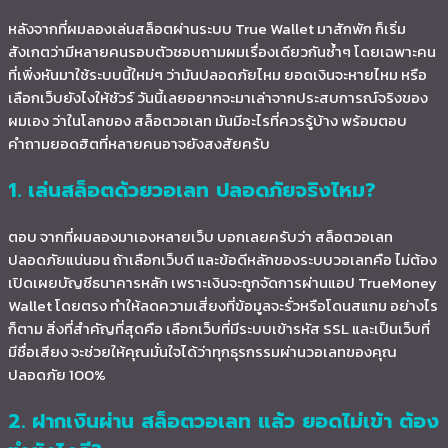
หลังจากที่ผมลองเล่นสล็อตผ่านระบบ True Wallet มาสักพัก ก็เริ่ม
สังเกตว่ามีหลายคนรอบตัวชอบถามผมเรื่องเดียวกันซ้ำๆ โดยเฉพาะคน
ที่เพิ่งหันมาใช้ระบบนี้ใหม่ๆ ว่ามันปลอดภัยไหม ยอดเงินจะหายไหม หรือ
เลือกเว็บยังไงให้ชัวร์ วันนี้เลยอยากจะมาเล่าจากประสบการณ์จริงของ
ผมเอง ว่าในโลกของ สล็อตวอเลท มันมีอะไรที่ควรรู้บ้าง พร้อมตอบ
คำถามยอดฮิตที่หลายคนอาจยังสงสัยครับ
1. เล่นสล็อตด้วยวอเลท ปลอดภัยจริงไหม?
ตอบ จากที่ผมลองมาเองหลายเว็บ บอกเลยครับว่า สล็อตวอเลท
ปลอดภัยแน่นอน ถ้าเลือกเว็บดี และข้อดีหลักของระบบวอเลทคือ ไม่ต้อง
เปิดเผยบัญชีธนาคารหลัก เพราะเงินจะถูกจัดการผ่านแอป TrueMoney
Wallet โดยตรง ทำให้ลดความเสี่ยงที่ข้อมูลจะรั่วหรือโดนสแกม อย่างไร
ก็ตาม สิ่งที่สำคัญที่สุดคือ เลือกเว็บที่มีระบบเข้ารหัส SSL และเป็นเว็บที่
มีชื่อเสียง จะช่วยให้คุณมั่นใจได้ว่าทุกธุรกรรมผ่านวอเลทของคุณ
ปลอดภัย 100%
2. ฝากเงินผ่าน สล็อตวอเลท แล้ว ยอดไม่เข้า ต้อง