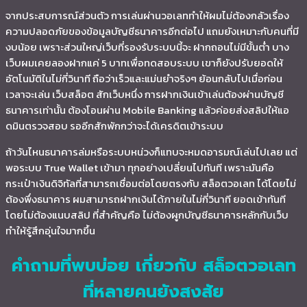
จากประสบการณ์ส่วนตัว การเล่นผ่านวอเลททำให้ผมไม่ต้องกลัวเรื่อง
ความปลอดภัยของข้อมูลบัญชีธนาคารอีกต่อไป แถมยังเหมาะกับคนที่มี
งบน้อย เพราะส่วนใหญ่เว็บที่รองรับระบบนี้จะ ฝากถอนไม่มีขั้นต่ำ บาง
เว็บผมเคยลองฝากแค่ 5 บาทเพื่อทดสอบระบบ เขาก็ยังปรับยอดให้
อัตโนมัติในไม่กี่วินาที ถือว่าเร็วและแม่นยำจริงๆ ย้อนกลับไปเมื่อก่อน
เวลาจะเล่น เว็บสล็อต สักเว็บหนึ่ง การฝากเงินเข้าเล่นต้องผ่านบัญชี
ธนาคารเท่านั้น ต้องโอนผ่าน Mobile Banking แล้วค่อยส่งสลิปให้แอ
ดมินตรวจสอบ รออีกสักพักกว่าจะได้เครดิตเข้าระบบ
ถ้าวันไหนธนาคารล่มหรือระบบหน่วงก็แทบจะหมดอารมณ์เล่นไปเลย แต่
พอระบบ True Wallet เข้ามา ทุกอย่างเปลี่ยนไปทันที เพราะมันคือ
กระเป๋าเงินดิจิทัลที่สามารถเชื่อมต่อโดยตรงกับ สล็อตวอเลท ได้โดยไม่
ต้องพึ่งธนาคาร ผมสามารถฝากเงินได้ภายในไม่กี่วินาที ยอดเข้าทันที
โดยไม่ต้องแนบสลิป ที่สำคัญคือ ไม่ต้องผูกบัญชีธนาคารหลักกับเว็บ
ทำให้รู้สึกอุ่นใจมากขึ้น
คำถามที่พบบ่อย เกี่ยวกับ สล็อตวอเลท
ที่หลายคนยังสงสัย