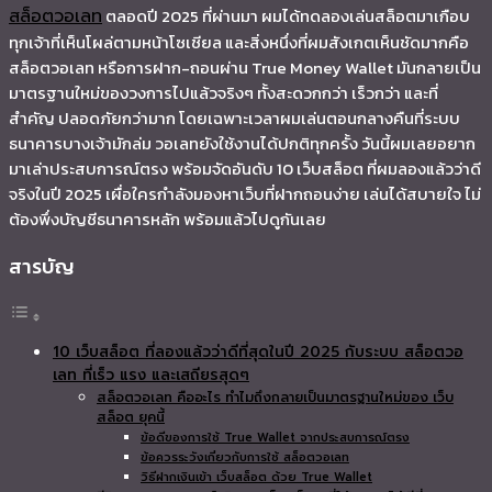
สล็อตวอเลท
ตลอดปี 2025 ที่ผ่านมา ผมได้ทดลองเล่นสล็อตมาเกือบ
ทุกเจ้าที่เห็นโผล่ตามหน้าโซเชียล และสิ่งหนึ่งที่ผมสังเกตเห็นชัดมากคือ
สล็อตวอเลท หรือการฝาก-ถอนผ่าน True Money Wallet มันกลายเป็น
มาตรฐานใหม่ของวงการไปแล้วจริงๆ ทั้งสะดวกกว่า เร็วกว่า และที่
สำคัญ ปลอดภัยกว่ามาก โดยเฉพาะเวลาผมเล่นตอนกลางคืนที่ระบบ
ธนาคารบางเจ้ามักล่ม วอเลทยังใช้งานได้ปกติทุกครั้ง วันนี้ผมเลยอยาก
มาเล่าประสบการณ์ตรง พร้อมจัดอันดับ 10 เว็บสล็อต ที่ผมลองแล้วว่าดี
จริงในปี 2025 เผื่อใครกำลังมองหาเว็บที่ฝากถอนง่าย เล่นได้สบายใจ ไม่
ต้องพึ่งบัญชีธนาคารหลัก พร้อมแล้วไปดูกันเลย
สารบัญ
10 เว็บสล็อต ที่ลองแล้วว่าดีที่สุดในปี 2025 กับระบบ สล็อตวอ
เลท ที่เร็ว แรง และเสถียรสุดๆ
สล็อตวอเลท คืออะไร ทำไมถึงกลายเป็นมาตรฐานใหม่ของ เว็บ
สล็อต ยุคนี้​
ข้อดีของการใช้ True Wallet จากประสบการณ์ตรง
ข้อควรระวังเกี่ยวกับการใช้ สล็อตวอเลท
วิธีฝากเงินเข้า เว็บสล็อต ด้วย True Wallet