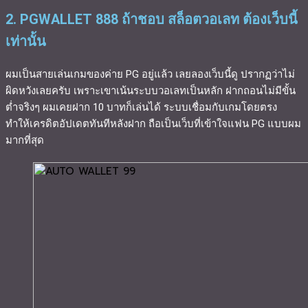
2. PGWALLET 888 ถ้าชอบ สล็อตวอเลท ต้องเว็บนี้
เท่านั้น
ผมเป็นสายเล่นเกมของค่าย PG อยู่แล้ว เลยลองเว็บนี้ดู ปรากฏว่าไม่
ผิดหวังเลยครับ เพราะเขาเน้นระบบวอเลทเป็นหลัก ฝากถอนไม่มีขั้น
ต่ำจริงๆ ผมเคยฝาก 10 บาทก็เล่นได้ ระบบเชื่อมกับเกมโดยตรง
ทำให้เครดิตอัปเดตทันทีหลังฝาก ถือเป็นเว็บที่เข้าใจแฟน PG แบบผม
มากที่สุด