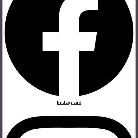
Instagram