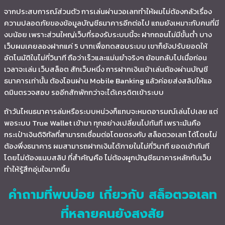
จากประสบการณ์ส่วนตัว การเล่นผ่านวอเลททำให้ผมไม่ต้องกลัวเรื่อง
ความปลอดภัยของข้อมูลบัญชีธนาคารอีกต่อไป แถมยังเหมาะกับคนที่มี
งบน้อย เพราะส่วนใหญ่เว็บที่รองรับระบบนี้จะ ฝากถอนไม่มีขั้นต่ำ บาง
เว็บผมเคยลองฝากแค่ 5 บาทเพื่อทดสอบระบบ เขาก็ยังปรับยอดให้
อัตโนมัติในไม่กี่วินาที ถือว่าเร็วและแม่นยำจริงๆ ย้อนกลับไปเมื่อก่อน
เวลาจะเล่น เว็บสล็อต สักเว็บหนึ่ง การฝากเงินเข้าเล่นต้องผ่านบัญชี
ธนาคารเท่านั้น ต้องโอนผ่าน Mobile Banking แล้วค่อยส่งสลิปให้แอ
ดมินตรวจสอบ รออีกสักพักกว่าจะได้เครดิตเข้าระบบ
ถ้าวันไหนธนาคารล่มหรือระบบหน่วงก็แทบจะหมดอารมณ์เล่นไปเลย แต่
พอระบบ True Wallet เข้ามา ทุกอย่างเปลี่ยนไปทันที เพราะมันคือ
กระเป๋าเงินดิจิทัลที่สามารถเชื่อมต่อโดยตรงกับ สล็อตวอเลท ได้โดยไม่
ต้องพึ่งธนาคาร ผมสามารถฝากเงินได้ภายในไม่กี่วินาที ยอดเข้าทันที
โดยไม่ต้องแนบสลิป ที่สำคัญคือ ไม่ต้องผูกบัญชีธนาคารหลักกับเว็บ
ทำให้รู้สึกอุ่นใจมากขึ้น
คำถามที่พบบ่อย เกี่ยวกับ สล็อตวอเลท
ที่หลายคนยังสงสัย