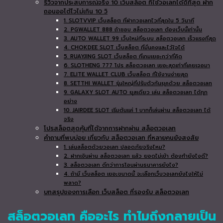
รีวิวจากประสบการณ์จริง 10 เว็บสล็อต ที่ใช้วอเลทได้ดีที่สุด ฝาก
ถอนออโต้ไวไม่เกิน 10 วิ
1. SLOTVVIP เว็บสล็อต ที่ฝากวอเลทไวที่สุดใน 5 วินาที
2. PGWALLET 888 ถ้าชอบ สล็อตวอเลท ต้องเว็บนี้เท่านั้น
3. AUTO WALLET 99 เว็บใหม่ที่ระบบ สล็อตวอเลท เร็วแรงที่สุด
4. CHOKDEE SLOT เว็บสล็อต ที่มั่นคงและไว้ใจได้
5. RUAYJING SLOT เว็บสล็อต ที่เกมเยอะกว่าที่คิด
6. SLOTHENG 777 โปร สล็อตวอเลท เยอะสุดเท่าที่เคยเจอมา
7. ELITE WALLET CLUB เว็บสล็อต ที่ใช้งานง่ายสุด
8. SETTHI WALLET รุ่นใหญ่ที่ปรับตัวทันยุคด้วย สล็อตวอเลท
9. GALAXY SLOT AUTO ยูสเดียว เล่น สล็อตวอเลท ได้ทุก
อย่าง
10. JAIRDEE SLOT เริ่มต้นแค่ 1 บาทก็เล่นผ่าน สล็อตวอเลท ได้
จริง
โปรสล็อตสุดคุ้มที่ได้จากการฝากผ่าน สล็อตวอเลท
คำถามที่พบบ่อย เกี่ยวกับ สล็อตวอเลท ที่หลายคนยังสงสัย
1. เล่นสล็อตด้วยวอเลท ปลอดภัยจริงไหม?
2. ฝากเงินผ่าน สล็อตวอเลท แล้ว ยอดไม่เข้า ต้องทำยังไงดี?
3. สล็อตวอเลท ดีกว่าการโอนผ่านธนาคารยังไง?
4. ถ้ามี เว็บสล็อต เยอะขนาดนี้ จะเลือกเว็บวอเลทยังไงให้ไม่
พลาด?
บทสรุปของการเลือก เว็บสล็อต ที่รองรับ สล็อตวอเลท
สล็อตวอเลท คืออะไร ทำไมถึงกลายเป็น