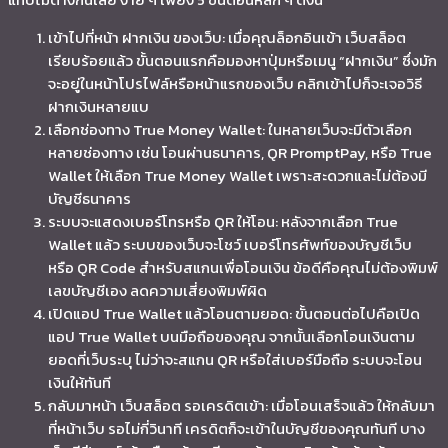
เข้าไปที่หน้า ฝากเงิน ของเว็บ: เมื่อคุณล็อกอินเข้า เว็บสล็อต
เรียบร้อยแล้ว ขั้นตอนแรกคือมองหาปุ่มหรือเมนู “ฝากเงิน” ซึ่งมัก
จะอยู่ในหน้าโปรไฟล์หรือหน้าแรกของเว็บ คลิกเข้าไปก็จะเจอวิธี
ฝากเงินหลายแบ
เลือกช่องทาง True Money Wallet: ในหลายเว็บจะมีตัวเลือก
หลายช่องทาง เช่น โอนผ่านธนาคาร, QR PromptPay, หรือ True
Wallet ให้เลือก True Money Wallet เพราะสะดวกและไม่ต้องมี
บัญชีธนาคาร
ระบบจะแสดงเบอร์โทรหรือ QR ให้โอน: หลังจากเลือก True
Wallet แล้ว ระบบของเว็บจะโชว์ เบอร์โทรศัพท์ของบัญชีเว็บ
หรือ QR Code สำหรับสแกนเพื่อโอนเงิน ข้อดีคือคุณไม่ต้องพิมพ์
เลขบัญชีเอง ลดความเสี่ยงพิมพ์ผิด
เปิดแอป True Wallet แล้วโอนตามยอด: ขั้นตอนต่อไปคือเปิด
แอป True Wallet บนมือถือของคุณ จากนั้นเลือกโอนเงินตาม
ยอดที่เว็บระบุ ไม่ว่าจะสแกน QR หรือใส่เบอร์มือถือ ระบบจะโอน
เงินให้ทันที
กลับมาหน้า เว็บสล็อต รอเครดิตเข้า: เมื่อโอนเสร็จแล้ว ให้กลับมา
ที่หน้าเว็บ รอไม่กี่วินาที เครดิตก็จะเข้าในบัญชีของคุณทันที บาง