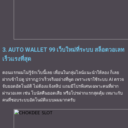
3. AUTO WALLET 99 เว็บใหม่ที่ระบบ สล็อตวอเลท
เร็วแรงที่สุด
ตอนแรกผมไม่รู้จักเว็บนี้เลย เพื่อนในกลุ่มไลน์แนะนำให้ลอง ก็เลย
ฝากเข้าไปดู ปรากฏว่าเร็วจริงอย่างที่พูด เพราะเขาใช้ระบบ AI ตรวจ
จับยอดอัตโนมัติ ไม่ต้องแจ้งสลิป แถมมีโปรพิเศษเฉพาะคนที่ฝาก
ผ่านวอเลท เช่น โบนัสคืนยอดเสีย หรือโปรฝากแรกสุดคุ้ม เหมาะกับ
คนที่ชอบระบบอัตโนมัติแบบผมมากครับ