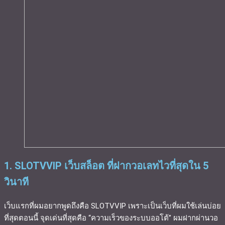
1. SLOTVVIP เว็บสล็อต ที่ฝากวอเลทไวที่สุดใน 5
วินาที
เว็บแรกที่ผมอยากพูดถึงคือ SLOTVVIP เพราะเป็นเว็บที่ผมใช้เล่นบ่อย
ที่สุดตอนนี้ จุดเด่นที่สุดคือ “ความเร็วของระบบออโต้” ผมฝากผ่านวอ