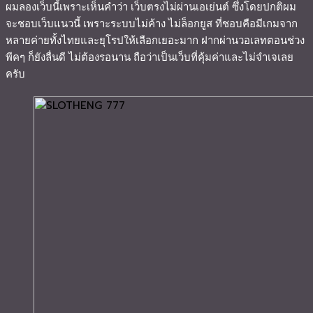
ผมลองเว็บนี้เพราะเห็นคำว่า เว็บตรงไม่ผ่านเอเย่นต์ ซึ่งโดยปกติผม
จะชอบเว็บแนวนี้ เพราะระบบไม่ค้าง ไม่ล็อกยูส ที่ชอบคือมีเกมจาก
หลายค่ายทั้งไทยและยุโรปให้เลือกเยอะมาก ฝากผ่านวอเลทตอนช่วง
พีคๆ ก็ยังลื่นดี ไม่ต้องรอนาน ถือว่าเป็นเว็บที่คุ้มค่าและไม่จำเจเลย
ครับ