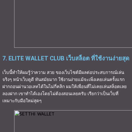
7. ELITE WALLET CLUB เว็บสล็อต ที่ใช้งานง่ายสุด
เว็บนี้ทำให้ผมรู้ว่าความ สวย ของเว็บไซต์มีผลต่อประสบการณ์เล่น
จริงๆ หน้าเว็บดูดี ทันสมัยมาก ใช้งานง่ายแม้จะเพิ่งเคยเล่นครั้งแรก
ฝากถอนผ่านวอเลทได้ในไม่กี่คลิก ผมให้เพื่อนที่ไม่เคยเล่นสล็อตเลย
ลองฝาก เขาทำได้เองโดยไม่ต้องสอนเลยครับ เรียกว่าเป็นเว็บที่
เหมาะกับมือใหม่สุดๆ