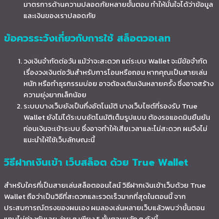
มาตรการด้านความปลอดภัยหลายขั้นตอน ทำให้มั่นใจได้ว่าข้อมูล
และเงินของเราปลอดภัย
ข้อควรระวังเกี่ยวกับการใช้ สล็อตวอเลท
วงเงินจำกัดต่อวัน แม้ว่าจะสะดวก แต่ระบบ Wallet จะมีข้อจำกัด
เรื่องวงเงินต่อวันสำหรับการโอนหรือถอน หากคุณเป็นสายเล่น
หนัก หรือทำธุรกรรมบ่อย อาจต้องเติมเงินหลายครั้ง ซึ่งอาจสร้าง
ความยุ่งยากเล็กน้อย
ระบบบางเว็บยังเป็นกึ่งอัตโนมัติ บางเว็บไซต์ที่รองรับ True
Wallet ยังไม่ได้ระบบอัตโนมัติเต็มรูปแบบ ต้องรอแอดมินยืนยัน
ก่อนเงินจะเข้าระบบ ซึ่งอาจทำให้เสียเวลาและไม่สะดวก ผมจึงไม่
แนะนำให้ใช้เว็บลักษณะนี้
วิธีฝากเงินเข้า เว็บสล็อต ด้วย True Wallet
สำหรับใครที่เป็นสายเล่นสล็อตออนไลน์ วิธีฝากเงินเข้าเว็บด้วย True
Wallet ถือว่าเป็นวิธีที่สะดวกและรวดเร็วมากที่สุดในตอนนี้ จาก
ประสบการณ์ตรงของผมเอง ผมลองเล่นหลายเว็บแล้วพบว่าขั้นตอน
แทบไม่ต่างกันเลย ง่าย ๆ เพียง 5 ขั้นตอนหลัก ๆ ดังนี้