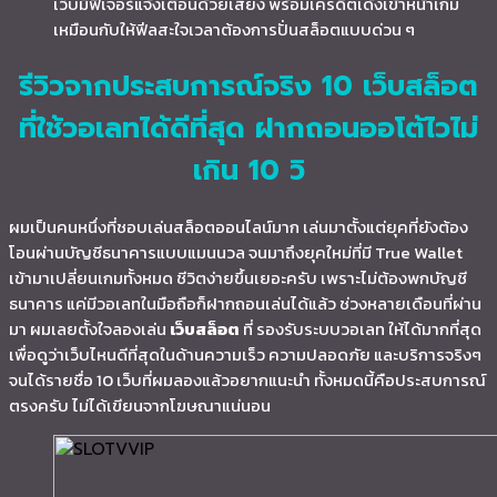
เว็บมีฟีเจอร์แจ้งเตือนด้วยเสียง พร้อมเครดิตเด้งเข้าหน้าเกม
เหมือนกับให้ฟีลสะใจเวลาต้องการปั่นสล็อตแบบด่วน ๆ
รีวิวจากประสบการณ์จริง 10 เว็บสล็อต
ที่ใช้วอเลทได้ดีที่สุด ฝากถอนออโต้ไวไม่
เกิน 10 วิ
ผมเป็นคนหนึ่งที่ชอบเล่นสล็อตออนไลน์มาก เล่นมาตั้งแต่ยุคที่ยังต้อง
โอนผ่านบัญชีธนาคารแบบแมนนวล จนมาถึงยุคใหม่ที่มี True Wallet
เข้ามาเปลี่ยนเกมทั้งหมด ชีวิตง่ายขึ้นเยอะครับ เพราะไม่ต้องพกบัญชี
ธนาคาร แค่มีวอเลทในมือถือก็ฝากถอนเล่นได้แล้ว ช่วงหลายเดือนที่ผ่าน
มา ผมเลยตั้งใจลองเล่น
เว็บสล็อต
ที่ รองรับระบบวอเลท ให้ได้มากที่สุด
เพื่อดูว่าเว็บไหนดีที่สุดในด้านความเร็ว ความปลอดภัย และบริการจริงๆ
จนได้รายชื่อ 10 เว็บที่ผมลองแล้วอยากแนะนำ ทั้งหมดนี้คือประสบการณ์
ตรงครับ ไม่ได้เขียนจากโฆษณาแน่นอน