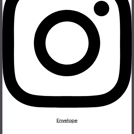
Envelope