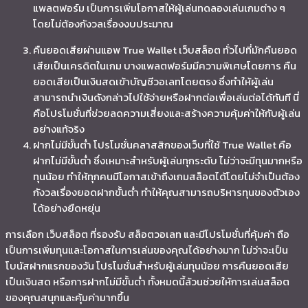
แพลตฟอร์ม เป็นการเพิ่มโอกาสให้ผู้เล่นทดลองเล่นเกมต่าง ๆ
โดยไม่ต้องกังวลเรื่องงบประมาณ
คืนยอดเสียผ่านแอพ True Wallet เว็บสล็อต ทั่วไปที่มักคืนยอด
เสียเป็นเครดิตในเกม บางแพลตฟอร์มมีความพิเศษโดยการ คืน
ยอดเสียเป็นเงินสดเข้าบัญชีวอเลทโดยตรง ซึ่งทำให้ผู้เล่น
สามารถนำเงินดังกล่าวไปใช้จ่ายหรือฝากต่อเพื่อเล่นต่อได้ทันที นี่
คือโปรโมชั่นที่ช่วยลดความเสี่ยงและสร้างความคุ้มค่าให้กับผู้เล่น
อย่างแท้จริง
ฝากไม่มีขั้นต่ำ โปรโมชั่นคลาสสิกของเว็บที่ใช้ True Wallet คือ
ฝากไม่มีขั้นต่ำ ซึ่งเหมาะสำหรับผู้เล่นทุกระดับ ไม่ว่าจะมีทุนมากหรือ
ทุนน้อย ทำให้ทุกคนมีโอกาสเข้าถึงเกมสล็อตได้โดยไม่จำเป็นต้อง
กังวลเรื่องยอดฝากขั้นต่ำ ทำให้คุณสามารถบริหารทุนของตัวเอง
ได้อย่างยืดหยุ่น
การเลือก เว็บสล็อต ที่รองรับ สล็อตวอเลท และมีโปรโมชั่นที่คุ้มค่า ถือ
เป็นการเพิ่มทุนและโอกาสในการเล่นของคุณได้อย่างมาก ไม่ว่าจะเป็น
โบนัสฝากแรกของวัน โปรโมชั่นสำหรับผู้เล่นทุนน้อย การคืนยอดเสีย
เป็นเงินสด หรือการฝากไม่มีขั้นต่ำ ทั้งหมดนี้ล้วนช่วยให้การเล่นสล็อต
ของคุณสนุกและคุ้มค่ามากขึ้น