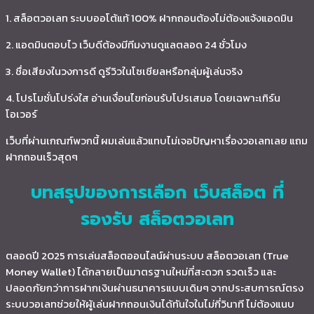
1. สล็อตวอเลท ระบบออโต้แท้ 100% ฝากถอนต้องไม่ต้องแจ้งแอดมิน
2. แอดมินตอบไว เว็บดีต้องมีทีมงานดูแลตลอด 24 ชั่วโมง
3. ชื่อเสียงในวงการดี ดูรีวิวในโซเชียลหรือกลุ่มผู้เล่นจริง
4. โปรโมชั่นโปร่งใส อ่านเงื่อนไขก่อนรับโปรเสมอ โดยเฉพาะเทิร์น
โอเวอร์
เว็บที่ผ่านเกณฑ์พวกนี้ ผมเล่นแล้วแทบไม่เจอปัญหาเรื่องวอเลทเลย แถม
ฝากถอนเร็วสุดๆ
บทสรุปของการเลือก เว็บสล็อต ที่
รองรับ สล็อตวอเลท
ตลอดปี 2025 การเล่นสล็อตออนไลน์ผ่านระบบ สล็อตวอเลท (True
Money Wallet) ได้กลายเป็นมาตรฐานใหม่ที่สะดวก รวดเร็ว และ
ปลอดภัยกว่าการฝากเงินผ่านธนาคารแบบเดิมๆ จากประสบการณ์ตรง
ระบบวอเลทช่วยให้ผู้เล่นฝากถอนเงินได้ทันใจในไม่กี่วินาที ไม่ต้องแนบ