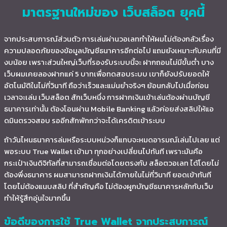
มาตรฐานใหม่ของ เว็บสล็อต ยุคนี้​
จากประสบการณ์ส่วนตัว การเล่นผ่านวอเลททำให้ผมไม่ต้องกลัวเรื่อง
ความปลอดภัยของข้อมูลบัญชีธนาคารอีกต่อไป แถมยังเหมาะกับคนที่มี
งบน้อย เพราะส่วนใหญ่เว็บที่รองรับระบบนี้จะ ฝากถอนไม่มีขั้นต่ำ บาง
เว็บผมเคยลองฝากแค่ 5 บาทเพื่อทดสอบระบบ เขาก็ยังปรับยอดให้
อัตโนมัติในไม่กี่วินาที ถือว่าเร็วและแม่นยำจริงๆ ย้อนกลับไปเมื่อก่อน
เวลาจะเล่น เว็บสล็อต สักเว็บหนึ่ง การฝากเงินเข้าเล่นต้องผ่านบัญชี
ธนาคารเท่านั้น ต้องโอนผ่าน Mobile Banking แล้วค่อยส่งสลิปให้แอ
ดมินตรวจสอบ รออีกสักพักกว่าจะได้เครดิตเข้าระบบ
ถ้าวันไหนธนาคารล่มหรือระบบหน่วงก็แทบจะหมดอารมณ์เล่นไปเลย แต่
พอระบบ True Wallet เข้ามา ทุกอย่างเปลี่ยนไปทันที เพราะมันคือ
กระเป๋าเงินดิจิทัลที่สามารถเชื่อมต่อโดยตรงกับ สล็อตวอเลท ได้โดยไม่
ต้องพึ่งธนาคาร ผมสามารถฝากเงินได้ภายในไม่กี่วินาที ยอดเข้าทันที
โดยไม่ต้องแนบสลิป ที่สำคัญคือ ไม่ต้องผูกบัญชีธนาคารหลักกับเว็บ
ทำให้รู้สึกอุ่นใจมากขึ้น
ข้อดีของการใช้ True Wallet จากประสบการณ์