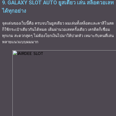
9. GALAXY SLOT AUTO ยูสเดียว เล่น สล็อตวอเลท
ได้ทุกอย่าง
จุดเด่นของเว็บนี้คือ ครบจบในยูสเดียว ผมเล่นทั้งสล็อตและคาสิโนสด
ก็ใช้กระเป๋าเดียวกันได้หมด เติมผ่านวอเลทครั้งเดียว เครดิตก็เชื่อม
ทุกเกม สะดวกสุดๆ ไม่ต้องโยกเงินไปมาให้ปวดหัว เหมาะกับคนที่เล่น
หลายแนวแบบผมมาก