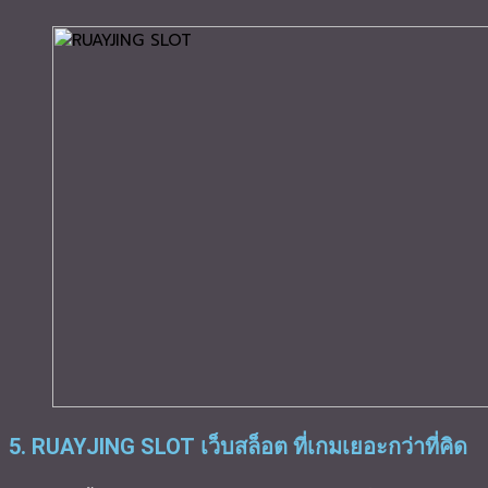
5. RUAYJING SLOT เว็บสล็อต ที่เกมเยอะกว่าที่คิด