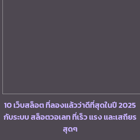
10 เว็บสล็อต ที่ลองแล้วว่าดีที่สุดในปี 2025
กับระบบ สล็อตวอเลท ที่เร็ว แรง และเสถียร
สุดๆ