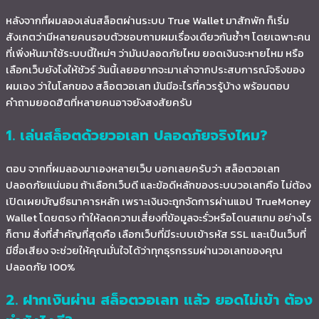
หลังจากที่ผมลองเล่นสล็อตผ่านระบบ True Wallet มาสักพัก ก็เริ่ม
สังเกตว่ามีหลายคนรอบตัวชอบถามผมเรื่องเดียวกันซ้ำๆ โดยเฉพาะคน
ที่เพิ่งหันมาใช้ระบบนี้ใหม่ๆ ว่ามันปลอดภัยไหม ยอดเงินจะหายไหม หรือ
เลือกเว็บยังไงให้ชัวร์ วันนี้เลยอยากจะมาเล่าจากประสบการณ์จริงของ
ผมเอง ว่าในโลกของ สล็อตวอเลท มันมีอะไรที่ควรรู้บ้าง พร้อมตอบ
คำถามยอดฮิตที่หลายคนอาจยังสงสัยครับ
1. เล่นสล็อตด้วยวอเลท ปลอดภัยจริงไหม?
ตอบ จากที่ผมลองมาเองหลายเว็บ บอกเลยครับว่า สล็อตวอเลท
ปลอดภัยแน่นอน ถ้าเลือกเว็บดี และข้อดีหลักของระบบวอเลทคือ ไม่ต้อง
เปิดเผยบัญชีธนาคารหลัก เพราะเงินจะถูกจัดการผ่านแอป TrueMoney
Wallet โดยตรง ทำให้ลดความเสี่ยงที่ข้อมูลจะรั่วหรือโดนสแกม อย่างไร
ก็ตาม สิ่งที่สำคัญที่สุดคือ เลือกเว็บที่มีระบบเข้ารหัส SSL และเป็นเว็บที่
มีชื่อเสียง จะช่วยให้คุณมั่นใจได้ว่าทุกธุรกรรมผ่านวอเลทของคุณ
ปลอดภัย 100%
2. ฝากเงินผ่าน สล็อตวอเลท แล้ว ยอดไม่เข้า ต้อง