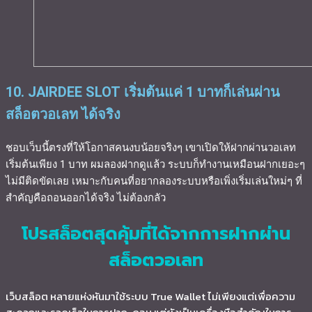
10. JAIRDEE SLOT เริ่มต้นแค่ 1 บาทก็เล่นผ่าน
สล็อตวอเลท ได้จริง
ชอบเว็บนี้ตรงที่ให้โอกาสคนงบน้อยจริงๆ เขาเปิดให้ฝากผ่านวอเลท
เริ่มต้นเพียง 1 บาท ผมลองฝากดูแล้ว ระบบก็ทำงานเหมือนฝากเยอะๆ
ไม่มีติดขัดเลย เหมาะกับคนที่อยากลองระบบหรือเพิ่งเริ่มเล่นใหม่ๆ ที่
สำคัญคือถอนออกได้จริง ไม่ต้องกลัว
โปรสล็อตสุดคุ้มที่ได้จากการฝากผ่าน
สล็อตวอเลท
เว็บสล็อต หลายแห่งหันมาใช้ระบบ True Wallet ไม่เพียงแต่เพื่อความ