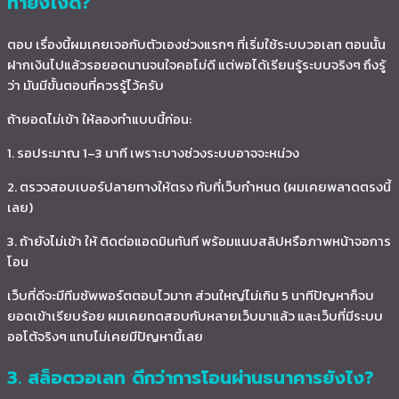
ทำยังไงดี?
ตอบ เรื่องนี้ผมเคยเจอกับตัวเองช่วงแรกๆ ที่เริ่มใช้ระบบวอเลท ตอนนั้น
ฝากเงินไปแล้วรอยอดนานจนใจคอไม่ดี แต่พอได้เรียนรู้ระบบจริงๆ ถึงรู้
ว่า มันมีขั้นตอนที่ควรรู้ไว้ครับ
ถ้ายอดไม่เข้า ให้ลองทำแบบนี้ก่อน:
1. รอประมาณ 1–3 นาที เพราะบางช่วงระบบอาจจะหน่วง
2. ตรวจสอบเบอร์ปลายทางให้ตรง กับที่เว็บกำหนด (ผมเคยพลาดตรงนี้
เลย)
3. ถ้ายังไม่เข้า ให้ ติดต่อแอดมินทันที พร้อมแนบสลิปหรือภาพหน้าจอการ
โอน
เว็บที่ดีจะมีทีมซัพพอร์ตตอบไวมาก ส่วนใหญ่ไม่เกิน 5 นาทีปัญหาก็จบ
ยอดเข้าเรียบร้อย ผมเคยทดสอบกับหลายเว็บมาแล้ว และเว็บที่มีระบบ
ออโต้จริงๆ แทบไม่เคยมีปัญหานี้เลย
3. สล็อตวอเลท ดีกว่าการโอนผ่านธนาคารยังไง?