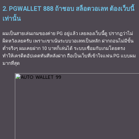
2. PGWALLET 888 ถ้าชอบ สล็อตวอเลท ต้องเว็บนี้
เท่านั้น
ผมเป็นสายเล่นเกมของค่าย PG อยู่แล้ว เลยลองเว็บนี้ดู ปรากฏว่าไม่
ผิดหวังเลยครับ เพราะเขาเน้นระบบวอเลทเป็นหลัก ฝากถอนไม่มีขั้น
ต่ำจริงๆ ผมเคยฝาก 10 บาทก็เล่นได้ ระบบเชื่อมกับเกมโดยตรง
ทำให้เครดิตอัปเดตทันทีหลังฝาก ถือเป็นเว็บที่เข้าใจแฟน PG แบบผม
มากที่สุด