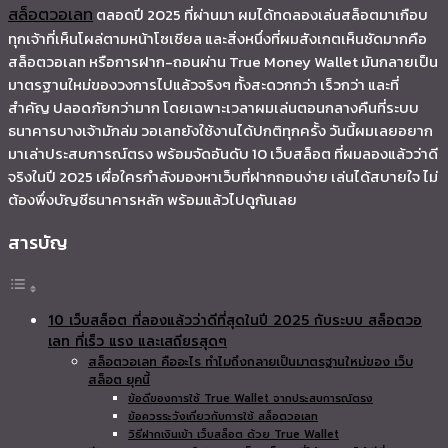
สล็อตวอเลท
ตลอดปี 2025 ที่ผ่านมา ผมได้ทดลองเล่นสล็อตมาเกือบ
ทุกเจ้าที่เห็นโผล่ตามหน้าโซเชียล และสิ่งหนึ่งที่ผมสังเกตเห็นชัดมากคือ
สล็อตวอเลท หรือการฝาก-ถอนผ่าน True Money Wallet มันกลายเป็น
มาตรฐานใหม่ของวงการไปแล้วจริงๆ ทั้งสะดวกกว่า เร็วกว่า และที่
สำคัญ ปลอดภัยกว่ามาก โดยเฉพาะเวลาผมเล่นตอนกลางคืนที่ระบบ
ธนาคารบางเจ้ามักล่ม วอเลทยังใช้งานได้ปกติทุกครั้ง วันนี้ผมเลยอยาก
มาเล่าประสบการณ์ตรง พร้อมจัดอันดับ 10 เว็บสล็อต ที่ผมลองแล้วว่าดี
จริงในปี 2025 เผื่อใครกำลังมองหาเว็บที่ฝากถอนง่าย เล่นได้สบายใจ ไม่
ต้องพึ่งบัญชีธนาคารหลัก พร้อมแล้วไปดูกันเลย
สารบัญ
10 เว็บสล็อต ที่ลองแล้วว่าดีที่สุดในปี 2025 กับระบบ สล็อตวอ
เลท ที่เร็ว แรง และเสถียรสุดๆ
สล็อตวอเลท คืออะไร ทำไมถึงกลายเป็นมาตรฐานใหม่ของ เว็บ
สล็อต ยุคนี้​
ข้อดีของการใช้ True Wallet จากประสบการณ์ตรง
ข้อควรระวังเกี่ยวกับการใช้ สล็อตวอเลท
วิธีฝากเงินเข้า เว็บสล็อต ด้วย True Wallet