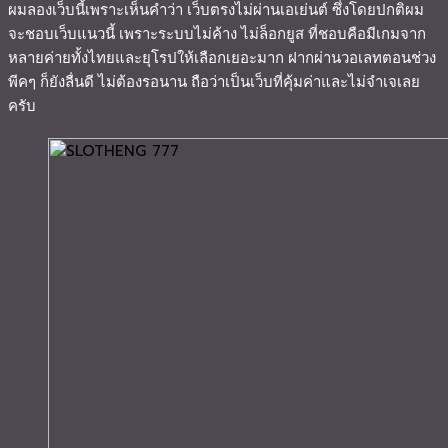
ผมลองเว็บนี้เพราะเห็นคำว่า เว็บตรงไม่ผ่านเอเย่นต์ ซึ่งโดยปกติผม
จะชอบเว็บแนวนี้ เพราะระบบไม่ค้าง ไม่ล็อกยูส ที่ชอบคือมีเกมจาก
หลายค่ายทั้งไทยและยุโรปให้เลือกเยอะมาก ฝากผ่านวอเลทตอนช่วง
พีคๆ ก็ยังลื่นดี ไม่ต้องรอนาน ถือว่าเป็นเว็บที่คุ้มค่าและไม่จำเจเลย
ครับ