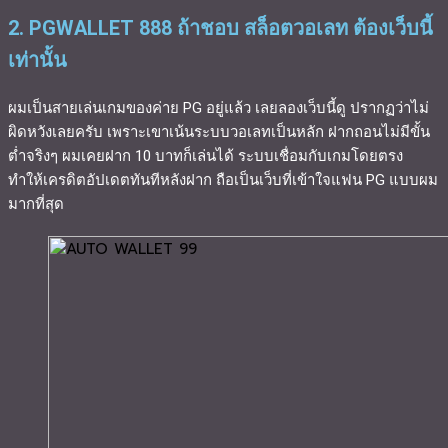
2. PGWALLET 888 ถ้าชอบ สล็อตวอเลท ต้องเว็บนี้
เท่านั้น
ผมเป็นสายเล่นเกมของค่าย PG อยู่แล้ว เลยลองเว็บนี้ดู ปรากฏว่าไม่
ผิดหวังเลยครับ เพราะเขาเน้นระบบวอเลทเป็นหลัก ฝากถอนไม่มีขั้น
ต่ำจริงๆ ผมเคยฝาก 10 บาทก็เล่นได้ ระบบเชื่อมกับเกมโดยตรง
ทำให้เครดิตอัปเดตทันทีหลังฝาก ถือเป็นเว็บที่เข้าใจแฟน PG แบบผม
มากที่สุด