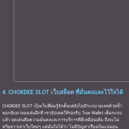
4. CHOKDEE SLOT เว็บสล็อต ที่มั่นคงและไว้ใจได้
CHOKDEE SLOT เป็นเว็บที่ผมรู้จักตั้งแต่ยังไม่มีระบบวอเลทด้วยซ้ำ
พอกลับมาลองเล่นอีกที เขาอัปเดตให้รองรับ True Wallet เต็มระบบ
แล้ว จุดเด่นคือความมั่นคงและการบริการที่ดีเหมือนเดิม ถึงจะไม่
หวือหวาเท่าเว็บใหม่ๆ แต่มั่นใจได้ว่า ไม่มีปัญหาเรื่องเงินแน่นอน