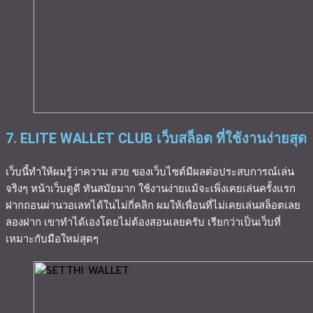
7. ELITE WALLET CLUB เว็บสล็อต ที่ใช้งานง่ายสุด
เว็บนี้ทำให้ผมรู้ว่าความ สวย ของเว็บไซต์มีผลต่อประสบการณ์เล่น
จริงๆ หน้าเว็บดูดี ทันสมัยมาก ใช้งานง่ายแม้จะเพิ่งเคยเล่นครั้งแรก
ฝากถอนผ่านวอเลทได้ในไม่กี่คลิก ผมให้เพื่อนที่ไม่เคยเล่นสล็อตเลย
ลองฝาก เขาทำได้เองโดยไม่ต้องสอนเลยครับ เรียกว่าเป็นเว็บที่
เหมาะกับมือใหม่สุดๆ