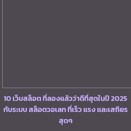
10 เว็บสล็อต ที่ลองแล้วว่าดีที่สุดในปี 2025
กับระบบ สล็อตวอเลท ที่เร็ว แรง และเสถียร
สุดๆ