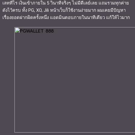
เลททีไร เงินเข้าภายใน 5 วินาทีจริงๆ ไม่มีดีเลย์เลย แถมรวมทุกค่าย
ดังไว้ครบ ทั้ง PG, XO, Jili หน้าเว็บก็ใช้งานง่ายมาก ผมเคยมีปัญหา
เรื่องยอดฝากผิดครั้งหนึ่ง แอดมินตอบภายในนาทีเดียว แก้ให้ไวมาก