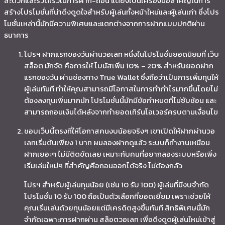
สะดวกและรวดเร็วในการฝาก-ถอน แต่ยังเป็นเครื่องมือสำคัญในการ
สร้างโปรโมชั่นที่น่าดึงดูดใจสำหรับผู้เล่นทั้งหน้าใหม่และผู้เล่นเก่า ซึ่งโปร
โมชั่นเหล่านี้มักมีความพิเศษและแตกต่างจากการฝากแบบปกติผ่าน
ธนาคาร
โปรฯ ฝากแรกของวันผ่านวอเลท หนึ่งในโปรโมชั่นยอดนิยมที่ เว็บ
สล็อต มักจัด คือการให้ โบนัสเพิ่ม 10% – 20% สำหรับยอดฝาก
แรกของวัน ผ่านช่องทาง True Wallet ซึ่งถือว่าเป็นการเพิ่มทุนให้
ผู้เล่นทันที ทำให้คุณสามารถมีโอกาสในการทำกำไรมากขึ้นโดยไม่
ต้องลงทุนเพิ่มมากนัก โปรโมชั่นนี้มักมีข้อกำหนดที่ไม่ซับซ้อน และ
สามารถถอนเงินได้หลังจากทำยอดเทิร์นโอเวอร์ครบตามเงื่อนไข
ชอบเว็บนี้ตรงที่ให้โอกาสคนงบน้อยจริงๆ เขาเปิดให้ฝากผ่านวอ
เลทเริ่มต้นเพียง 1 บาท ผมลองฝากดูแล้ว ระบบก็ทำงานเหมือน
ฝากเยอะๆ ไม่มีติดขัดเลย เหมาะกับคนที่อยากลองระบบหรือเพิ่ง
เริ่มเล่นใหม่ๆ ที่สำคัญคือถอนออกได้จริง ไม่ต้องกลัว
โปรฯ สำหรับผู้เล่นทุนน้อย (เช่น 10 รับ 100) ผู้เล่นที่มีงบจำกัด
โปรโมชั่น 10 รับ 100 ถือเป็นตัวเลือกที่ยอดเยี่ยม เพราะช่วยให้
คุณเริ่มเล่นด้วยทุนน้อยแต่มีเครดิตสูงขึ้นทันที สิทธิพิเศษนี้มัก
จำกัดเฉพาะการฝากผ่าน สล็อตวอเลท เพื่อดึงดูดผู้เล่นใหม่เข้าสู่