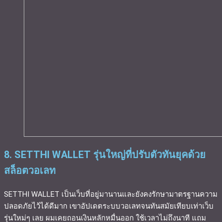
8. SETTHI WALLET รุ่นใหญ่ที่ปรับตัวทันยุคด้วย
สล็อตวอเลท
SETTHI WALLET เป็นเว็บที่อยู่มานานและยังคงรักษามาตรฐานความ
ปลอดภัยไว้ได้ดีมาก เขาอัปเดตระบบวอเลทจนทันสมัยเทียบเท่าเว็บ
รุ่นใหม่ๆ เลย ผมเคยถอนเงินหลักหมื่นออก ใช้เวลาไม่ถึงนาที แถม