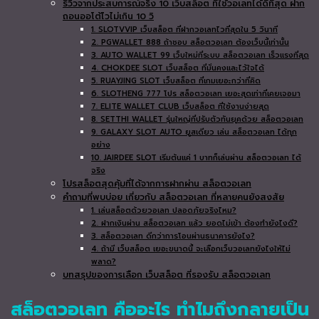
รีวิวจากประสบการณ์จริง 10 เว็บสล็อต ที่ใช้วอเลทได้ดีที่สุด ฝาก
ถอนออโต้ไวไม่เกิน 10 วิ
1. SLOTVVIP เว็บสล็อต ที่ฝากวอเลทไวที่สุดใน 5 วินาที
2. PGWALLET 888 ถ้าชอบ สล็อตวอเลท ต้องเว็บนี้เท่านั้น
3. AUTO WALLET 99 เว็บใหม่ที่ระบบ สล็อตวอเลท เร็วแรงที่สุด
4. CHOKDEE SLOT เว็บสล็อต ที่มั่นคงและไว้ใจได้
5. RUAYJING SLOT เว็บสล็อต ที่เกมเยอะกว่าที่คิด
6. SLOTHENG 777 โปร สล็อตวอเลท เยอะสุดเท่าที่เคยเจอมา
7. ELITE WALLET CLUB เว็บสล็อต ที่ใช้งานง่ายสุด
8. SETTHI WALLET รุ่นใหญ่ที่ปรับตัวทันยุคด้วย สล็อตวอเลท
9. GALAXY SLOT AUTO ยูสเดียว เล่น สล็อตวอเลท ได้ทุก
อย่าง
10. JAIRDEE SLOT เริ่มต้นแค่ 1 บาทก็เล่นผ่าน สล็อตวอเลท ได้
จริง
โปรสล็อตสุดคุ้มที่ได้จากการฝากผ่าน สล็อตวอเลท
คำถามที่พบบ่อย เกี่ยวกับ สล็อตวอเลท ที่หลายคนยังสงสัย
1. เล่นสล็อตด้วยวอเลท ปลอดภัยจริงไหม?
2. ฝากเงินผ่าน สล็อตวอเลท แล้ว ยอดไม่เข้า ต้องทำยังไงดี?
3. สล็อตวอเลท ดีกว่าการโอนผ่านธนาคารยังไง?
4. ถ้ามี เว็บสล็อต เยอะขนาดนี้ จะเลือกเว็บวอเลทยังไงให้ไม่
พลาด?
บทสรุปของการเลือก เว็บสล็อต ที่รองรับ สล็อตวอเลท
สล็อตวอเลท คืออะไร ทำไมถึงกลายเป็น