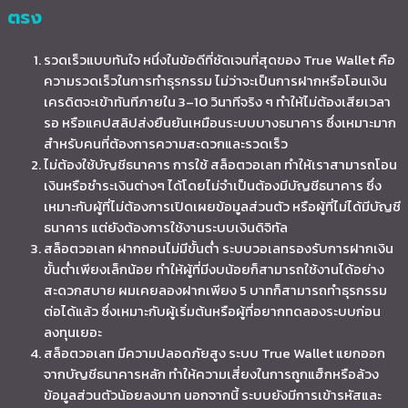
ตรง
รวดเร็วแบบทันใจ หนึ่งในข้อดีที่ชัดเจนที่สุดของ True Wallet คือ
ความรวดเร็วในการทำธุรกรรม ไม่ว่าจะเป็นการฝากหรือโอนเงิน
เครดิตจะเข้าทันทีภายใน 3–10 วินาทีจริง ๆ ทำให้ไม่ต้องเสียเวลา
รอ หรือแคปสลิปส่งยืนยันเหมือนระบบบางธนาคาร ซึ่งเหมาะมาก
สำหรับคนที่ต้องการความสะดวกและรวดเร็ว
ไม่ต้องใช้บัญชีธนาคาร การใช้ สล็อตวอเลท ทำให้เราสามารถโอน
เงินหรือชำระเงินต่างๆ ได้โดยไม่จำเป็นต้องมีบัญชีธนาคาร ซึ่ง
เหมาะกับผู้ที่ไม่ต้องการเปิดเผยข้อมูลส่วนตัว หรือผู้ที่ไม่ได้มีบัญชี
ธนาคาร แต่ยังต้องการใช้งานระบบเงินดิจิทัล
สล็อตวอเลท ฝากถอนไม่มีขั้นต่ำ ระบบวอเลทรองรับการฝากเงิน
ขั้นต่ำเพียงเล็กน้อย ทำให้ผู้ที่มีงบน้อยก็สามารถใช้งานได้อย่าง
สะดวกสบาย ผมเคยลองฝากเพียง 5 บาทก็สามารถทำธุรกรรม
ต่อได้แล้ว ซึ่งเหมาะกับผู้เริ่มต้นหรือผู้ที่อยากทดลองระบบก่อน
ลงทุนเยอะ
สล็อตวอเลท มีความปลอดภัยสูง ระบบ True Wallet แยกออก
จากบัญชีธนาคารหลัก ทำให้ความเสี่ยงในการถูกแฮ็กหรือล้วง
ข้อมูลส่วนตัวน้อยลงมาก นอกจากนี้ ระบบยังมีการเข้ารหัสและ