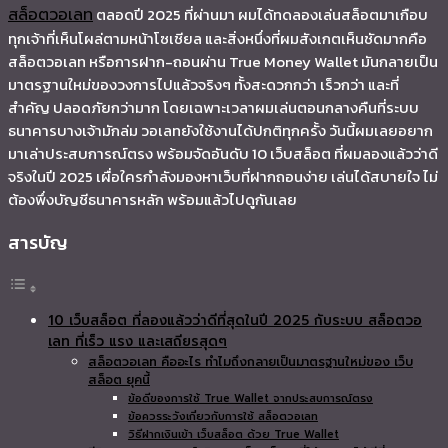
สล็อตวอเลท
ตลอดปี 2025 ที่ผ่านมา ผมได้ทดลองเล่นสล็อตมาเกือบ
ทุกเจ้าที่เห็นโผล่ตามหน้าโซเชียล และสิ่งหนึ่งที่ผมสังเกตเห็นชัดมากคือ
สล็อตวอเลท หรือการฝาก-ถอนผ่าน True Money Wallet มันกลายเป็น
มาตรฐานใหม่ของวงการไปแล้วจริงๆ ทั้งสะดวกกว่า เร็วกว่า และที่
สำคัญ ปลอดภัยกว่ามาก โดยเฉพาะเวลาผมเล่นตอนกลางคืนที่ระบบ
ธนาคารบางเจ้ามักล่ม วอเลทยังใช้งานได้ปกติทุกครั้ง วันนี้ผมเลยอยาก
มาเล่าประสบการณ์ตรง พร้อมจัดอันดับ 10 เว็บสล็อต ที่ผมลองแล้วว่าดี
จริงในปี 2025 เผื่อใครกำลังมองหาเว็บที่ฝากถอนง่าย เล่นได้สบายใจ ไม่
ต้องพึ่งบัญชีธนาคารหลัก พร้อมแล้วไปดูกันเลย
สารบัญ
10 เว็บสล็อต ที่ลองแล้วว่าดีที่สุดในปี 2025 กับระบบ สล็อตวอ
เลท ที่เร็ว แรง และเสถียรสุดๆ
สล็อตวอเลท คืออะไร ทำไมถึงกลายเป็นมาตรฐานใหม่ของ เว็บ
สล็อต ยุคนี้​
ข้อดีของการใช้ True Wallet จากประสบการณ์ตรง
ข้อควรระวังเกี่ยวกับการใช้ สล็อตวอเลท
วิธีฝากเงินเข้า เว็บสล็อต ด้วย True Wallet