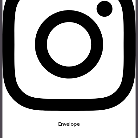
Envelope