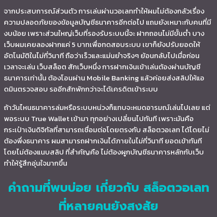
จากประสบการณ์ส่วนตัว การเล่นผ่านวอเลททำให้ผมไม่ต้องกลัวเรื่อง
ความปลอดภัยของข้อมูลบัญชีธนาคารอีกต่อไป แถมยังเหมาะกับคนที่มี
งบน้อย เพราะส่วนใหญ่เว็บที่รองรับระบบนี้จะ ฝากถอนไม่มีขั้นต่ำ บาง
เว็บผมเคยลองฝากแค่ 5 บาทเพื่อทดสอบระบบ เขาก็ยังปรับยอดให้
อัตโนมัติในไม่กี่วินาที ถือว่าเร็วและแม่นยำจริงๆ ย้อนกลับไปเมื่อก่อน
เวลาจะเล่น เว็บสล็อต สักเว็บหนึ่ง การฝากเงินเข้าเล่นต้องผ่านบัญชี
ธนาคารเท่านั้น ต้องโอนผ่าน Mobile Banking แล้วค่อยส่งสลิปให้แอ
ดมินตรวจสอบ รออีกสักพักกว่าจะได้เครดิตเข้าระบบ
ถ้าวันไหนธนาคารล่มหรือระบบหน่วงก็แทบจะหมดอารมณ์เล่นไปเลย แต่
พอระบบ True Wallet เข้ามา ทุกอย่างเปลี่ยนไปทันที เพราะมันคือ
กระเป๋าเงินดิจิทัลที่สามารถเชื่อมต่อโดยตรงกับ สล็อตวอเลท ได้โดยไม่
ต้องพึ่งธนาคาร ผมสามารถฝากเงินได้ภายในไม่กี่วินาที ยอดเข้าทันที
โดยไม่ต้องแนบสลิป ที่สำคัญคือ ไม่ต้องผูกบัญชีธนาคารหลักกับเว็บ
ทำให้รู้สึกอุ่นใจมากขึ้น
คำถามที่พบบ่อย เกี่ยวกับ สล็อตวอเลท
ที่หลายคนยังสงสัย