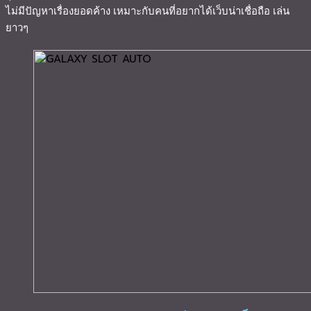
ไม่มีปัญหาเรื่องยอดค้าง เหมาะกับคนที่อยากได้เว็บน่าเชื่อถือ เล่น
ยาวๆ