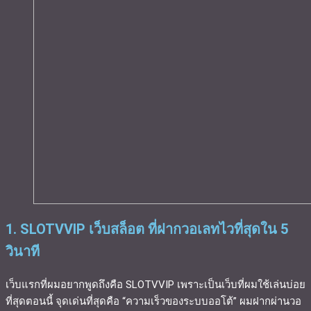
1. SLOTVVIP เว็บสล็อต ที่ฝากวอเลทไวที่สุดใน 5
วินาที
เว็บแรกที่ผมอยากพูดถึงคือ SLOTVVIP เพราะเป็นเว็บที่ผมใช้เล่นบ่อย
ที่สุดตอนนี้ จุดเด่นที่สุดคือ “ความเร็วของระบบออโต้” ผมฝากผ่านวอ