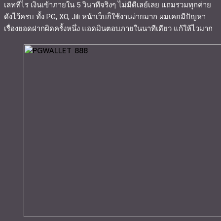
เลททีไร เงินเข้าภายใน 5 วินาทีจริงๆ ไม่มีดีเลย์เลย แถมรวมทุกค่าย
ดังไว้ครบ ทั้ง PG, XO, Jili หน้าเว็บก็ใช้งานง่ายมาก ผมเคยมีปัญหา
เรื่องยอดฝากผิดครั้งหนึ่ง แอดมินตอบภายในนาทีเดียว แก้ให้ไวมาก