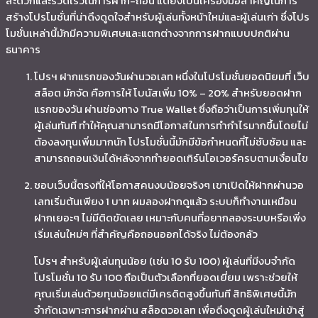
สะดวกและรวดเร็วในการฝาก-ถอน แต่ยังเป็นเครื่องมือสำคัญในการ
สร้างโปรโมชั่นที่น่าดึงดูดใจสำหรับผู้เล่นทั้งหน้าใหม่และผู้เล่นเก่า ซึ่งโปร
โมชั่นเหล่านี้มักมีความพิเศษและแตกต่างจากการฝากแบบปกติผ่าน
ธนาคาร
โปรฯ ฝากแรกของวันผ่านวอเลท หนึ่งในโปรโมชั่นยอดนิยมที่ เว็บ
สล็อต มักจัด คือการให้ โบนัสเพิ่ม 10% – 20% สำหรับยอดฝาก
แรกของวัน ผ่านช่องทาง True Wallet ซึ่งถือว่าเป็นการเพิ่มทุนให้
ผู้เล่นทันที ทำให้คุณสามารถมีโอกาสในการทำกำไรมากขึ้นโดยไม่
ต้องลงทุนเพิ่มมากนัก โปรโมชั่นนี้มักมีข้อกำหนดที่ไม่ซับซ้อน และ
สามารถถอนเงินได้หลังจากทำยอดเทิร์นโอเวอร์ครบตามเงื่อนไข
ชอบเว็บนี้ตรงที่ให้โอกาสคนงบน้อยจริงๆ เขาเปิดให้ฝากผ่านวอ
เลทเริ่มต้นเพียง 1 บาท ผมลองฝากดูแล้ว ระบบก็ทำงานเหมือน
ฝากเยอะๆ ไม่มีติดขัดเลย เหมาะกับคนที่อยากลองระบบหรือเพิ่ง
เริ่มเล่นใหม่ๆ ที่สำคัญคือถอนออกได้จริง ไม่ต้องกลัว
โปรฯ สำหรับผู้เล่นทุนน้อย (เช่น 10 รับ 100) ผู้เล่นที่มีงบจำกัด
โปรโมชั่น 10 รับ 100 ถือเป็นตัวเลือกที่ยอดเยี่ยม เพราะช่วยให้
คุณเริ่มเล่นด้วยทุนน้อยแต่มีเครดิตสูงขึ้นทันที สิทธิพิเศษนี้มัก
จำกัดเฉพาะการฝากผ่าน สล็อตวอเลท เพื่อดึงดูดผู้เล่นใหม่เข้าสู่