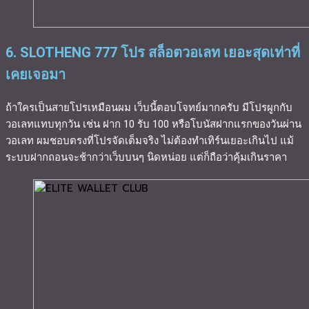
6. SLOTHENG 777 โปร สล็อตวอเลท เยอะสุดเท่าที่
เคยเจอมา
ถ้าใครเป็นสายโปรเหมือนผม เว็บนี้ตอบโจทย์มากครับ มีโปรผูกกับ
วอเลทแทบทุกวัน เช่น ฝาก 10 รับ 100 หรือโบนัสฝากแรกของวันผ่าน
วอเลท ผมชอบตรงที่โปรจัดเต็มจริง ไม่ต้องทำเทิร์นเยอะเกินไป แม้
ระบบฝากถอนจะช้ากว่าเว็บบนๆ นิดหน่อย แต่ก็ถือว่าคุ้มเกินราคา