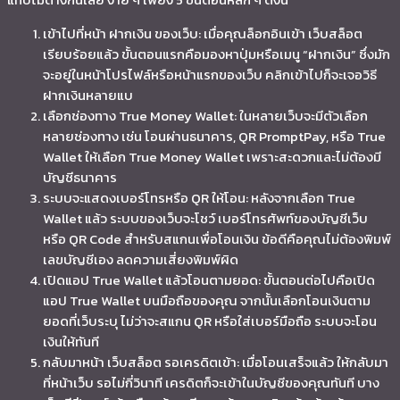
เข้าไปที่หน้า ฝากเงิน ของเว็บ: เมื่อคุณล็อกอินเข้า เว็บสล็อต
เรียบร้อยแล้ว ขั้นตอนแรกคือมองหาปุ่มหรือเมนู “ฝากเงิน” ซึ่งมัก
จะอยู่ในหน้าโปรไฟล์หรือหน้าแรกของเว็บ คลิกเข้าไปก็จะเจอวิธี
ฝากเงินหลายแบ
เลือกช่องทาง True Money Wallet: ในหลายเว็บจะมีตัวเลือก
หลายช่องทาง เช่น โอนผ่านธนาคาร, QR PromptPay, หรือ True
Wallet ให้เลือก True Money Wallet เพราะสะดวกและไม่ต้องมี
บัญชีธนาคาร
ระบบจะแสดงเบอร์โทรหรือ QR ให้โอน: หลังจากเลือก True
Wallet แล้ว ระบบของเว็บจะโชว์ เบอร์โทรศัพท์ของบัญชีเว็บ
หรือ QR Code สำหรับสแกนเพื่อโอนเงิน ข้อดีคือคุณไม่ต้องพิมพ์
เลขบัญชีเอง ลดความเสี่ยงพิมพ์ผิด
เปิดแอป True Wallet แล้วโอนตามยอด: ขั้นตอนต่อไปคือเปิด
แอป True Wallet บนมือถือของคุณ จากนั้นเลือกโอนเงินตาม
ยอดที่เว็บระบุ ไม่ว่าจะสแกน QR หรือใส่เบอร์มือถือ ระบบจะโอน
เงินให้ทันที
กลับมาหน้า เว็บสล็อต รอเครดิตเข้า: เมื่อโอนเสร็จแล้ว ให้กลับมา
ที่หน้าเว็บ รอไม่กี่วินาที เครดิตก็จะเข้าในบัญชีของคุณทันที บาง