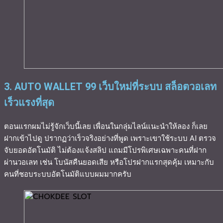
3. AUTO WALLET 99 เว็บใหม่ที่ระบบ สล็อตวอเลท
เร็วแรงที่สุด
ตอนแรกผมไม่รู้จักเว็บนี้เลย เพื่อนในกลุ่มไลน์แนะนำให้ลอง ก็เลย
ฝากเข้าไปดู ปรากฏว่าเร็วจริงอย่างที่พูด เพราะเขาใช้ระบบ AI ตรวจ
จับยอดอัตโนมัติ ไม่ต้องแจ้งสลิป แถมมีโปรพิเศษเฉพาะคนที่ฝาก
ผ่านวอเลท เช่น โบนัสคืนยอดเสีย หรือโปรฝากแรกสุดคุ้ม เหมาะกับ
คนที่ชอบระบบอัตโนมัติแบบผมมากครับ