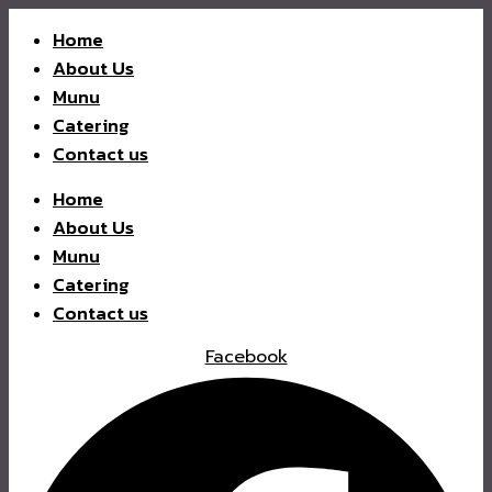
Home
About Us
Munu
Catering
Contact us
Home
About Us
Munu
Catering
Contact us
Facebook