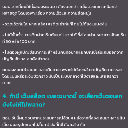
ตอบ จากที่ผมใช้ทั้งสองระบบมา ต้องบอกว่า สล็อตวอเลท เหนือกว่า
หลายจุด โดยเฉพาะเรื่อง ความเร็วและความยืดหยุ่น
• รวดเร็วทันใจ: ฝากเสร็จ เครดิตเข้าทันทีโดยไม่ต้องแนบสลิป
• ไม่มีขั้นต่ำ: บางเว็บฝากเริ่มต้นแค่ 1 บาทได้ ซึ่งโอนผ่านธนาคารมักจะเริ่ม
ที่ 50 หรือ 100 บาท
• ไม่ต้องผูกบัญชีธนาคาร: สำหรับคนที่อยากแยกบัญชีเล่นเกมออกจาก
บัญชีหลัก วอเลทคือคำตอบ
ผมเองชอบใช้วอเลทเวลาเดินทาง เพราะไม่ต้องกลัวว่าบัญชีธนาคารจะ
โดนแบนหรือระงับชั่วคราว มันเป็นระบบกลางที่ใช้ง่ายและเสถียรกว่า
เยอะ
4. ถ้ามี เว็บสล็อต เยอะขนาดนี้ จะเลือกเว็บวอเลท
ยังไงให้ไม่พลาด?
ตอบ อันนี้ผมตอบจากประสบการณ์ล้วนๆ หลังจากที่ลองเล่นมาหลายสิบ
เว็บ ผมสรุปเกณฑ์ไว้สั้นๆ 4 ข้อที่ใช้ได้ผลจริง คือ