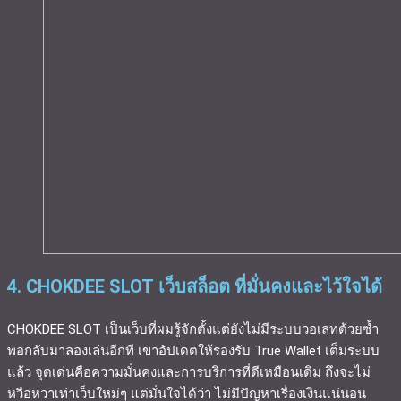
4. CHOKDEE SLOT เว็บสล็อต ที่มั่นคงและไว้ใจได้
CHOKDEE SLOT เป็นเว็บที่ผมรู้จักตั้งแต่ยังไม่มีระบบวอเลทด้วยซ้ำ
พอกลับมาลองเล่นอีกที เขาอัปเดตให้รองรับ True Wallet เต็มระบบ
แล้ว จุดเด่นคือความมั่นคงและการบริการที่ดีเหมือนเดิม ถึงจะไม่
หวือหวาเท่าเว็บใหม่ๆ แต่มั่นใจได้ว่า ไม่มีปัญหาเรื่องเงินแน่นอน