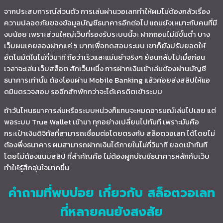
จากประสบการณ์ส่วนตัว การเล่นผ่านวอเลททำให้ผมไม่ต้องกลัวเรื่อง
ความปลอดภัยของข้อมูลบัญชีธนาคารอีกต่อไป แถมยังเหมาะกับคนที่มี
งบน้อย เพราะส่วนใหญ่เว็บที่รองรับระบบนี้จะ ฝากถอนไม่มีขั้นต่ำ บาง
เว็บผมเคยลองฝากแค่ 5 บาทเพื่อทดสอบระบบ เขาก็ยังปรับยอดให้
อัตโนมัติในไม่กี่วินาที ถือว่าเร็วและแม่นยำจริงๆ ย้อนกลับไปเมื่อก่อน
เวลาจะเล่น เว็บสล็อต สักเว็บหนึ่ง การฝากเงินเข้าเล่นต้องผ่านบัญชี
ธนาคารเท่านั้น ต้องโอนผ่าน Mobile Banking แล้วค่อยส่งสลิปให้แอ
ดมินตรวจสอบ รออีกสักพักกว่าจะได้เครดิตเข้าระบบ
ถ้าวันไหนธนาคารล่มหรือระบบหน่วงก็แทบจะหมดอารมณ์เล่นไปเลย แต่
พอระบบ True Wallet เข้ามา ทุกอย่างเปลี่ยนไปทันที เพราะมันคือ
กระเป๋าเงินดิจิทัลที่สามารถเชื่อมต่อโดยตรงกับ สล็อตวอเลท ได้โดยไม่
ต้องพึ่งธนาคาร ผมสามารถฝากเงินได้ภายในไม่กี่วินาที ยอดเข้าทันที
โดยไม่ต้องแนบสลิป ที่สำคัญคือ ไม่ต้องผูกบัญชีธนาคารหลักกับเว็บ
ทำให้รู้สึกอุ่นใจมากขึ้น
คำถามที่พบบ่อย เกี่ยวกับ สล็อตวอเลท
ที่หลายคนยังสงสัย