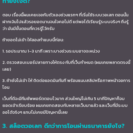
ทำยังไงดี?
ตอบ เรื่องนี้ผมเคยเจอกับตัวเองช่วงแรกๆ ที่เริ่มใช้ระบบวอเลท ตอนนั้น
ฝากเงินไปแล้วรอยอดนานจนใจคอไม่ดี แต่พอได้เรียนรู้ระบบจริงๆ ถึงรู้
ว่า มันมีขั้นตอนที่ควรรู้ไว้ครับ
ถ้ายอดไม่เข้า ให้ลองทำแบบนี้ก่อน:
1. รอประมาณ 1–3 นาที เพราะบางช่วงระบบอาจจะหน่วง
2. ตรวจสอบเบอร์ปลายทางให้ตรง กับที่เว็บกำหนด (ผมเคยพลาดตรงนี้
เลย)
3. ถ้ายังไม่เข้า ให้ ติดต่อแอดมินทันที พร้อมแนบสลิปหรือภาพหน้าจอการ
โอน
เว็บที่ดีจะมีทีมซัพพอร์ตตอบไวมาก ส่วนใหญ่ไม่เกิน 5 นาทีปัญหาก็จบ
ยอดเข้าเรียบร้อย ผมเคยทดสอบกับหลายเว็บมาแล้ว และเว็บที่มีระบบ
ออโต้จริงๆ แทบไม่เคยมีปัญหานี้เลย
3. สล็อตวอเลท ดีกว่าการโอนผ่านธนาคารยังไง?