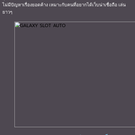
ไม่มีปัญหาเรื่องยอดค้าง เหมาะกับคนที่อยากได้เว็บน่าเชื่อถือ เล่น
ยาวๆ