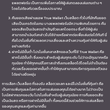
แพลตฟอร์ม เป็นการเพิ่มโอกาสให้ผู้เล่นทดลองเล่นเกมต่าง ๆ
โดยไม่ต้องกังวลเรื่องงบประมาณ
คืนยอดเสียผ่านแอพ True Wallet เว็บสล็อต ทั่วไปที่มักคืนยอด
เสียเป็นเครดิตในเกม บางแพลตฟอร์มมีความพิเศษโดยการ คืน
ยอดเสียเป็นเงินสดเข้าบัญชีวอเลทโดยตรง ซึ่งทำให้ผู้เล่น
สามารถนำเงินดังกล่าวไปใช้จ่ายหรือฝากต่อเพื่อเล่นต่อได้ทันที นี่
คือโปรโมชั่นที่ช่วยลดความเสี่ยงและสร้างความคุ้มค่าให้กับผู้เล่น
อย่างแท้จริง
ฝากไม่มีขั้นต่ำ โปรโมชั่นคลาสสิกของเว็บที่ใช้ True Wallet คือ
ฝากไม่มีขั้นต่ำ ซึ่งเหมาะสำหรับผู้เล่นทุกระดับ ไม่ว่าจะมีทุนมากหรือ
ทุนน้อย ทำให้ทุกคนมีโอกาสเข้าถึงเกมสล็อตได้โดยไม่จำเป็นต้อง
กังวลเรื่องยอดฝากขั้นต่ำ ทำให้คุณสามารถบริหารทุนของตัวเอง
ได้อย่างยืดหยุ่น
การเลือก เว็บสล็อต ที่รองรับ สล็อตวอเลท และมีโปรโมชั่นที่คุ้มค่า ถือ
เป็นการเพิ่มทุนและโอกาสในการเล่นของคุณได้อย่างมาก ไม่ว่าจะเป็น
โบนัสฝากแรกของวัน โปรโมชั่นสำหรับผู้เล่นทุนน้อย การคืนยอดเสีย
เป็นเงินสด หรือการฝากไม่มีขั้นต่ำ ทั้งหมดนี้ล้วนช่วยให้การเล่นสล็อต
ของคุณสนุกและคุ้มค่ามากขึ้น