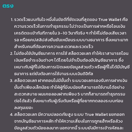
ตรง
รวดเร็วแบบทันใจ หนึ่งในข้อดีที่ชัดเจนที่สุดของ True Wallet คือ
ความรวดเร็วในการทำธุรกรรม ไม่ว่าจะเป็นการฝากหรือโอนเงิน
เครดิตจะเข้าทันทีภายใน 3–10 วินาทีจริง ๆ ทำให้ไม่ต้องเสียเวลา
รอ หรือแคปสลิปส่งยืนยันเหมือนระบบบางธนาคาร ซึ่งเหมาะมาก
สำหรับคนที่ต้องการความสะดวกและรวดเร็ว
ไม่ต้องใช้บัญชีธนาคาร การใช้ สล็อตวอเลท ทำให้เราสามารถโอน
เงินหรือชำระเงินต่างๆ ได้โดยไม่จำเป็นต้องมีบัญชีธนาคาร ซึ่ง
เหมาะกับผู้ที่ไม่ต้องการเปิดเผยข้อมูลส่วนตัว หรือผู้ที่ไม่ได้มีบัญชี
ธนาคาร แต่ยังต้องการใช้งานระบบเงินดิจิทัล
สล็อตวอเลท ฝากถอนไม่มีขั้นต่ำ ระบบวอเลทรองรับการฝากเงิน
ขั้นต่ำเพียงเล็กน้อย ทำให้ผู้ที่มีงบน้อยก็สามารถใช้งานได้อย่าง
สะดวกสบาย ผมเคยลองฝากเพียง 5 บาทก็สามารถทำธุรกรรม
ต่อได้แล้ว ซึ่งเหมาะกับผู้เริ่มต้นหรือผู้ที่อยากทดลองระบบก่อน
ลงทุนเยอะ
สล็อตวอเลท มีความปลอดภัยสูง ระบบ True Wallet แยกออก
จากบัญชีธนาคารหลัก ทำให้ความเสี่ยงในการถูกแฮ็กหรือล้วง
ข้อมูลส่วนตัวน้อยลงมาก นอกจากนี้ ระบบยังมีการเข้ารหัสและ