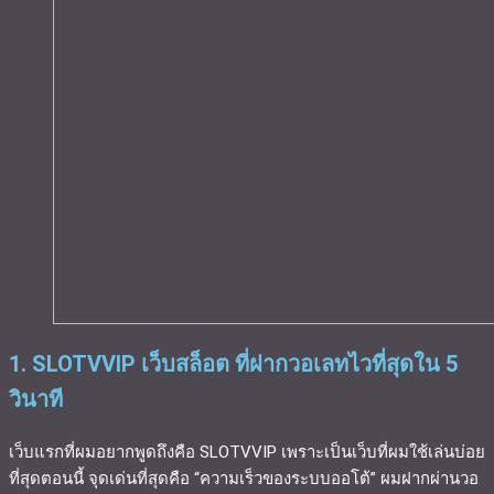
1. SLOTVVIP เว็บสล็อต ที่ฝากวอเลทไวที่สุดใน 5
วินาที
เว็บแรกที่ผมอยากพูดถึงคือ SLOTVVIP เพราะเป็นเว็บที่ผมใช้เล่นบ่อย
ที่สุดตอนนี้ จุดเด่นที่สุดคือ “ความเร็วของระบบออโต้” ผมฝากผ่านวอ