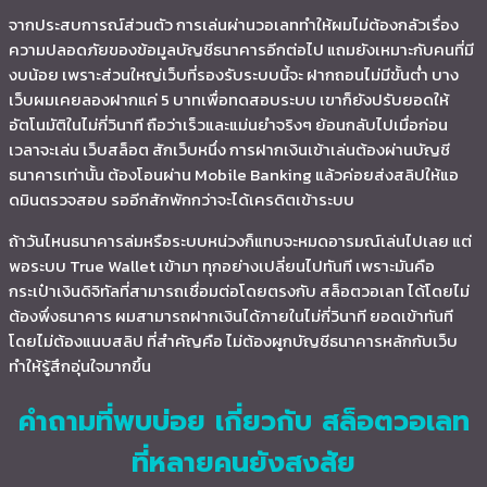
จากประสบการณ์ส่วนตัว การเล่นผ่านวอเลททำให้ผมไม่ต้องกลัวเรื่อง
ความปลอดภัยของข้อมูลบัญชีธนาคารอีกต่อไป แถมยังเหมาะกับคนที่มี
งบน้อย เพราะส่วนใหญ่เว็บที่รองรับระบบนี้จะ ฝากถอนไม่มีขั้นต่ำ บาง
เว็บผมเคยลองฝากแค่ 5 บาทเพื่อทดสอบระบบ เขาก็ยังปรับยอดให้
อัตโนมัติในไม่กี่วินาที ถือว่าเร็วและแม่นยำจริงๆ ย้อนกลับไปเมื่อก่อน
เวลาจะเล่น เว็บสล็อต สักเว็บหนึ่ง การฝากเงินเข้าเล่นต้องผ่านบัญชี
ธนาคารเท่านั้น ต้องโอนผ่าน Mobile Banking แล้วค่อยส่งสลิปให้แอ
ดมินตรวจสอบ รออีกสักพักกว่าจะได้เครดิตเข้าระบบ
ถ้าวันไหนธนาคารล่มหรือระบบหน่วงก็แทบจะหมดอารมณ์เล่นไปเลย แต่
พอระบบ True Wallet เข้ามา ทุกอย่างเปลี่ยนไปทันที เพราะมันคือ
กระเป๋าเงินดิจิทัลที่สามารถเชื่อมต่อโดยตรงกับ สล็อตวอเลท ได้โดยไม่
ต้องพึ่งธนาคาร ผมสามารถฝากเงินได้ภายในไม่กี่วินาที ยอดเข้าทันที
โดยไม่ต้องแนบสลิป ที่สำคัญคือ ไม่ต้องผูกบัญชีธนาคารหลักกับเว็บ
ทำให้รู้สึกอุ่นใจมากขึ้น
คำถามที่พบบ่อย เกี่ยวกับ สล็อตวอเลท
ที่หลายคนยังสงสัย