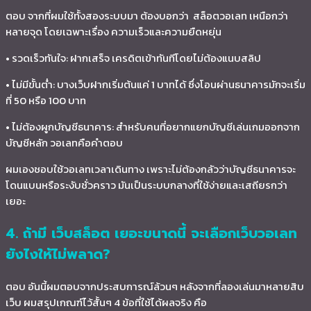
ตอบ จากที่ผมใช้ทั้งสองระบบมา ต้องบอกว่า สล็อตวอเลท เหนือกว่า
หลายจุด โดยเฉพาะเรื่อง ความเร็วและความยืดหยุ่น
• รวดเร็วทันใจ: ฝากเสร็จ เครดิตเข้าทันทีโดยไม่ต้องแนบสลิป
• ไม่มีขั้นต่ำ: บางเว็บฝากเริ่มต้นแค่ 1 บาทได้ ซึ่งโอนผ่านธนาคารมักจะเริ่ม
ที่ 50 หรือ 100 บาท
• ไม่ต้องผูกบัญชีธนาคาร: สำหรับคนที่อยากแยกบัญชีเล่นเกมออกจาก
บัญชีหลัก วอเลทคือคำตอบ
ผมเองชอบใช้วอเลทเวลาเดินทาง เพราะไม่ต้องกลัวว่าบัญชีธนาคารจะ
โดนแบนหรือระงับชั่วคราว มันเป็นระบบกลางที่ใช้ง่ายและเสถียรกว่า
เยอะ
4. ถ้ามี เว็บสล็อต เยอะขนาดนี้ จะเลือกเว็บวอเลท
ยังไงให้ไม่พลาด?
ตอบ อันนี้ผมตอบจากประสบการณ์ล้วนๆ หลังจากที่ลองเล่นมาหลายสิบ
เว็บ ผมสรุปเกณฑ์ไว้สั้นๆ 4 ข้อที่ใช้ได้ผลจริง คือ