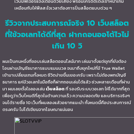
เว็บมีฟีเจอร์แจ้งเตือนด้วยเสียง พร้อมเครดิตเด้งเข้าหน้าเกม
เหมือนกับให้ฟีลสะใจเวลาต้องการปั่นสล็อตแบบด่วน ๆ
รีวิวจากประสบการณ์จริง 10 เว็บสล็อต
ที่ใช้วอเลทได้ดีที่สุด ฝากถอนออโต้ไวไม่
เกิน 10 วิ
ผมเป็นคนหนึ่งที่ชอบเล่นสล็อตออนไลน์มาก เล่นมาตั้งแต่ยุคที่ยังต้อง
โอนผ่านบัญชีธนาคารแบบแมนนวล จนมาถึงยุคใหม่ที่มี True Wallet
เข้ามาเปลี่ยนเกมทั้งหมด ชีวิตง่ายขึ้นเยอะครับ เพราะไม่ต้องพกบัญชี
ธนาคาร แค่มีวอเลทในมือถือก็ฝากถอนเล่นได้แล้ว ช่วงหลายเดือนที่ผ่าน
มา ผมเลยตั้งใจลองเล่น
เว็บสล็อต
ที่ รองรับระบบวอเลท ให้ได้มากที่สุด
เพื่อดูว่าเว็บไหนดีที่สุดในด้านความเร็ว ความปลอดภัย และบริการจริงๆ
จนได้รายชื่อ 10 เว็บที่ผมลองแล้วอยากแนะนำ ทั้งหมดนี้คือประสบการณ์
ตรงครับ ไม่ได้เขียนจากโฆษณาแน่นอน