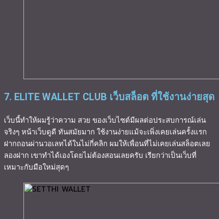
7. ELITE WALLET CLUB เว็บสล็อต ที่ใช้งานง่ายสุด
เว็บนี้ทำให้ผมรู้ว่าความ สวย ของเว็บไซต์มีผลต่อประสบการณ์เล่น
จริงๆ หน้าเว็บดูดี ทันสมัยมาก ใช้งานง่ายแม้จะเพิ่งเคยเล่นครั้งแรก
ฝากถอนผ่านวอเลทได้ในไม่กี่คลิก ผมให้เพื่อนที่ไม่เคยเล่นสล็อตเลย
ลองฝาก เขาทำได้เองโดยไม่ต้องสอนเลยครับ เรียกว่าเป็นเว็บที่
เหมาะกับมือใหม่สุดๆ