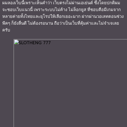
ผมลองเว็บนี้เพราะเห็นคำว่า เว็บตรงไม่ผ่านเอเย่นต์ ซึ่งโดยปกติผม
จะชอบเว็บแนวนี้ เพราะระบบไม่ค้าง ไม่ล็อกยูส ที่ชอบคือมีเกมจาก
หลายค่ายทั้งไทยและยุโรปให้เลือกเยอะมาก ฝากผ่านวอเลทตอนช่วง
พีคๆ ก็ยังลื่นดี ไม่ต้องรอนาน ถือว่าเป็นเว็บที่คุ้มค่าและไม่จำเจเลย
ครับ