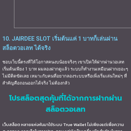
10. JAIRDEE SLOT เริ่มต้นแค่ 1 บาทก็เล่นผ่าน
สล็อตวอเลท ได้จริง
ชอบเว็บนี้ตรงที่ให้โอกาสคนงบน้อยจริงๆ เขาเปิดให้ฝากผ่านวอเลท
เริ่มต้นเพียง 1 บาท ผมลองฝากดูแล้ว ระบบก็ทำงานเหมือนฝากเยอะๆ
ไม่มีติดขัดเลย เหมาะกับคนที่อยากลองระบบหรือเพิ่งเริ่มเล่นใหม่ๆ ที่
สำคัญคือถอนออกได้จริง ไม่ต้องกลัว
โปรสล็อตสุดคุ้มที่ได้จากการฝากผ่าน
สล็อตวอเลท
เว็บสล็อต หลายแห่งหันมาใช้ระบบ True Wallet ไม่เพียงแต่เพื่อความ