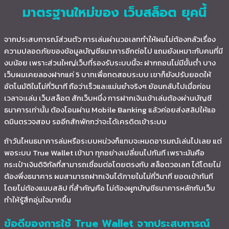
มาตรฐานใหม่ของ เว็บสล็อต ยุคนี้​
จากประสบการณ์ส่วนตัว การเล่นผ่านวอเลททำให้ผมไม่ต้องกลัวเรื่อง
ความปลอดภัยของข้อมูลบัญชีธนาคารอีกต่อไป แถมยังเหมาะกับคนที่มี
งบน้อย เพราะส่วนใหญ่เว็บที่รองรับระบบนี้จะ ฝากถอนไม่มีขั้นต่ำ บาง
เว็บผมเคยลองฝากแค่ 5 บาทเพื่อทดสอบระบบ เขาก็ยังปรับยอดให้
อัตโนมัติในไม่กี่วินาที ถือว่าเร็วและแม่นยำจริงๆ ย้อนกลับไปเมื่อก่อน
เวลาจะเล่น เว็บสล็อต สักเว็บหนึ่ง การฝากเงินเข้าเล่นต้องผ่านบัญชี
ธนาคารเท่านั้น ต้องโอนผ่าน Mobile Banking แล้วค่อยส่งสลิปให้แอ
ดมินตรวจสอบ รออีกสักพักกว่าจะได้เครดิตเข้าระบบ
ถ้าวันไหนธนาคารล่มหรือระบบหน่วงก็แทบจะหมดอารมณ์เล่นไปเลย แต่
พอระบบ True Wallet เข้ามา ทุกอย่างเปลี่ยนไปทันที เพราะมันคือ
กระเป๋าเงินดิจิทัลที่สามารถเชื่อมต่อโดยตรงกับ สล็อตวอเลท ได้โดยไม่
ต้องพึ่งธนาคาร ผมสามารถฝากเงินได้ภายในไม่กี่วินาที ยอดเข้าทันที
โดยไม่ต้องแนบสลิป ที่สำคัญคือ ไม่ต้องผูกบัญชีธนาคารหลักกับเว็บ
ทำให้รู้สึกอุ่นใจมากขึ้น
ข้อดีของการใช้ True Wallet จากประสบการณ์