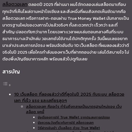
สล็อตวอเลท
ตลอดปี 2025 ที่ผ่านมา ผมได้ทดลองเล่นสล็อตมาเกือบ
ทุกเจ้าที่เห็นโผล่ตามหน้าโซเชียล และสิ่งหนึ่งที่ผมสังเกตเห็นชัดมากคือ
สล็อตวอเลท หรือการฝาก-ถอนผ่าน True Money Wallet มันกลายเป็น
มาตรฐานใหม่ของวงการไปแล้วจริงๆ ทั้งสะดวกกว่า เร็วกว่า และที่
สำคัญ ปลอดภัยกว่ามาก โดยเฉพาะเวลาผมเล่นตอนกลางคืนที่ระบบ
ธนาคารบางเจ้ามักล่ม วอเลทยังใช้งานได้ปกติทุกครั้ง วันนี้ผมเลยอยาก
มาเล่าประสบการณ์ตรง พร้อมจัดอันดับ 10 เว็บสล็อต ที่ผมลองแล้วว่าดี
จริงในปี 2025 เผื่อใครกำลังมองหาเว็บที่ฝากถอนง่าย เล่นได้สบายใจ ไม่
ต้องพึ่งบัญชีธนาคารหลัก พร้อมแล้วไปดูกันเลย
สารบัญ
10 เว็บสล็อต ที่ลองแล้วว่าดีที่สุดในปี 2025 กับระบบ สล็อตวอ
เลท ที่เร็ว แรง และเสถียรสุดๆ
สล็อตวอเลท คืออะไร ทำไมถึงกลายเป็นมาตรฐานใหม่ของ เว็บ
สล็อต ยุคนี้​
ข้อดีของการใช้ True Wallet จากประสบการณ์ตรง
ข้อควรระวังเกี่ยวกับการใช้ สล็อตวอเลท
วิธีฝากเงินเข้า เว็บสล็อต ด้วย True Wallet