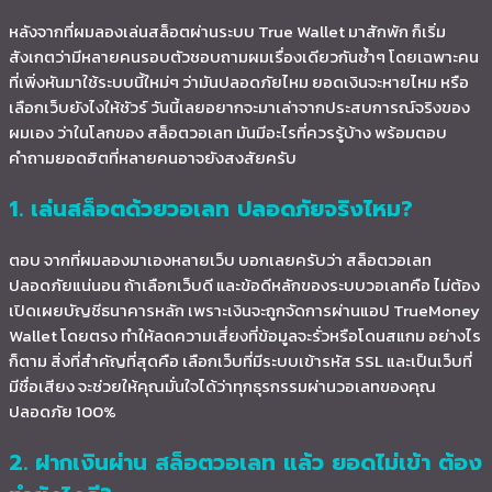
หลังจากที่ผมลองเล่นสล็อตผ่านระบบ True Wallet มาสักพัก ก็เริ่ม
สังเกตว่ามีหลายคนรอบตัวชอบถามผมเรื่องเดียวกันซ้ำๆ โดยเฉพาะคน
ที่เพิ่งหันมาใช้ระบบนี้ใหม่ๆ ว่ามันปลอดภัยไหม ยอดเงินจะหายไหม หรือ
เลือกเว็บยังไงให้ชัวร์ วันนี้เลยอยากจะมาเล่าจากประสบการณ์จริงของ
ผมเอง ว่าในโลกของ สล็อตวอเลท มันมีอะไรที่ควรรู้บ้าง พร้อมตอบ
คำถามยอดฮิตที่หลายคนอาจยังสงสัยครับ
1. เล่นสล็อตด้วยวอเลท ปลอดภัยจริงไหม?
ตอบ จากที่ผมลองมาเองหลายเว็บ บอกเลยครับว่า สล็อตวอเลท
ปลอดภัยแน่นอน ถ้าเลือกเว็บดี และข้อดีหลักของระบบวอเลทคือ ไม่ต้อง
เปิดเผยบัญชีธนาคารหลัก เพราะเงินจะถูกจัดการผ่านแอป TrueMoney
Wallet โดยตรง ทำให้ลดความเสี่ยงที่ข้อมูลจะรั่วหรือโดนสแกม อย่างไร
ก็ตาม สิ่งที่สำคัญที่สุดคือ เลือกเว็บที่มีระบบเข้ารหัส SSL และเป็นเว็บที่
มีชื่อเสียง จะช่วยให้คุณมั่นใจได้ว่าทุกธุรกรรมผ่านวอเลทของคุณ
ปลอดภัย 100%
2. ฝากเงินผ่าน สล็อตวอเลท แล้ว ยอดไม่เข้า ต้อง