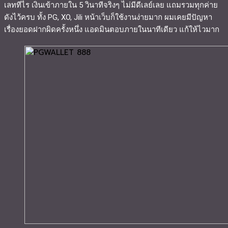
เลททีไร เงินเข้าภายใน 5 วินาทีจริงๆ ไม่มีดีเลย์เลย แถมรวมทุกค่าย
ดังไว้ครบ ทั้ง PG, XO, Jili หน้าเว็บก็ใช้งานง่ายมาก ผมเคยมีปัญหา
เรื่องยอดฝากผิดครั้งหนึ่ง แอดมินตอบภายในนาทีเดียว แก้ให้ไวมาก