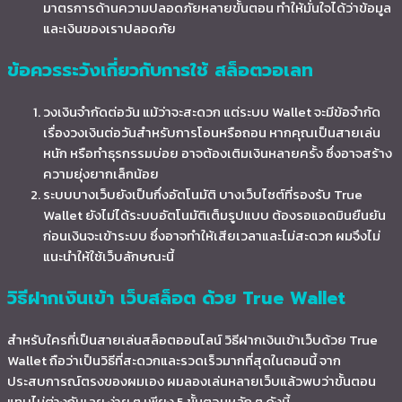
มาตรการด้านความปลอดภัยหลายขั้นตอน ทำให้มั่นใจได้ว่าข้อมูล
และเงินของเราปลอดภัย
ข้อควรระวังเกี่ยวกับการใช้ สล็อตวอเลท
วงเงินจำกัดต่อวัน แม้ว่าจะสะดวก แต่ระบบ Wallet จะมีข้อจำกัด
เรื่องวงเงินต่อวันสำหรับการโอนหรือถอน หากคุณเป็นสายเล่น
หนัก หรือทำธุรกรรมบ่อย อาจต้องเติมเงินหลายครั้ง ซึ่งอาจสร้าง
ความยุ่งยากเล็กน้อย
ระบบบางเว็บยังเป็นกึ่งอัตโนมัติ บางเว็บไซต์ที่รองรับ True
Wallet ยังไม่ได้ระบบอัตโนมัติเต็มรูปแบบ ต้องรอแอดมินยืนยัน
ก่อนเงินจะเข้าระบบ ซึ่งอาจทำให้เสียเวลาและไม่สะดวก ผมจึงไม่
แนะนำให้ใช้เว็บลักษณะนี้
วิธีฝากเงินเข้า เว็บสล็อต ด้วย True Wallet
สำหรับใครที่เป็นสายเล่นสล็อตออนไลน์ วิธีฝากเงินเข้าเว็บด้วย True
Wallet ถือว่าเป็นวิธีที่สะดวกและรวดเร็วมากที่สุดในตอนนี้ จาก
ประสบการณ์ตรงของผมเอง ผมลองเล่นหลายเว็บแล้วพบว่าขั้นตอน
แทบไม่ต่างกันเลย ง่าย ๆ เพียง 5 ขั้นตอนหลัก ๆ ดังนี้