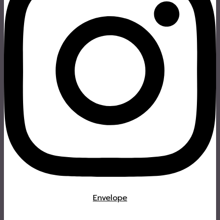
Envelope