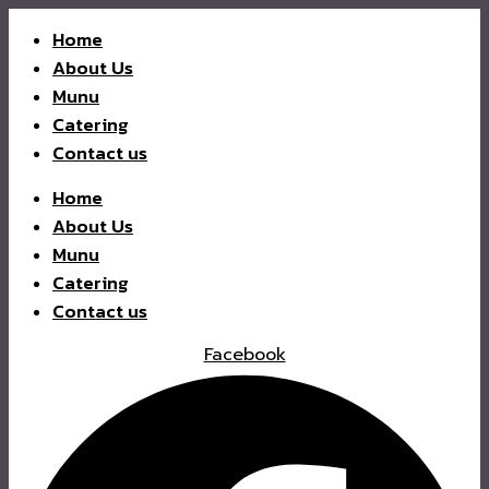
Home
About Us
Munu
Catering
Contact us
Home
About Us
Munu
Catering
Contact us
Facebook