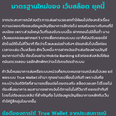
มาตรฐานใหม่ของ เว็บสล็อต ยุคนี้​
จากประสบการณ์ส่วนตัว การเล่นผ่านวอเลททำให้ผมไม่ต้องกลัวเรื่อง
ความปลอดภัยของข้อมูลบัญชีธนาคารอีกต่อไป แถมยังเหมาะกับคนที่มี
งบน้อย เพราะส่วนใหญ่เว็บที่รองรับระบบนี้จะ ฝากถอนไม่มีขั้นต่ำ บาง
เว็บผมเคยลองฝากแค่ 5 บาทเพื่อทดสอบระบบ เขาก็ยังปรับยอดให้
อัตโนมัติในไม่กี่วินาที ถือว่าเร็วและแม่นยำจริงๆ ย้อนกลับไปเมื่อก่อน
เวลาจะเล่น เว็บสล็อต สักเว็บหนึ่ง การฝากเงินเข้าเล่นต้องผ่านบัญชี
ธนาคารเท่านั้น ต้องโอนผ่าน Mobile Banking แล้วค่อยส่งสลิปให้แอ
ดมินตรวจสอบ รออีกสักพักกว่าจะได้เครดิตเข้าระบบ
ถ้าวันไหนธนาคารล่มหรือระบบหน่วงก็แทบจะหมดอารมณ์เล่นไปเลย แต่
พอระบบ True Wallet เข้ามา ทุกอย่างเปลี่ยนไปทันที เพราะมันคือ
กระเป๋าเงินดิจิทัลที่สามารถเชื่อมต่อโดยตรงกับ สล็อตวอเลท ได้โดยไม่
ต้องพึ่งธนาคาร ผมสามารถฝากเงินได้ภายในไม่กี่วินาที ยอดเข้าทันที
โดยไม่ต้องแนบสลิป ที่สำคัญคือ ไม่ต้องผูกบัญชีธนาคารหลักกับเว็บ
ทำให้รู้สึกอุ่นใจมากขึ้น
ข้อดีของการใช้ True Wallet จากประสบการณ์