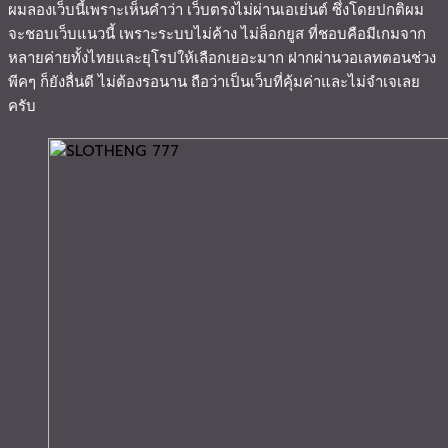
ผมลองเว็บนี้เพราะเห็นคำว่า เว็บตรงไม่ผ่านเอเย่นต์ ซึ่งโดยปกติผม
จะชอบเว็บแนวนี้ เพราะระบบไม่ค้าง ไม่ล็อกยูส ที่ชอบคือมีเกมจาก
หลายค่ายทั้งไทยและยุโรปให้เลือกเยอะมาก ฝากผ่านวอเลทตอนช่วง
พีคๆ ก็ยังลื่นดี ไม่ต้องรอนาน ถือว่าเป็นเว็บที่คุ้มค่าและไม่จำเจเลย
ครับ