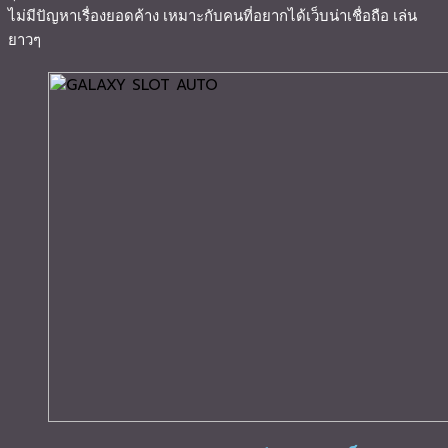
ไม่มีปัญหาเรื่องยอดค้าง เหมาะกับคนที่อยากได้เว็บน่าเชื่อถือ เล่น
ยาวๆ