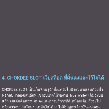
4. CHOKDEE SLOT เว็บสล็อต ที่มั่นคงและไว้ใจได้
CHOKDEE SLOT เป็นเว็บที่ผมรู้จักตั้งแต่ยังไม่มีระบบวอเลทด้วยซ้ำ
พอกลับมาลองเล่นอีกที เขาอัปเดตให้รองรับ True Wallet เต็มระบบ
แล้ว จุดเด่นคือความมั่นคงและการบริการที่ดีเหมือนเดิม ถึงจะไม่
หวือหวาเท่าเว็บใหม่ๆ แต่มั่นใจได้ว่า ไม่มีปัญหาเรื่องเงินแน่นอน