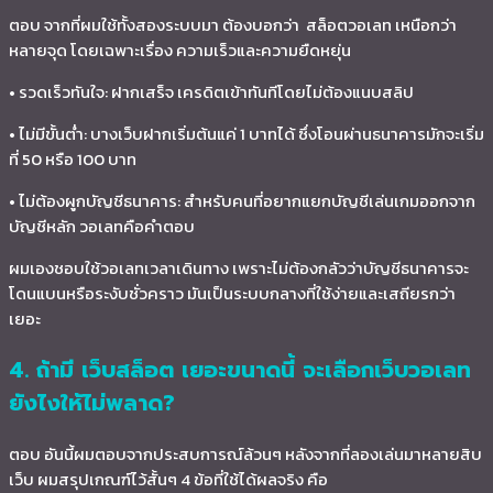
ตอบ จากที่ผมใช้ทั้งสองระบบมา ต้องบอกว่า สล็อตวอเลท เหนือกว่า
หลายจุด โดยเฉพาะเรื่อง ความเร็วและความยืดหยุ่น
• รวดเร็วทันใจ: ฝากเสร็จ เครดิตเข้าทันทีโดยไม่ต้องแนบสลิป
• ไม่มีขั้นต่ำ: บางเว็บฝากเริ่มต้นแค่ 1 บาทได้ ซึ่งโอนผ่านธนาคารมักจะเริ่ม
ที่ 50 หรือ 100 บาท
• ไม่ต้องผูกบัญชีธนาคาร: สำหรับคนที่อยากแยกบัญชีเล่นเกมออกจาก
บัญชีหลัก วอเลทคือคำตอบ
ผมเองชอบใช้วอเลทเวลาเดินทาง เพราะไม่ต้องกลัวว่าบัญชีธนาคารจะ
โดนแบนหรือระงับชั่วคราว มันเป็นระบบกลางที่ใช้ง่ายและเสถียรกว่า
เยอะ
4. ถ้ามี เว็บสล็อต เยอะขนาดนี้ จะเลือกเว็บวอเลท
ยังไงให้ไม่พลาด?
ตอบ อันนี้ผมตอบจากประสบการณ์ล้วนๆ หลังจากที่ลองเล่นมาหลายสิบ
เว็บ ผมสรุปเกณฑ์ไว้สั้นๆ 4 ข้อที่ใช้ได้ผลจริง คือ