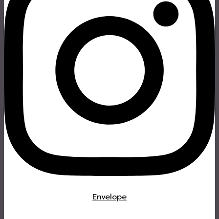
Envelope