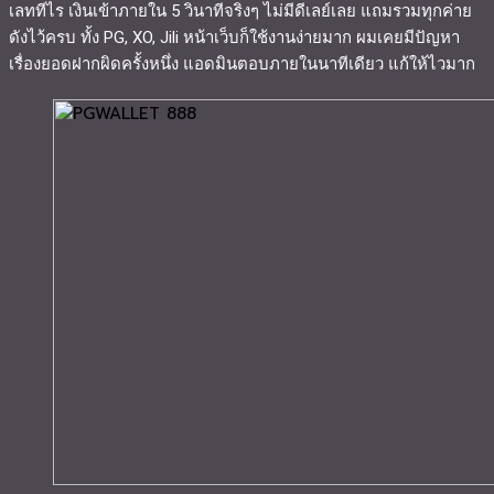
เลททีไร เงินเข้าภายใน 5 วินาทีจริงๆ ไม่มีดีเลย์เลย แถมรวมทุกค่าย
ดังไว้ครบ ทั้ง PG, XO, Jili หน้าเว็บก็ใช้งานง่ายมาก ผมเคยมีปัญหา
เรื่องยอดฝากผิดครั้งหนึ่ง แอดมินตอบภายในนาทีเดียว แก้ให้ไวมาก