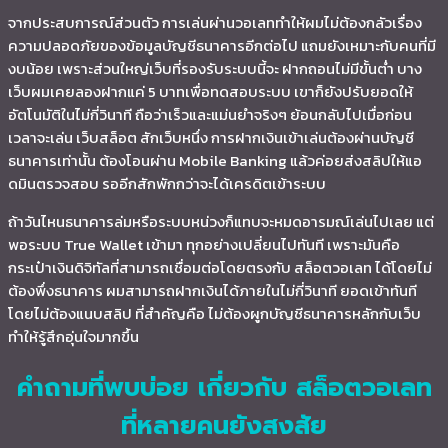
จากประสบการณ์ส่วนตัว การเล่นผ่านวอเลททำให้ผมไม่ต้องกลัวเรื่อง
ความปลอดภัยของข้อมูลบัญชีธนาคารอีกต่อไป แถมยังเหมาะกับคนที่มี
งบน้อย เพราะส่วนใหญ่เว็บที่รองรับระบบนี้จะ ฝากถอนไม่มีขั้นต่ำ บาง
เว็บผมเคยลองฝากแค่ 5 บาทเพื่อทดสอบระบบ เขาก็ยังปรับยอดให้
อัตโนมัติในไม่กี่วินาที ถือว่าเร็วและแม่นยำจริงๆ ย้อนกลับไปเมื่อก่อน
เวลาจะเล่น เว็บสล็อต สักเว็บหนึ่ง การฝากเงินเข้าเล่นต้องผ่านบัญชี
ธนาคารเท่านั้น ต้องโอนผ่าน Mobile Banking แล้วค่อยส่งสลิปให้แอ
ดมินตรวจสอบ รออีกสักพักกว่าจะได้เครดิตเข้าระบบ
ถ้าวันไหนธนาคารล่มหรือระบบหน่วงก็แทบจะหมดอารมณ์เล่นไปเลย แต่
พอระบบ True Wallet เข้ามา ทุกอย่างเปลี่ยนไปทันที เพราะมันคือ
กระเป๋าเงินดิจิทัลที่สามารถเชื่อมต่อโดยตรงกับ สล็อตวอเลท ได้โดยไม่
ต้องพึ่งธนาคาร ผมสามารถฝากเงินได้ภายในไม่กี่วินาที ยอดเข้าทันที
โดยไม่ต้องแนบสลิป ที่สำคัญคือ ไม่ต้องผูกบัญชีธนาคารหลักกับเว็บ
ทำให้รู้สึกอุ่นใจมากขึ้น
คำถามที่พบบ่อย เกี่ยวกับ สล็อตวอเลท
ที่หลายคนยังสงสัย