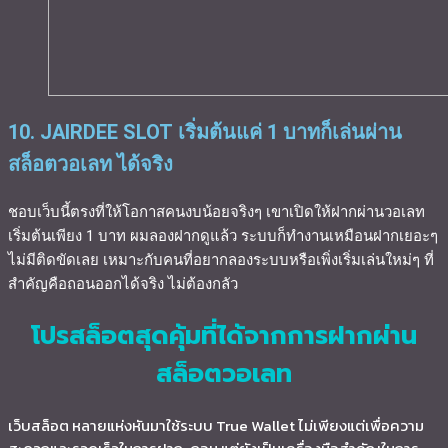
10. JAIRDEE SLOT เริ่มต้นแค่ 1 บาทก็เล่นผ่าน
สล็อตวอเลท ได้จริง
ชอบเว็บนี้ตรงที่ให้โอกาสคนงบน้อยจริงๆ เขาเปิดให้ฝากผ่านวอเลท
เริ่มต้นเพียง 1 บาท ผมลองฝากดูแล้ว ระบบก็ทำงานเหมือนฝากเยอะๆ
ไม่มีติดขัดเลย เหมาะกับคนที่อยากลองระบบหรือเพิ่งเริ่มเล่นใหม่ๆ ที่
สำคัญคือถอนออกได้จริง ไม่ต้องกลัว
โปรสล็อตสุดคุ้มที่ได้จากการฝากผ่าน
สล็อตวอเลท
เว็บสล็อต หลายแห่งหันมาใช้ระบบ True Wallet ไม่เพียงแต่เพื่อความ