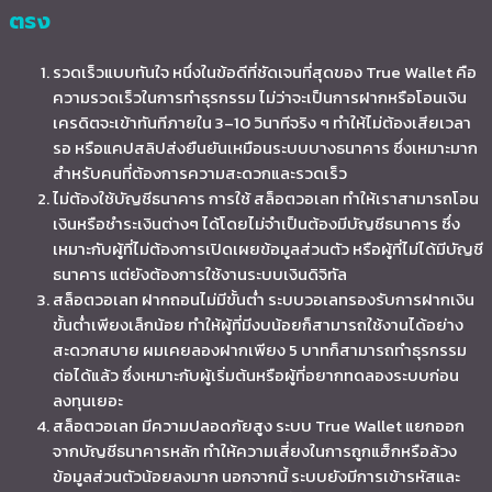
ตรง
รวดเร็วแบบทันใจ หนึ่งในข้อดีที่ชัดเจนที่สุดของ True Wallet คือ
ความรวดเร็วในการทำธุรกรรม ไม่ว่าจะเป็นการฝากหรือโอนเงิน
เครดิตจะเข้าทันทีภายใน 3–10 วินาทีจริง ๆ ทำให้ไม่ต้องเสียเวลา
รอ หรือแคปสลิปส่งยืนยันเหมือนระบบบางธนาคาร ซึ่งเหมาะมาก
สำหรับคนที่ต้องการความสะดวกและรวดเร็ว
ไม่ต้องใช้บัญชีธนาคาร การใช้ สล็อตวอเลท ทำให้เราสามารถโอน
เงินหรือชำระเงินต่างๆ ได้โดยไม่จำเป็นต้องมีบัญชีธนาคาร ซึ่ง
เหมาะกับผู้ที่ไม่ต้องการเปิดเผยข้อมูลส่วนตัว หรือผู้ที่ไม่ได้มีบัญชี
ธนาคาร แต่ยังต้องการใช้งานระบบเงินดิจิทัล
สล็อตวอเลท ฝากถอนไม่มีขั้นต่ำ ระบบวอเลทรองรับการฝากเงิน
ขั้นต่ำเพียงเล็กน้อย ทำให้ผู้ที่มีงบน้อยก็สามารถใช้งานได้อย่าง
สะดวกสบาย ผมเคยลองฝากเพียง 5 บาทก็สามารถทำธุรกรรม
ต่อได้แล้ว ซึ่งเหมาะกับผู้เริ่มต้นหรือผู้ที่อยากทดลองระบบก่อน
ลงทุนเยอะ
สล็อตวอเลท มีความปลอดภัยสูง ระบบ True Wallet แยกออก
จากบัญชีธนาคารหลัก ทำให้ความเสี่ยงในการถูกแฮ็กหรือล้วง
ข้อมูลส่วนตัวน้อยลงมาก นอกจากนี้ ระบบยังมีการเข้ารหัสและ