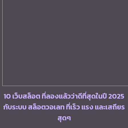
10 เว็บสล็อต ที่ลองแล้วว่าดีที่สุดในปี 2025
กับระบบ สล็อตวอเลท ที่เร็ว แรง และเสถียร
สุดๆ