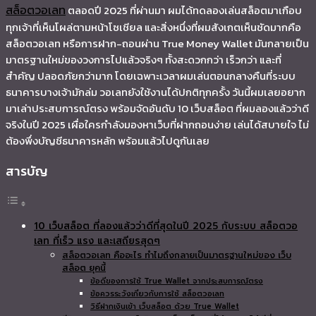
สล็อตวอเลท
ตลอดปี 2025 ที่ผ่านมา ผมได้ทดลองเล่นสล็อตมาเกือบ
ทุกเจ้าที่เห็นโผล่ตามหน้าโซเชียล และสิ่งหนึ่งที่ผมสังเกตเห็นชัดมากคือ
สล็อตวอเลท หรือการฝาก-ถอนผ่าน True Money Wallet มันกลายเป็น
มาตรฐานใหม่ของวงการไปแล้วจริงๆ ทั้งสะดวกกว่า เร็วกว่า และที่
สำคัญ ปลอดภัยกว่ามาก โดยเฉพาะเวลาผมเล่นตอนกลางคืนที่ระบบ
ธนาคารบางเจ้ามักล่ม วอเลทยังใช้งานได้ปกติทุกครั้ง วันนี้ผมเลยอยาก
มาเล่าประสบการณ์ตรง พร้อมจัดอันดับ 10 เว็บสล็อต ที่ผมลองแล้วว่าดี
จริงในปี 2025 เผื่อใครกำลังมองหาเว็บที่ฝากถอนง่าย เล่นได้สบายใจ ไม่
ต้องพึ่งบัญชีธนาคารหลัก พร้อมแล้วไปดูกันเลย
สารบัญ
10 เว็บสล็อต ที่ลองแล้วว่าดีที่สุดในปี 2025 กับระบบ สล็อตวอ
เลท ที่เร็ว แรง และเสถียรสุดๆ
สล็อตวอเลท คืออะไร ทำไมถึงกลายเป็นมาตรฐานใหม่ของ เว็บ
สล็อต ยุคนี้​
ข้อดีของการใช้ True Wallet จากประสบการณ์ตรง
ข้อควรระวังเกี่ยวกับการใช้ สล็อตวอเลท
วิธีฝากเงินเข้า เว็บสล็อต ด้วย True Wallet