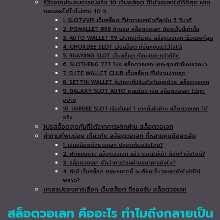
รีวิวจากประสบการณ์จริง 10 เว็บสล็อต ที่ใช้วอเลทได้ดีที่สุด ฝาก
ถอนออโต้ไวไม่เกิน 10 วิ
1. SLOTVVIP เว็บสล็อต ที่ฝากวอเลทไวที่สุดใน 5 วินาที
2. PGWALLET 888 ถ้าชอบ สล็อตวอเลท ต้องเว็บนี้เท่านั้น
3. AUTO WALLET 99 เว็บใหม่ที่ระบบ สล็อตวอเลท เร็วแรงที่สุด
4. CHOKDEE SLOT เว็บสล็อต ที่มั่นคงและไว้ใจได้
5. RUAYJING SLOT เว็บสล็อต ที่เกมเยอะกว่าที่คิด
6. SLOTHENG 777 โปร สล็อตวอเลท เยอะสุดเท่าที่เคยเจอมา
7. ELITE WALLET CLUB เว็บสล็อต ที่ใช้งานง่ายสุด
8. SETTHI WALLET รุ่นใหญ่ที่ปรับตัวทันยุคด้วย สล็อตวอเลท
9. GALAXY SLOT AUTO ยูสเดียว เล่น สล็อตวอเลท ได้ทุก
อย่าง
10. JAIRDEE SLOT เริ่มต้นแค่ 1 บาทก็เล่นผ่าน สล็อตวอเลท ได้
จริง
โปรสล็อตสุดคุ้มที่ได้จากการฝากผ่าน สล็อตวอเลท
คำถามที่พบบ่อย เกี่ยวกับ สล็อตวอเลท ที่หลายคนยังสงสัย
1. เล่นสล็อตด้วยวอเลท ปลอดภัยจริงไหม?
2. ฝากเงินผ่าน สล็อตวอเลท แล้ว ยอดไม่เข้า ต้องทำยังไงดี?
3. สล็อตวอเลท ดีกว่าการโอนผ่านธนาคารยังไง?
4. ถ้ามี เว็บสล็อต เยอะขนาดนี้ จะเลือกเว็บวอเลทยังไงให้ไม่
พลาด?
บทสรุปของการเลือก เว็บสล็อต ที่รองรับ สล็อตวอเลท
สล็อตวอเลท คืออะไร ทำไมถึงกลายเป็น