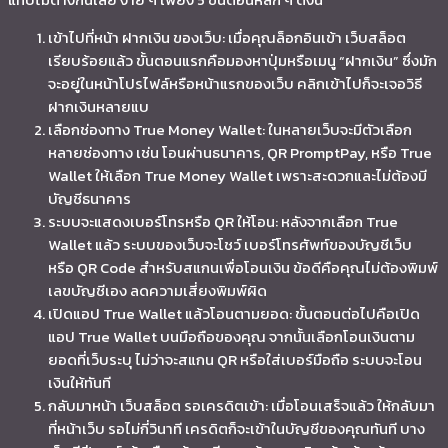
เข้าไปที่หน้า ฝากเงิน ของเว็บ: เมื่อคุณล็อกอินเข้า เว็บสล็อต
เรียบร้อยแล้ว ขั้นตอนแรกคือมองหาปุ่มหรือเมนู “ฝากเงิน” ซึ่งมัก
จะอยู่ในหน้าโปรไฟล์หรือหน้าแรกของเว็บ คลิกเข้าไปก็จะเจอวิธี
ฝากเงินหลายแบ
เลือกช่องทาง True Money Wallet: ในหลายเว็บจะมีตัวเลือก
หลายช่องทาง เช่น โอนผ่านธนาคาร, QR PromptPay, หรือ True
Wallet ให้เลือก True Money Wallet เพราะสะดวกและไม่ต้องมี
บัญชีธนาคาร
ระบบจะแสดงเบอร์โทรหรือ QR ให้โอน: หลังจากเลือก True
Wallet แล้ว ระบบของเว็บจะโชว์ เบอร์โทรศัพท์ของบัญชีเว็บ
หรือ QR Code สำหรับสแกนเพื่อโอนเงิน ข้อดีคือคุณไม่ต้องพิมพ์
เลขบัญชีเอง ลดความเสี่ยงพิมพ์ผิด
เปิดแอป True Wallet แล้วโอนตามยอด: ขั้นตอนต่อไปคือเปิด
แอป True Wallet บนมือถือของคุณ จากนั้นเลือกโอนเงินตาม
ยอดที่เว็บระบุ ไม่ว่าจะสแกน QR หรือใส่เบอร์มือถือ ระบบจะโอน
เงินให้ทันที
กลับมาหน้า เว็บสล็อต รอเครดิตเข้า: เมื่อโอนเสร็จแล้ว ให้กลับมา
ที่หน้าเว็บ รอไม่กี่วินาที เครดิตก็จะเข้าในบัญชีของคุณทันที บาง