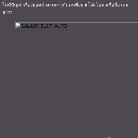
ไม่มีปัญหาเรื่องยอดค้าง เหมาะกับคนที่อยากได้เว็บน่าเชื่อถือ เล่น
ยาวๆ