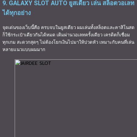
9. GALAXY SLOT AUTO ยูสเดียว เล่น สล็อตวอเลท
ได้ทุกอย่าง
จุดเด่นของเว็บนี้คือ ครบจบในยูสเดียว ผมเล่นทั้งสล็อตและคาสิโนสด
ก็ใช้กระเป๋าเดียวกันได้หมด เติมผ่านวอเลทครั้งเดียว เครดิตก็เชื่อม
ทุกเกม สะดวกสุดๆ ไม่ต้องโยกเงินไปมาให้ปวดหัว เหมาะกับคนที่เล่น
หลายแนวแบบผมมาก