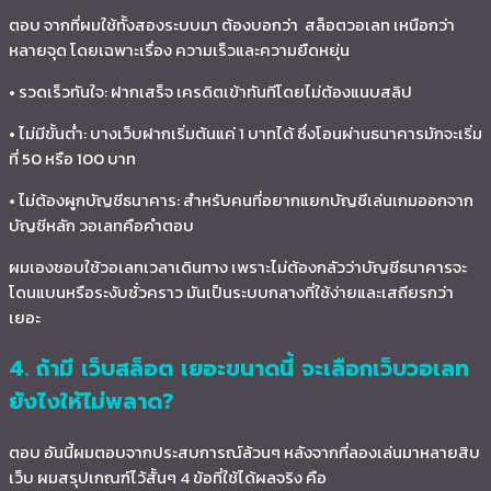
ตอบ จากที่ผมใช้ทั้งสองระบบมา ต้องบอกว่า สล็อตวอเลท เหนือกว่า
หลายจุด โดยเฉพาะเรื่อง ความเร็วและความยืดหยุ่น
• รวดเร็วทันใจ: ฝากเสร็จ เครดิตเข้าทันทีโดยไม่ต้องแนบสลิป
• ไม่มีขั้นต่ำ: บางเว็บฝากเริ่มต้นแค่ 1 บาทได้ ซึ่งโอนผ่านธนาคารมักจะเริ่ม
ที่ 50 หรือ 100 บาท
• ไม่ต้องผูกบัญชีธนาคาร: สำหรับคนที่อยากแยกบัญชีเล่นเกมออกจาก
บัญชีหลัก วอเลทคือคำตอบ
ผมเองชอบใช้วอเลทเวลาเดินทาง เพราะไม่ต้องกลัวว่าบัญชีธนาคารจะ
โดนแบนหรือระงับชั่วคราว มันเป็นระบบกลางที่ใช้ง่ายและเสถียรกว่า
เยอะ
4. ถ้ามี เว็บสล็อต เยอะขนาดนี้ จะเลือกเว็บวอเลท
ยังไงให้ไม่พลาด?
ตอบ อันนี้ผมตอบจากประสบการณ์ล้วนๆ หลังจากที่ลองเล่นมาหลายสิบ
เว็บ ผมสรุปเกณฑ์ไว้สั้นๆ 4 ข้อที่ใช้ได้ผลจริง คือ