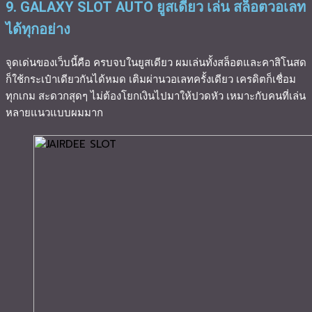
9. GALAXY SLOT AUTO ยูสเดียว เล่น สล็อตวอเลท
ได้ทุกอย่าง
จุดเด่นของเว็บนี้คือ ครบจบในยูสเดียว ผมเล่นทั้งสล็อตและคาสิโนสด
ก็ใช้กระเป๋าเดียวกันได้หมด เติมผ่านวอเลทครั้งเดียว เครดิตก็เชื่อม
ทุกเกม สะดวกสุดๆ ไม่ต้องโยกเงินไปมาให้ปวดหัว เหมาะกับคนที่เล่น
หลายแนวแบบผมมาก