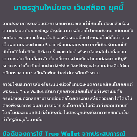
มาตรฐานใหม่ของ เว็บสล็อต ยุคนี้​
จากประสบการณ์ส่วนตัว การเล่นผ่านวอเลททำให้ผมไม่ต้องกลัวเรื่อง
ความปลอดภัยของข้อมูลบัญชีธนาคารอีกต่อไป แถมยังเหมาะกับคนที่มี
งบน้อย เพราะส่วนใหญ่เว็บที่รองรับระบบนี้จะ ฝากถอนไม่มีขั้นต่ำ บาง
เว็บผมเคยลองฝากแค่ 5 บาทเพื่อทดสอบระบบ เขาก็ยังปรับยอดให้
อัตโนมัติในไม่กี่วินาที ถือว่าเร็วและแม่นยำจริงๆ ย้อนกลับไปเมื่อก่อน
เวลาจะเล่น เว็บสล็อต สักเว็บหนึ่ง การฝากเงินเข้าเล่นต้องผ่านบัญชี
ธนาคารเท่านั้น ต้องโอนผ่าน Mobile Banking แล้วค่อยส่งสลิปให้แอ
ดมินตรวจสอบ รออีกสักพักกว่าจะได้เครดิตเข้าระบบ
ถ้าวันไหนธนาคารล่มหรือระบบหน่วงก็แทบจะหมดอารมณ์เล่นไปเลย แต่
พอระบบ True Wallet เข้ามา ทุกอย่างเปลี่ยนไปทันที เพราะมันคือ
กระเป๋าเงินดิจิทัลที่สามารถเชื่อมต่อโดยตรงกับ สล็อตวอเลท ได้โดยไม่
ต้องพึ่งธนาคาร ผมสามารถฝากเงินได้ภายในไม่กี่วินาที ยอดเข้าทันที
โดยไม่ต้องแนบสลิป ที่สำคัญคือ ไม่ต้องผูกบัญชีธนาคารหลักกับเว็บ
ทำให้รู้สึกอุ่นใจมากขึ้น
ข้อดีของการใช้ True Wallet จากประสบการณ์