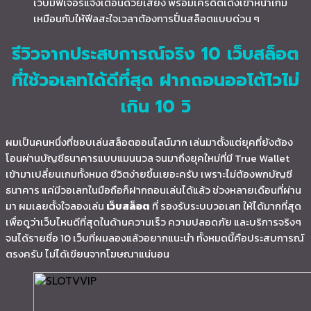
เว็บมีฟีเจอร์แจ้งเตือนด้วยเสียง พร้อมเครดิตเด้งเข้าหน้าเกม
เหมือนกับให้ฟีลสะใจเวลาต้องการปั่นสล็อตแบบด่วน ๆ
รีวิวจากประสบการณ์จริง 10 เว็บสล็อต
ที่ใช้วอเลทได้ดีที่สุด ฝากถอนออโต้ไวไม่
เกิน 10 วิ
ผมเป็นคนหนึ่งที่ชอบเล่นสล็อตออนไลน์มาก เล่นมาตั้งแต่ยุคที่ยังต้อง
โอนผ่านบัญชีธนาคารแบบแมนนวล จนมาถึงยุคใหม่ที่มี True Wallet
เข้ามาเปลี่ยนเกมทั้งหมด ชีวิตง่ายขึ้นเยอะครับ เพราะไม่ต้องพกบัญชี
ธนาคาร แค่มีวอเลทในมือถือก็ฝากถอนเล่นได้แล้ว ช่วงหลายเดือนที่ผ่าน
มา ผมเลยตั้งใจลองเล่น
เว็บสล็อต
ที่ รองรับระบบวอเลท ให้ได้มากที่สุด
เพื่อดูว่าเว็บไหนดีที่สุดในด้านความเร็ว ความปลอดภัย และบริการจริงๆ
จนได้รายชื่อ 10 เว็บที่ผมลองแล้วอยากแนะนำ ทั้งหมดนี้คือประสบการณ์
ตรงครับ ไม่ได้เขียนจากโฆษณาแน่นอน