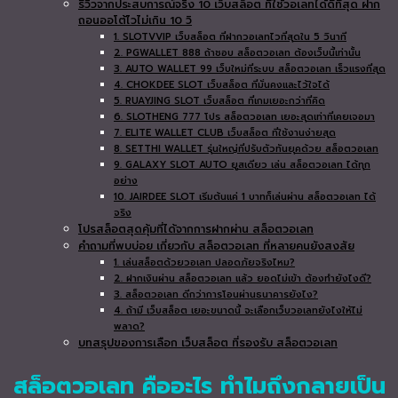
รีวิวจากประสบการณ์จริง 10 เว็บสล็อต ที่ใช้วอเลทได้ดีที่สุด ฝาก
ถอนออโต้ไวไม่เกิน 10 วิ
1. SLOTVVIP เว็บสล็อต ที่ฝากวอเลทไวที่สุดใน 5 วินาที
2. PGWALLET 888 ถ้าชอบ สล็อตวอเลท ต้องเว็บนี้เท่านั้น
3. AUTO WALLET 99 เว็บใหม่ที่ระบบ สล็อตวอเลท เร็วแรงที่สุด
4. CHOKDEE SLOT เว็บสล็อต ที่มั่นคงและไว้ใจได้
5. RUAYJING SLOT เว็บสล็อต ที่เกมเยอะกว่าที่คิด
6. SLOTHENG 777 โปร สล็อตวอเลท เยอะสุดเท่าที่เคยเจอมา
7. ELITE WALLET CLUB เว็บสล็อต ที่ใช้งานง่ายสุด
8. SETTHI WALLET รุ่นใหญ่ที่ปรับตัวทันยุคด้วย สล็อตวอเลท
9. GALAXY SLOT AUTO ยูสเดียว เล่น สล็อตวอเลท ได้ทุก
อย่าง
10. JAIRDEE SLOT เริ่มต้นแค่ 1 บาทก็เล่นผ่าน สล็อตวอเลท ได้
จริง
โปรสล็อตสุดคุ้มที่ได้จากการฝากผ่าน สล็อตวอเลท
คำถามที่พบบ่อย เกี่ยวกับ สล็อตวอเลท ที่หลายคนยังสงสัย
1. เล่นสล็อตด้วยวอเลท ปลอดภัยจริงไหม?
2. ฝากเงินผ่าน สล็อตวอเลท แล้ว ยอดไม่เข้า ต้องทำยังไงดี?
3. สล็อตวอเลท ดีกว่าการโอนผ่านธนาคารยังไง?
4. ถ้ามี เว็บสล็อต เยอะขนาดนี้ จะเลือกเว็บวอเลทยังไงให้ไม่
พลาด?
บทสรุปของการเลือก เว็บสล็อต ที่รองรับ สล็อตวอเลท
สล็อตวอเลท คืออะไร ทำไมถึงกลายเป็น