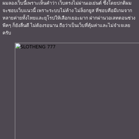
ผมลองเว็บนี้เพราะเห็นคำว่า เว็บตรงไม่ผ่านเอเย่นต์ ซึ่งโดยปกติผม
จะชอบเว็บแนวนี้ เพราะระบบไม่ค้าง ไม่ล็อกยูส ที่ชอบคือมีเกมจาก
หลายค่ายทั้งไทยและยุโรปให้เลือกเยอะมาก ฝากผ่านวอเลทตอนช่วง
พีคๆ ก็ยังลื่นดี ไม่ต้องรอนาน ถือว่าเป็นเว็บที่คุ้มค่าและไม่จำเจเลย
ครับ