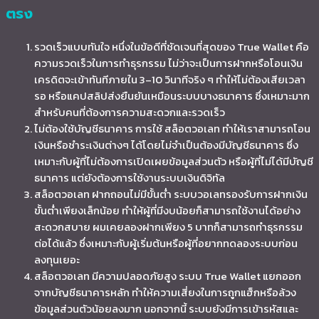
ตรง
รวดเร็วแบบทันใจ หนึ่งในข้อดีที่ชัดเจนที่สุดของ True Wallet คือ
ความรวดเร็วในการทำธุรกรรม ไม่ว่าจะเป็นการฝากหรือโอนเงิน
เครดิตจะเข้าทันทีภายใน 3–10 วินาทีจริง ๆ ทำให้ไม่ต้องเสียเวลา
รอ หรือแคปสลิปส่งยืนยันเหมือนระบบบางธนาคาร ซึ่งเหมาะมาก
สำหรับคนที่ต้องการความสะดวกและรวดเร็ว
ไม่ต้องใช้บัญชีธนาคาร การใช้ สล็อตวอเลท ทำให้เราสามารถโอน
เงินหรือชำระเงินต่างๆ ได้โดยไม่จำเป็นต้องมีบัญชีธนาคาร ซึ่ง
เหมาะกับผู้ที่ไม่ต้องการเปิดเผยข้อมูลส่วนตัว หรือผู้ที่ไม่ได้มีบัญชี
ธนาคาร แต่ยังต้องการใช้งานระบบเงินดิจิทัล
สล็อตวอเลท ฝากถอนไม่มีขั้นต่ำ ระบบวอเลทรองรับการฝากเงิน
ขั้นต่ำเพียงเล็กน้อย ทำให้ผู้ที่มีงบน้อยก็สามารถใช้งานได้อย่าง
สะดวกสบาย ผมเคยลองฝากเพียง 5 บาทก็สามารถทำธุรกรรม
ต่อได้แล้ว ซึ่งเหมาะกับผู้เริ่มต้นหรือผู้ที่อยากทดลองระบบก่อน
ลงทุนเยอะ
สล็อตวอเลท มีความปลอดภัยสูง ระบบ True Wallet แยกออก
จากบัญชีธนาคารหลัก ทำให้ความเสี่ยงในการถูกแฮ็กหรือล้วง
ข้อมูลส่วนตัวน้อยลงมาก นอกจากนี้ ระบบยังมีการเข้ารหัสและ