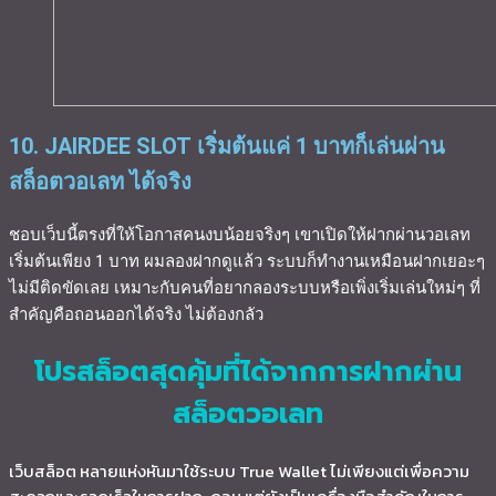
10. JAIRDEE SLOT เริ่มต้นแค่ 1 บาทก็เล่นผ่าน
สล็อตวอเลท ได้จริง
ชอบเว็บนี้ตรงที่ให้โอกาสคนงบน้อยจริงๆ เขาเปิดให้ฝากผ่านวอเลท
เริ่มต้นเพียง 1 บาท ผมลองฝากดูแล้ว ระบบก็ทำงานเหมือนฝากเยอะๆ
ไม่มีติดขัดเลย เหมาะกับคนที่อยากลองระบบหรือเพิ่งเริ่มเล่นใหม่ๆ ที่
สำคัญคือถอนออกได้จริง ไม่ต้องกลัว
โปรสล็อตสุดคุ้มที่ได้จากการฝากผ่าน
สล็อตวอเลท
เว็บสล็อต หลายแห่งหันมาใช้ระบบ True Wallet ไม่เพียงแต่เพื่อความ