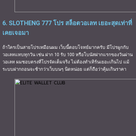
6. SLOTHENG 777 โปร สล็อตวอเลท เยอะสุดเท่าที่
เคยเจอมา
ถ้าใครเป็นสายโปรเหมือนผม เว็บนี้ตอบโจทย์มากครับ มีโปรผูกกับ
วอเลทแทบทุกวัน เช่น ฝาก 10 รับ 100 หรือโบนัสฝากแรกของวันผ่าน
วอเลท ผมชอบตรงที่โปรจัดเต็มจริง ไม่ต้องทำเทิร์นเยอะเกินไป แม้
ระบบฝากถอนจะช้ากว่าเว็บบนๆ นิดหน่อย แต่ก็ถือว่าคุ้มเกินราคา