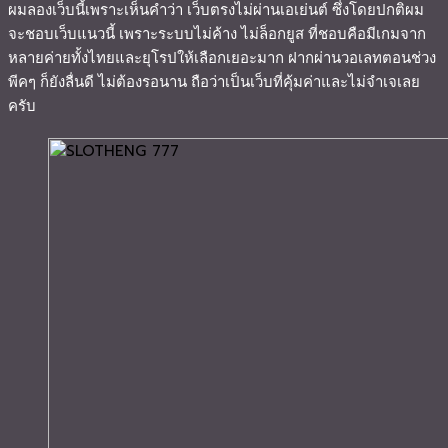
ผมลองเว็บนี้เพราะเห็นคำว่า เว็บตรงไม่ผ่านเอเย่นต์ ซึ่งโดยปกติผม
จะชอบเว็บแนวนี้ เพราะระบบไม่ค้าง ไม่ล็อกยูส ที่ชอบคือมีเกมจาก
หลายค่ายทั้งไทยและยุโรปให้เลือกเยอะมาก ฝากผ่านวอเลทตอนช่วง
พีคๆ ก็ยังลื่นดี ไม่ต้องรอนาน ถือว่าเป็นเว็บที่คุ้มค่าและไม่จำเจเลย
ครับ