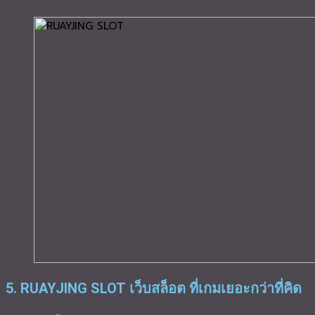
5. RUAYJING SLOT เว็บสล็อต ที่เกมเยอะกว่าที่คิด