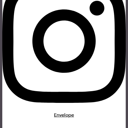
Envelope