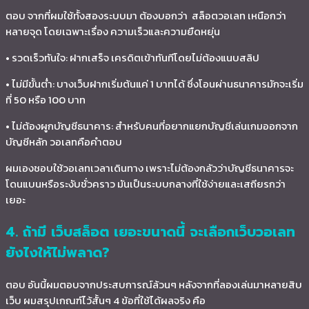
ตอบ จากที่ผมใช้ทั้งสองระบบมา ต้องบอกว่า สล็อตวอเลท เหนือกว่า
หลายจุด โดยเฉพาะเรื่อง ความเร็วและความยืดหยุ่น
• รวดเร็วทันใจ: ฝากเสร็จ เครดิตเข้าทันทีโดยไม่ต้องแนบสลิป
• ไม่มีขั้นต่ำ: บางเว็บฝากเริ่มต้นแค่ 1 บาทได้ ซึ่งโอนผ่านธนาคารมักจะเริ่ม
ที่ 50 หรือ 100 บาท
• ไม่ต้องผูกบัญชีธนาคาร: สำหรับคนที่อยากแยกบัญชีเล่นเกมออกจาก
บัญชีหลัก วอเลทคือคำตอบ
ผมเองชอบใช้วอเลทเวลาเดินทาง เพราะไม่ต้องกลัวว่าบัญชีธนาคารจะ
โดนแบนหรือระงับชั่วคราว มันเป็นระบบกลางที่ใช้ง่ายและเสถียรกว่า
เยอะ
4. ถ้ามี เว็บสล็อต เยอะขนาดนี้ จะเลือกเว็บวอเลท
ยังไงให้ไม่พลาด?
ตอบ อันนี้ผมตอบจากประสบการณ์ล้วนๆ หลังจากที่ลองเล่นมาหลายสิบ
เว็บ ผมสรุปเกณฑ์ไว้สั้นๆ 4 ข้อที่ใช้ได้ผลจริง คือ