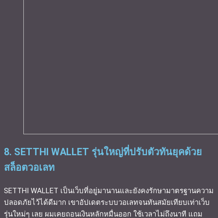
8. SETTHI WALLET รุ่นใหญ่ที่ปรับตัวทันยุคด้วย
สล็อตวอเลท
SETTHI WALLET เป็นเว็บที่อยู่มานานและยังคงรักษามาตรฐานความ
ปลอดภัยไว้ได้ดีมาก เขาอัปเดตระบบวอเลทจนทันสมัยเทียบเท่าเว็บ
รุ่นใหม่ๆ เลย ผมเคยถอนเงินหลักหมื่นออก ใช้เวลาไม่ถึงนาที แถม