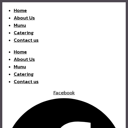
Home
About Us
Munu
Catering
Contact us
Home
About Us
Munu
Catering
Contact us
Facebook