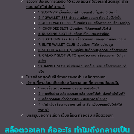
รีวิวจากประสบการณ์จริง 10 เว็บสล็อต ที่ใช้วอเลทได้ดีที่สุด ฝาก
ถอนออโต้ไวไม่เกิน 10 วิ
1. SLOTVVIP เว็บสล็อต ที่ฝากวอเลทไวที่สุดใน 5 วินาที
2. PGWALLET 888 ถ้าชอบ สล็อตวอเลท ต้องเว็บนี้เท่านั้น
3. AUTO WALLET 99 เว็บใหม่ที่ระบบ สล็อตวอเลท เร็วแรงที่สุด
4. CHOKDEE SLOT เว็บสล็อต ที่มั่นคงและไว้ใจได้
5. RUAYJING SLOT เว็บสล็อต ที่เกมเยอะกว่าที่คิด
6. SLOTHENG 777 โปร สล็อตวอเลท เยอะสุดเท่าที่เคยเจอมา
7. ELITE WALLET CLUB เว็บสล็อต ที่ใช้งานง่ายสุด
8. SETTHI WALLET รุ่นใหญ่ที่ปรับตัวทันยุคด้วย สล็อตวอเลท
9. GALAXY SLOT AUTO ยูสเดียว เล่น สล็อตวอเลท ได้ทุก
อย่าง
10. JAIRDEE SLOT เริ่มต้นแค่ 1 บาทก็เล่นผ่าน สล็อตวอเลท ได้
จริง
โปรสล็อตสุดคุ้มที่ได้จากการฝากผ่าน สล็อตวอเลท
คำถามที่พบบ่อย เกี่ยวกับ สล็อตวอเลท ที่หลายคนยังสงสัย
1. เล่นสล็อตด้วยวอเลท ปลอดภัยจริงไหม?
2. ฝากเงินผ่าน สล็อตวอเลท แล้ว ยอดไม่เข้า ต้องทำยังไงดี?
3. สล็อตวอเลท ดีกว่าการโอนผ่านธนาคารยังไง?
4. ถ้ามี เว็บสล็อต เยอะขนาดนี้ จะเลือกเว็บวอเลทยังไงให้ไม่
พลาด?
บทสรุปของการเลือก เว็บสล็อต ที่รองรับ สล็อตวอเลท
สล็อตวอเลท คืออะไร ทำไมถึงกลายเป็น