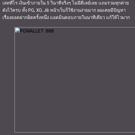
เลททีไร เงินเข้าภายใน 5 วินาทีจริงๆ ไม่มีดีเลย์เลย แถมรวมทุกค่าย
ดังไว้ครบ ทั้ง PG, XO, Jili หน้าเว็บก็ใช้งานง่ายมาก ผมเคยมีปัญหา
เรื่องยอดฝากผิดครั้งหนึ่ง แอดมินตอบภายในนาทีเดียว แก้ให้ไวมาก