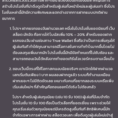
สะดวกและรวดเร็วในการฝาก-ถอน แต่ยังเป็นเครื่องมือสำคัญในการ
สร้างโปรโมชั่นที่น่าดึงดูดใจสำหรับผู้เล่นทั้งหน้าใหม่และผู้เล่นเก่า ซึ่งโปร
โมชั่นเหล่านี้มักมีความพิเศษและแตกต่างจากการฝากแบบปกติผ่าน
ธนาคาร
โปรฯ ฝากแรกของวันผ่านวอเลท หนึ่งในโปรโมชั่นยอดนิยมที่ เว็บ
สล็อต มักจัด คือการให้ โบนัสเพิ่ม 10% – 20% สำหรับยอดฝาก
แรกของวัน ผ่านช่องทาง True Wallet ซึ่งถือว่าเป็นการเพิ่มทุนให้
ผู้เล่นทันที ทำให้คุณสามารถมีโอกาสในการทำกำไรมากขึ้นโดยไม่
ต้องลงทุนเพิ่มมากนัก โปรโมชั่นนี้มักมีข้อกำหนดที่ไม่ซับซ้อน และ
สามารถถอนเงินได้หลังจากทำยอดเทิร์นโอเวอร์ครบตามเงื่อนไข
ชอบเว็บนี้ตรงที่ให้โอกาสคนงบน้อยจริงๆ เขาเปิดให้ฝากผ่านวอ
เลทเริ่มต้นเพียง 1 บาท ผมลองฝากดูแล้ว ระบบก็ทำงานเหมือน
ฝากเยอะๆ ไม่มีติดขัดเลย เหมาะกับคนที่อยากลองระบบหรือเพิ่ง
เริ่มเล่นใหม่ๆ ที่สำคัญคือถอนออกได้จริง ไม่ต้องกลัว
โปรฯ สำหรับผู้เล่นทุนน้อย (เช่น 10 รับ 100) ผู้เล่นที่มีงบจำกัด
โปรโมชั่น 10 รับ 100 ถือเป็นตัวเลือกที่ยอดเยี่ยม เพราะช่วยให้
คุณเริ่มเล่นด้วยทุนน้อยแต่มีเครดิตสูงขึ้นทันที สิทธิพิเศษนี้มัก
จำกัดเฉพาะการฝากผ่าน สล็อตวอเลท เพื่อดึงดูดผู้เล่นใหม่เข้าสู่