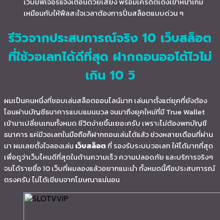
เว็บมีฟีเจอร์แจ้งเตือนด้วยเสียง พร้อมเครดิตเด้งเข้าหน้าเกม
เหมือนกับให้ฟีลสะใจเวลาต้องการปั่นสล็อตแบบด่วน ๆ
รีวิวจากประสบการณ์จริง 10 เว็บสล็อต
ที่ใช้วอเลทได้ดีที่สุด ฝากถอนออโต้ไวไม่
เกิน 10 วิ
ผมเป็นคนหนึ่งที่ชอบเล่นสล็อตออนไลน์มาก เล่นมาตั้งแต่ยุคที่ยังต้อง
โอนผ่านบัญชีธนาคารแบบแมนนวล จนมาถึงยุคใหม่ที่มี True Wallet
เข้ามาเปลี่ยนเกมทั้งหมด ชีวิตง่ายขึ้นเยอะครับ เพราะไม่ต้องพกบัญชี
ธนาคาร แค่มีวอเลทในมือถือก็ฝากถอนเล่นได้แล้ว ช่วงหลายเดือนที่ผ่าน
มา ผมเลยตั้งใจลองเล่น
เว็บสล็อต
ที่ รองรับระบบวอเลท ให้ได้มากที่สุด
เพื่อดูว่าเว็บไหนดีที่สุดในด้านความเร็ว ความปลอดภัย และบริการจริงๆ
จนได้รายชื่อ 10 เว็บที่ผมลองแล้วอยากแนะนำ ทั้งหมดนี้คือประสบการณ์
ตรงครับ ไม่ได้เขียนจากโฆษณาแน่นอน