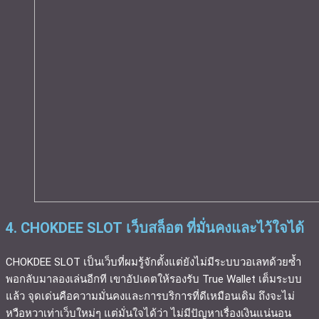
4. CHOKDEE SLOT เว็บสล็อต ที่มั่นคงและไว้ใจได้
CHOKDEE SLOT เป็นเว็บที่ผมรู้จักตั้งแต่ยังไม่มีระบบวอเลทด้วยซ้ำ
พอกลับมาลองเล่นอีกที เขาอัปเดตให้รองรับ True Wallet เต็มระบบ
แล้ว จุดเด่นคือความมั่นคงและการบริการที่ดีเหมือนเดิม ถึงจะไม่
หวือหวาเท่าเว็บใหม่ๆ แต่มั่นใจได้ว่า ไม่มีปัญหาเรื่องเงินแน่นอน