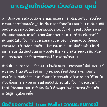
มาตรฐานใหม่ของ เว็บสล็อต ยุคนี้​
จากประสบการณ์ส่วนตัว การเล่นผ่านวอเลททำให้ผมไม่ต้องกลัวเรื่อง
ความปลอดภัยของข้อมูลบัญชีธนาคารอีกต่อไป แถมยังเหมาะกับคนที่มี
งบน้อย เพราะส่วนใหญ่เว็บที่รองรับระบบนี้จะ ฝากถอนไม่มีขั้นต่ำ บาง
เว็บผมเคยลองฝากแค่ 5 บาทเพื่อทดสอบระบบ เขาก็ยังปรับยอดให้
อัตโนมัติในไม่กี่วินาที ถือว่าเร็วและแม่นยำจริงๆ ย้อนกลับไปเมื่อก่อน
เวลาจะเล่น เว็บสล็อต สักเว็บหนึ่ง การฝากเงินเข้าเล่นต้องผ่านบัญชี
ธนาคารเท่านั้น ต้องโอนผ่าน Mobile Banking แล้วค่อยส่งสลิปให้แอ
ดมินตรวจสอบ รออีกสักพักกว่าจะได้เครดิตเข้าระบบ
ถ้าวันไหนธนาคารล่มหรือระบบหน่วงก็แทบจะหมดอารมณ์เล่นไปเลย แต่
พอระบบ True Wallet เข้ามา ทุกอย่างเปลี่ยนไปทันที เพราะมันคือ
กระเป๋าเงินดิจิทัลที่สามารถเชื่อมต่อโดยตรงกับ สล็อตวอเลท ได้โดยไม่
ต้องพึ่งธนาคาร ผมสามารถฝากเงินได้ภายในไม่กี่วินาที ยอดเข้าทันที
โดยไม่ต้องแนบสลิป ที่สำคัญคือ ไม่ต้องผูกบัญชีธนาคารหลักกับเว็บ
ทำให้รู้สึกอุ่นใจมากขึ้น
ข้อดีของการใช้ True Wallet จากประสบการณ์