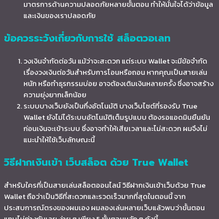
มาตรการด้านความปลอดภัยหลายขั้นตอน ทำให้มั่นใจได้ว่าข้อมูล
และเงินของเราปลอดภัย
ข้อควรระวังเกี่ยวกับการใช้ สล็อตวอเลท
วงเงินจำกัดต่อวัน แม้ว่าจะสะดวก แต่ระบบ Wallet จะมีข้อจำกัด
เรื่องวงเงินต่อวันสำหรับการโอนหรือถอน หากคุณเป็นสายเล่น
หนัก หรือทำธุรกรรมบ่อย อาจต้องเติมเงินหลายครั้ง ซึ่งอาจสร้าง
ความยุ่งยากเล็กน้อย
ระบบบางเว็บยังเป็นกึ่งอัตโนมัติ บางเว็บไซต์ที่รองรับ True
Wallet ยังไม่ได้ระบบอัตโนมัติเต็มรูปแบบ ต้องรอแอดมินยืนยัน
ก่อนเงินจะเข้าระบบ ซึ่งอาจทำให้เสียเวลาและไม่สะดวก ผมจึงไม่
แนะนำให้ใช้เว็บลักษณะนี้
วิธีฝากเงินเข้า เว็บสล็อต ด้วย True Wallet
สำหรับใครที่เป็นสายเล่นสล็อตออนไลน์ วิธีฝากเงินเข้าเว็บด้วย True
Wallet ถือว่าเป็นวิธีที่สะดวกและรวดเร็วมากที่สุดในตอนนี้ จาก
ประสบการณ์ตรงของผมเอง ผมลองเล่นหลายเว็บแล้วพบว่าขั้นตอน
แทบไม่ต่างกันเลย ง่าย ๆ เพียง 5 ขั้นตอนหลัก ๆ ดังนี้