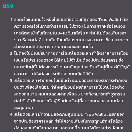
ตรง
รวดเร็วแบบทันใจ หนึ่งในข้อดีที่ชัดเจนที่สุดของ True Wallet คือ
ความรวดเร็วในการทำธุรกรรม ไม่ว่าจะเป็นการฝากหรือโอนเงิน
เครดิตจะเข้าทันทีภายใน 3–10 วินาทีจริง ๆ ทำให้ไม่ต้องเสียเวลา
รอ หรือแคปสลิปส่งยืนยันเหมือนระบบบางธนาคาร ซึ่งเหมาะมาก
สำหรับคนที่ต้องการความสะดวกและรวดเร็ว
ไม่ต้องใช้บัญชีธนาคาร การใช้ สล็อตวอเลท ทำให้เราสามารถโอน
เงินหรือชำระเงินต่างๆ ได้โดยไม่จำเป็นต้องมีบัญชีธนาคาร ซึ่ง
เหมาะกับผู้ที่ไม่ต้องการเปิดเผยข้อมูลส่วนตัว หรือผู้ที่ไม่ได้มีบัญชี
ธนาคาร แต่ยังต้องการใช้งานระบบเงินดิจิทัล
สล็อตวอเลท ฝากถอนไม่มีขั้นต่ำ ระบบวอเลทรองรับการฝากเงิน
ขั้นต่ำเพียงเล็กน้อย ทำให้ผู้ที่มีงบน้อยก็สามารถใช้งานได้อย่าง
สะดวกสบาย ผมเคยลองฝากเพียง 5 บาทก็สามารถทำธุรกรรม
ต่อได้แล้ว ซึ่งเหมาะกับผู้เริ่มต้นหรือผู้ที่อยากทดลองระบบก่อน
ลงทุนเยอะ
สล็อตวอเลท มีความปลอดภัยสูง ระบบ True Wallet แยกออก
จากบัญชีธนาคารหลัก ทำให้ความเสี่ยงในการถูกแฮ็กหรือล้วง
ข้อมูลส่วนตัวน้อยลงมาก นอกจากนี้ ระบบยังมีการเข้ารหัสและ