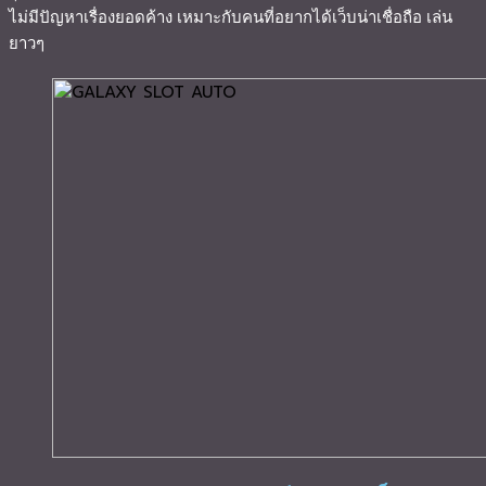
ไม่มีปัญหาเรื่องยอดค้าง เหมาะกับคนที่อยากได้เว็บน่าเชื่อถือ เล่น
ยาวๆ