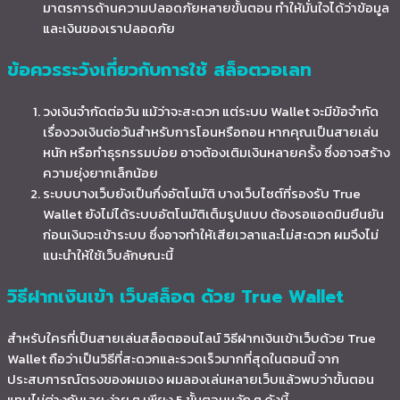
มาตรการด้านความปลอดภัยหลายขั้นตอน ทำให้มั่นใจได้ว่าข้อมูล
และเงินของเราปลอดภัย
ข้อควรระวังเกี่ยวกับการใช้ สล็อตวอเลท
วงเงินจำกัดต่อวัน แม้ว่าจะสะดวก แต่ระบบ Wallet จะมีข้อจำกัด
เรื่องวงเงินต่อวันสำหรับการโอนหรือถอน หากคุณเป็นสายเล่น
หนัก หรือทำธุรกรรมบ่อย อาจต้องเติมเงินหลายครั้ง ซึ่งอาจสร้าง
ความยุ่งยากเล็กน้อย
ระบบบางเว็บยังเป็นกึ่งอัตโนมัติ บางเว็บไซต์ที่รองรับ True
Wallet ยังไม่ได้ระบบอัตโนมัติเต็มรูปแบบ ต้องรอแอดมินยืนยัน
ก่อนเงินจะเข้าระบบ ซึ่งอาจทำให้เสียเวลาและไม่สะดวก ผมจึงไม่
แนะนำให้ใช้เว็บลักษณะนี้
วิธีฝากเงินเข้า เว็บสล็อต ด้วย True Wallet
สำหรับใครที่เป็นสายเล่นสล็อตออนไลน์ วิธีฝากเงินเข้าเว็บด้วย True
Wallet ถือว่าเป็นวิธีที่สะดวกและรวดเร็วมากที่สุดในตอนนี้ จาก
ประสบการณ์ตรงของผมเอง ผมลองเล่นหลายเว็บแล้วพบว่าขั้นตอน
แทบไม่ต่างกันเลย ง่าย ๆ เพียง 5 ขั้นตอนหลัก ๆ ดังนี้