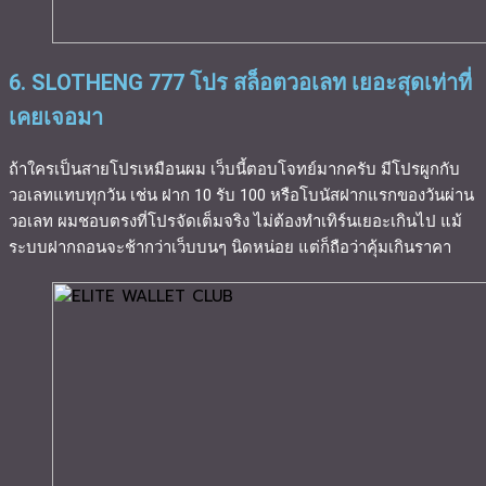
6. SLOTHENG 777 โปร สล็อตวอเลท เยอะสุดเท่าที่
เคยเจอมา
ถ้าใครเป็นสายโปรเหมือนผม เว็บนี้ตอบโจทย์มากครับ มีโปรผูกกับ
วอเลทแทบทุกวัน เช่น ฝาก 10 รับ 100 หรือโบนัสฝากแรกของวันผ่าน
วอเลท ผมชอบตรงที่โปรจัดเต็มจริง ไม่ต้องทำเทิร์นเยอะเกินไป แม้
ระบบฝากถอนจะช้ากว่าเว็บบนๆ นิดหน่อย แต่ก็ถือว่าคุ้มเกินราคา