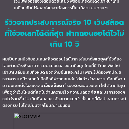
เว็บมีฟีเจอร์แจ้งเตือนด้วยเสียง พร้อมเครดิตเด้งเข้าหน้าเกม
เหมือนกับให้ฟีลสะใจเวลาต้องการปั่นสล็อตแบบด่วน ๆ
รีวิวจากประสบการณ์จริง 10 เว็บสล็อต
ที่ใช้วอเลทได้ดีที่สุด ฝากถอนออโต้ไวไม่
เกิน 10 วิ
ผมเป็นคนหนึ่งที่ชอบเล่นสล็อตออนไลน์มาก เล่นมาตั้งแต่ยุคที่ยังต้อง
โอนผ่านบัญชีธนาคารแบบแมนนวล จนมาถึงยุคใหม่ที่มี True Wallet
เข้ามาเปลี่ยนเกมทั้งหมด ชีวิตง่ายขึ้นเยอะครับ เพราะไม่ต้องพกบัญชี
ธนาคาร แค่มีวอเลทในมือถือก็ฝากถอนเล่นได้แล้ว ช่วงหลายเดือนที่ผ่าน
มา ผมเลยตั้งใจลองเล่น
เว็บสล็อต
ที่ รองรับระบบวอเลท ให้ได้มากที่สุด
เพื่อดูว่าเว็บไหนดีที่สุดในด้านความเร็ว ความปลอดภัย และบริการจริงๆ
จนได้รายชื่อ 10 เว็บที่ผมลองแล้วอยากแนะนำ ทั้งหมดนี้คือประสบการณ์
ตรงครับ ไม่ได้เขียนจากโฆษณาแน่นอน