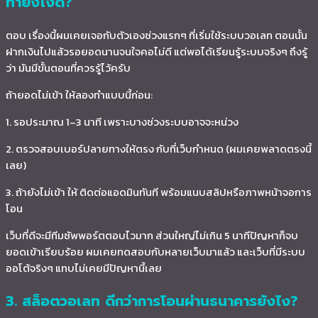
ทำยังไงดี?
ตอบ เรื่องนี้ผมเคยเจอกับตัวเองช่วงแรกๆ ที่เริ่มใช้ระบบวอเลท ตอนนั้น
ฝากเงินไปแล้วรอยอดนานจนใจคอไม่ดี แต่พอได้เรียนรู้ระบบจริงๆ ถึงรู้
ว่า มันมีขั้นตอนที่ควรรู้ไว้ครับ
ถ้ายอดไม่เข้า ให้ลองทำแบบนี้ก่อน:
1. รอประมาณ 1–3 นาที เพราะบางช่วงระบบอาจจะหน่วง
2. ตรวจสอบเบอร์ปลายทางให้ตรง กับที่เว็บกำหนด (ผมเคยพลาดตรงนี้
เลย)
3. ถ้ายังไม่เข้า ให้ ติดต่อแอดมินทันที พร้อมแนบสลิปหรือภาพหน้าจอการ
โอน
เว็บที่ดีจะมีทีมซัพพอร์ตตอบไวมาก ส่วนใหญ่ไม่เกิน 5 นาทีปัญหาก็จบ
ยอดเข้าเรียบร้อย ผมเคยทดสอบกับหลายเว็บมาแล้ว และเว็บที่มีระบบ
ออโต้จริงๆ แทบไม่เคยมีปัญหานี้เลย
3. สล็อตวอเลท ดีกว่าการโอนผ่านธนาคารยังไง?