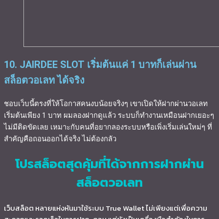
10. JAIRDEE SLOT เริ่มต้นแค่ 1 บาทก็เล่นผ่าน
สล็อตวอเลท ได้จริง
ชอบเว็บนี้ตรงที่ให้โอกาสคนงบน้อยจริงๆ เขาเปิดให้ฝากผ่านวอเลท
เริ่มต้นเพียง 1 บาท ผมลองฝากดูแล้ว ระบบก็ทำงานเหมือนฝากเยอะๆ
ไม่มีติดขัดเลย เหมาะกับคนที่อยากลองระบบหรือเพิ่งเริ่มเล่นใหม่ๆ ที่
สำคัญคือถอนออกได้จริง ไม่ต้องกลัว
โปรสล็อตสุดคุ้มที่ได้จากการฝากผ่าน
สล็อตวอเลท
เว็บสล็อต หลายแห่งหันมาใช้ระบบ True Wallet ไม่เพียงแต่เพื่อความ