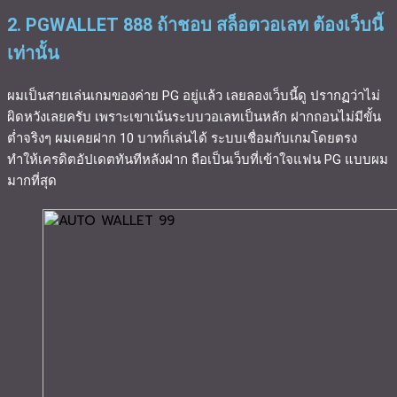
2. PGWALLET 888 ถ้าชอบ สล็อตวอเลท ต้องเว็บนี้
เท่านั้น
ผมเป็นสายเล่นเกมของค่าย PG อยู่แล้ว เลยลองเว็บนี้ดู ปรากฏว่าไม่
ผิดหวังเลยครับ เพราะเขาเน้นระบบวอเลทเป็นหลัก ฝากถอนไม่มีขั้น
ต่ำจริงๆ ผมเคยฝาก 10 บาทก็เล่นได้ ระบบเชื่อมกับเกมโดยตรง
ทำให้เครดิตอัปเดตทันทีหลังฝาก ถือเป็นเว็บที่เข้าใจแฟน PG แบบผม
มากที่สุด