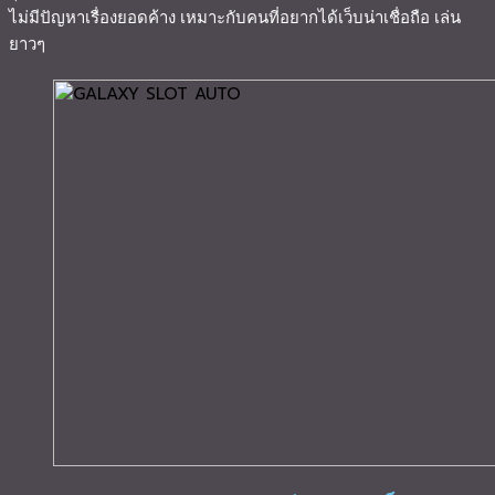
ไม่มีปัญหาเรื่องยอดค้าง เหมาะกับคนที่อยากได้เว็บน่าเชื่อถือ เล่น
ยาวๆ