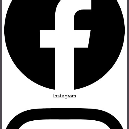
Instagram