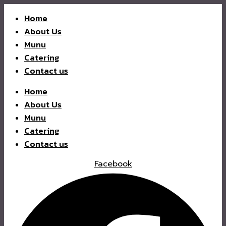
Home
About Us
Munu
Catering
Contact us
Home
About Us
Munu
Catering
Contact us
Facebook