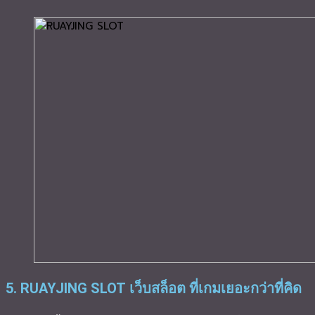
5. RUAYJING SLOT เว็บสล็อต ที่เกมเยอะกว่าที่คิด