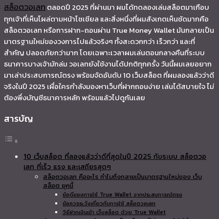
สล็อตวอเลท
ตลอดปี 2025 ที่ผ่านมา ผมได้ทดลองเล่นสล็อตมาเกือบ
ทุกเจ้าที่เห็นโผล่ตามหน้าโซเชียล และสิ่งหนึ่งที่ผมสังเกตเห็นชัดมากคือ
สล็อตวอเลท หรือการฝาก-ถอนผ่าน True Money Wallet มันกลายเป็น
มาตรฐานใหม่ของวงการไปแล้วจริงๆ ทั้งสะดวกกว่า เร็วกว่า และที่
สำคัญ ปลอดภัยกว่ามาก โดยเฉพาะเวลาผมเล่นตอนกลางคืนที่ระบบ
ธนาคารบางเจ้ามักล่ม วอเลทยังใช้งานได้ปกติทุกครั้ง วันนี้ผมเลยอยาก
มาเล่าประสบการณ์ตรง พร้อมจัดอันดับ 10 เว็บสล็อต ที่ผมลองแล้วว่าดี
จริงในปี 2025 เผื่อใครกำลังมองหาเว็บที่ฝากถอนง่าย เล่นได้สบายใจ ไม่
ต้องพึ่งบัญชีธนาคารหลัก พร้อมแล้วไปดูกันเลย
สารบัญ
10 เว็บสล็อต ที่ลองแล้วว่าดีที่สุดในปี 2025 กับระบบ สล็อตวอ
เลท ที่เร็ว แรง และเสถียรสุดๆ
สล็อตวอเลท คืออะไร ทำไมถึงกลายเป็นมาตรฐานใหม่ของ เว็บ
สล็อต ยุคนี้​
ข้อดีของการใช้ True Wallet จากประสบการณ์ตรง
ข้อควรระวังเกี่ยวกับการใช้ สล็อตวอเลท
วิธีฝากเงินเข้า เว็บสล็อต ด้วย True Wallet