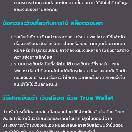
มาตรการด้านความปลอดภัยหลายขั้นตอน ทำให้มั่นใจได้ว่าข้อมูล
และเงินของเราปลอดภัย
ข้อควรระวังเกี่ยวกับการใช้ สล็อตวอเลท
วงเงินจำกัดต่อวัน แม้ว่าจะสะดวก แต่ระบบ Wallet จะมีข้อจำกัด
เรื่องวงเงินต่อวันสำหรับการโอนหรือถอน หากคุณเป็นสายเล่น
หนัก หรือทำธุรกรรมบ่อย อาจต้องเติมเงินหลายครั้ง ซึ่งอาจสร้าง
ความยุ่งยากเล็กน้อย
ระบบบางเว็บยังเป็นกึ่งอัตโนมัติ บางเว็บไซต์ที่รองรับ True
Wallet ยังไม่ได้ระบบอัตโนมัติเต็มรูปแบบ ต้องรอแอดมินยืนยัน
ก่อนเงินจะเข้าระบบ ซึ่งอาจทำให้เสียเวลาและไม่สะดวก ผมจึงไม่
แนะนำให้ใช้เว็บลักษณะนี้
วิธีฝากเงินเข้า เว็บสล็อต ด้วย True Wallet
สำหรับใครที่เป็นสายเล่นสล็อตออนไลน์ วิธีฝากเงินเข้าเว็บด้วย True
Wallet ถือว่าเป็นวิธีที่สะดวกและรวดเร็วมากที่สุดในตอนนี้ จาก
ประสบการณ์ตรงของผมเอง ผมลองเล่นหลายเว็บแล้วพบว่าขั้นตอน
แทบไม่ต่างกันเลย ง่าย ๆ เพียง 5 ขั้นตอนหลัก ๆ ดังนี้