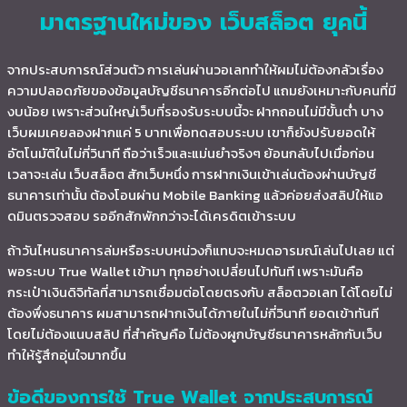
มาตรฐานใหม่ของ เว็บสล็อต ยุคนี้​
จากประสบการณ์ส่วนตัว การเล่นผ่านวอเลททำให้ผมไม่ต้องกลัวเรื่อง
ความปลอดภัยของข้อมูลบัญชีธนาคารอีกต่อไป แถมยังเหมาะกับคนที่มี
งบน้อย เพราะส่วนใหญ่เว็บที่รองรับระบบนี้จะ ฝากถอนไม่มีขั้นต่ำ บาง
เว็บผมเคยลองฝากแค่ 5 บาทเพื่อทดสอบระบบ เขาก็ยังปรับยอดให้
อัตโนมัติในไม่กี่วินาที ถือว่าเร็วและแม่นยำจริงๆ ย้อนกลับไปเมื่อก่อน
เวลาจะเล่น เว็บสล็อต สักเว็บหนึ่ง การฝากเงินเข้าเล่นต้องผ่านบัญชี
ธนาคารเท่านั้น ต้องโอนผ่าน Mobile Banking แล้วค่อยส่งสลิปให้แอ
ดมินตรวจสอบ รออีกสักพักกว่าจะได้เครดิตเข้าระบบ
ถ้าวันไหนธนาคารล่มหรือระบบหน่วงก็แทบจะหมดอารมณ์เล่นไปเลย แต่
พอระบบ True Wallet เข้ามา ทุกอย่างเปลี่ยนไปทันที เพราะมันคือ
กระเป๋าเงินดิจิทัลที่สามารถเชื่อมต่อโดยตรงกับ สล็อตวอเลท ได้โดยไม่
ต้องพึ่งธนาคาร ผมสามารถฝากเงินได้ภายในไม่กี่วินาที ยอดเข้าทันที
โดยไม่ต้องแนบสลิป ที่สำคัญคือ ไม่ต้องผูกบัญชีธนาคารหลักกับเว็บ
ทำให้รู้สึกอุ่นใจมากขึ้น
ข้อดีของการใช้ True Wallet จากประสบการณ์