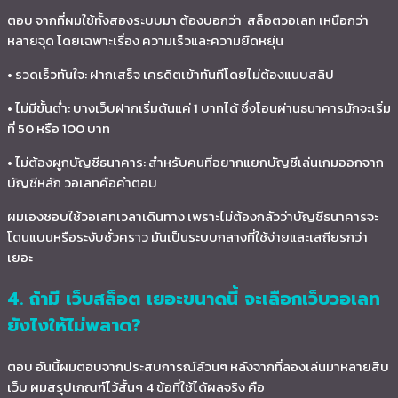
ตอบ จากที่ผมใช้ทั้งสองระบบมา ต้องบอกว่า สล็อตวอเลท เหนือกว่า
หลายจุด โดยเฉพาะเรื่อง ความเร็วและความยืดหยุ่น
• รวดเร็วทันใจ: ฝากเสร็จ เครดิตเข้าทันทีโดยไม่ต้องแนบสลิป
• ไม่มีขั้นต่ำ: บางเว็บฝากเริ่มต้นแค่ 1 บาทได้ ซึ่งโอนผ่านธนาคารมักจะเริ่ม
ที่ 50 หรือ 100 บาท
• ไม่ต้องผูกบัญชีธนาคาร: สำหรับคนที่อยากแยกบัญชีเล่นเกมออกจาก
บัญชีหลัก วอเลทคือคำตอบ
ผมเองชอบใช้วอเลทเวลาเดินทาง เพราะไม่ต้องกลัวว่าบัญชีธนาคารจะ
โดนแบนหรือระงับชั่วคราว มันเป็นระบบกลางที่ใช้ง่ายและเสถียรกว่า
เยอะ
4. ถ้ามี เว็บสล็อต เยอะขนาดนี้ จะเลือกเว็บวอเลท
ยังไงให้ไม่พลาด?
ตอบ อันนี้ผมตอบจากประสบการณ์ล้วนๆ หลังจากที่ลองเล่นมาหลายสิบ
เว็บ ผมสรุปเกณฑ์ไว้สั้นๆ 4 ข้อที่ใช้ได้ผลจริง คือ