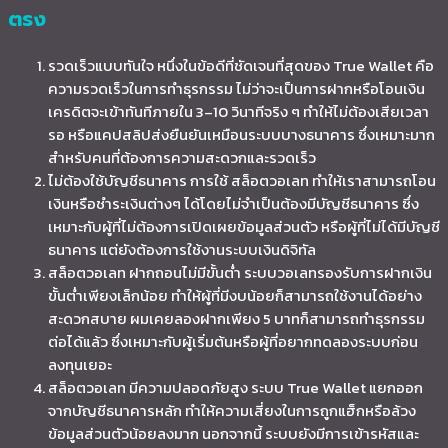
ตรง
รวดเร็วแบบทันใจ หนึ่งในข้อดีที่ชัดเจนที่สุดของ True Wallet คือ
ความรวดเร็วในการทำธุรกรรม ไม่ว่าจะเป็นการฝากหรือโอนเงิน
เครดิตจะเข้าทันทีภายใน 3–10 วินาทีจริง ๆ ทำให้ไม่ต้องเสียเวลา
รอ หรือแคปสลิปส่งยืนยันเหมือนระบบบางธนาคาร ซึ่งเหมาะมาก
สำหรับคนที่ต้องการความสะดวกและรวดเร็ว
ไม่ต้องใช้บัญชีธนาคาร การใช้ สล็อตวอเลท ทำให้เราสามารถโอน
เงินหรือชำระเงินต่างๆ ได้โดยไม่จำเป็นต้องมีบัญชีธนาคาร ซึ่ง
เหมาะกับผู้ที่ไม่ต้องการเปิดเผยข้อมูลส่วนตัว หรือผู้ที่ไม่ได้มีบัญชี
ธนาคาร แต่ยังต้องการใช้งานระบบเงินดิจิทัล
สล็อตวอเลท ฝากถอนไม่มีขั้นต่ำ ระบบวอเลทรองรับการฝากเงิน
ขั้นต่ำเพียงเล็กน้อย ทำให้ผู้ที่มีงบน้อยก็สามารถใช้งานได้อย่าง
สะดวกสบาย ผมเคยลองฝากเพียง 5 บาทก็สามารถทำธุรกรรม
ต่อได้แล้ว ซึ่งเหมาะกับผู้เริ่มต้นหรือผู้ที่อยากทดลองระบบก่อน
ลงทุนเยอะ
สล็อตวอเลท มีความปลอดภัยสูง ระบบ True Wallet แยกออก
จากบัญชีธนาคารหลัก ทำให้ความเสี่ยงในการถูกแฮ็กหรือล้วง
ข้อมูลส่วนตัวน้อยลงมาก นอกจากนี้ ระบบยังมีการเข้ารหัสและ