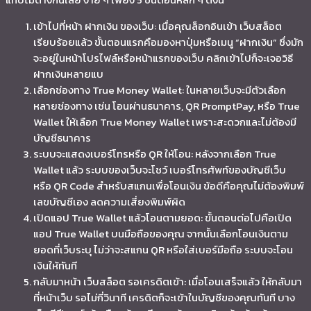
เข้าไปที่หน้า ฝากเงิน ของเว็บ: เมื่อคุณล็อกอินเข้า เว็บสล็อต
เรียบร้อยแล้ว ขั้นตอนแรกคือมองหาปุ่มหรือเมนู “ฝากเงิน” ซึ่งมัก
จะอยู่ในหน้าโปรไฟล์หรือหน้าแรกของเว็บ คลิกเข้าไปก็จะเจอวิธี
ฝากเงินหลายแบ
เลือกช่องทาง True Money Wallet: ในหลายเว็บจะมีตัวเลือก
หลายช่องทาง เช่น โอนผ่านธนาคาร, QR PromptPay, หรือ True
Wallet ให้เลือก True Money Wallet เพราะสะดวกและไม่ต้องมี
บัญชีธนาคาร
ระบบจะแสดงเบอร์โทรหรือ QR ให้โอน: หลังจากเลือก True
Wallet แล้ว ระบบของเว็บจะโชว์ เบอร์โทรศัพท์ของบัญชีเว็บ
หรือ QR Code สำหรับสแกนเพื่อโอนเงิน ข้อดีคือคุณไม่ต้องพิมพ์
เลขบัญชีเอง ลดความเสี่ยงพิมพ์ผิด
เปิดแอป True Wallet แล้วโอนตามยอด: ขั้นตอนต่อไปคือเปิด
แอป True Wallet บนมือถือของคุณ จากนั้นเลือกโอนเงินตาม
ยอดที่เว็บระบุ ไม่ว่าจะสแกน QR หรือใส่เบอร์มือถือ ระบบจะโอน
เงินให้ทันที
กลับมาหน้า เว็บสล็อต รอเครดิตเข้า: เมื่อโอนเสร็จแล้ว ให้กลับมา
ที่หน้าเว็บ รอไม่กี่วินาที เครดิตก็จะเข้าในบัญชีของคุณทันที บาง