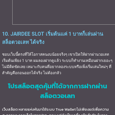
10. JAIRDEE SLOT เริ่มต้นแค่ 1 บาทก็เล่นผ่าน
สล็อตวอเลท ได้จริง
ชอบเว็บนี้ตรงที่ให้โอกาสคนงบน้อยจริงๆ เขาเปิดให้ฝากผ่านวอเลท
เริ่มต้นเพียง 1 บาท ผมลองฝากดูแล้ว ระบบก็ทำงานเหมือนฝากเยอะๆ
ไม่มีติดขัดเลย เหมาะกับคนที่อยากลองระบบหรือเพิ่งเริ่มเล่นใหม่ๆ ที่
สำคัญคือถอนออกได้จริง ไม่ต้องกลัว
โปรสล็อตสุดคุ้มที่ได้จากการฝากผ่าน
สล็อตวอเลท
เว็บสล็อต หลายแห่งหันมาใช้ระบบ True Wallet ไม่เพียงแต่เพื่อความ