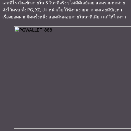
เลททีไร เงินเข้าภายใน 5 วินาทีจริงๆ ไม่มีดีเลย์เลย แถมรวมทุกค่าย
ดังไว้ครบ ทั้ง PG, XO, Jili หน้าเว็บก็ใช้งานง่ายมาก ผมเคยมีปัญหา
เรื่องยอดฝากผิดครั้งหนึ่ง แอดมินตอบภายในนาทีเดียว แก้ให้ไวมาก