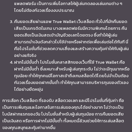
แพลตฟอร์ม เป็นการเพิ่มโอกาสให้ผู้เล่นทดลองเล่นเกมต่าง ๆ
โดยไม่ต้องกังวลเรื่องงบประมาณ
คืนยอดเสียผ่านแอพ True Wallet เว็บสล็อต ทั่วไปที่มักคืนยอด
เสียเป็นเครดิตในเกม บางแพลตฟอร์มมีความพิเศษโดยการ คืน
ยอดเสียเป็นเงินสดเข้าบัญชีวอเลทโดยตรง ซึ่งทำให้ผู้เล่น
สามารถนำเงินดังกล่าวไปใช้จ่ายหรือฝากต่อเพื่อเล่นต่อได้ทันที นี่
คือโปรโมชั่นที่ช่วยลดความเสี่ยงและสร้างความคุ้มค่าให้กับผู้เล่น
อย่างแท้จริง
ฝากไม่มีขั้นต่ำ โปรโมชั่นคลาสสิกของเว็บที่ใช้ True Wallet คือ
ฝากไม่มีขั้นต่ำ ซึ่งเหมาะสำหรับผู้เล่นทุกระดับ ไม่ว่าจะมีทุนมากหรือ
ทุนน้อย ทำให้ทุกคนมีโอกาสเข้าถึงเกมสล็อตได้โดยไม่จำเป็นต้อง
กังวลเรื่องยอดฝากขั้นต่ำ ทำให้คุณสามารถบริหารทุนของตัวเอง
ได้อย่างยืดหยุ่น
การเลือก เว็บสล็อต ที่รองรับ สล็อตวอเลท และมีโปรโมชั่นที่คุ้มค่า ถือ
เป็นการเพิ่มทุนและโอกาสในการเล่นของคุณได้อย่างมาก ไม่ว่าจะเป็น
โบนัสฝากแรกของวัน โปรโมชั่นสำหรับผู้เล่นทุนน้อย การคืนยอดเสีย
เป็นเงินสด หรือการฝากไม่มีขั้นต่ำ ทั้งหมดนี้ล้วนช่วยให้การเล่นสล็อต
ของคุณสนุกและคุ้มค่ามากขึ้น