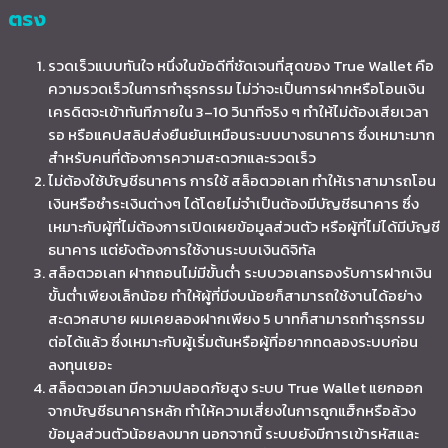
ตรง
รวดเร็วแบบทันใจ หนึ่งในข้อดีที่ชัดเจนที่สุดของ True Wallet คือ
ความรวดเร็วในการทำธุรกรรม ไม่ว่าจะเป็นการฝากหรือโอนเงิน
เครดิตจะเข้าทันทีภายใน 3–10 วินาทีจริง ๆ ทำให้ไม่ต้องเสียเวลา
รอ หรือแคปสลิปส่งยืนยันเหมือนระบบบางธนาคาร ซึ่งเหมาะมาก
สำหรับคนที่ต้องการความสะดวกและรวดเร็ว
ไม่ต้องใช้บัญชีธนาคาร การใช้ สล็อตวอเลท ทำให้เราสามารถโอน
เงินหรือชำระเงินต่างๆ ได้โดยไม่จำเป็นต้องมีบัญชีธนาคาร ซึ่ง
เหมาะกับผู้ที่ไม่ต้องการเปิดเผยข้อมูลส่วนตัว หรือผู้ที่ไม่ได้มีบัญชี
ธนาคาร แต่ยังต้องการใช้งานระบบเงินดิจิทัล
สล็อตวอเลท ฝากถอนไม่มีขั้นต่ำ ระบบวอเลทรองรับการฝากเงิน
ขั้นต่ำเพียงเล็กน้อย ทำให้ผู้ที่มีงบน้อยก็สามารถใช้งานได้อย่าง
สะดวกสบาย ผมเคยลองฝากเพียง 5 บาทก็สามารถทำธุรกรรม
ต่อได้แล้ว ซึ่งเหมาะกับผู้เริ่มต้นหรือผู้ที่อยากทดลองระบบก่อน
ลงทุนเยอะ
สล็อตวอเลท มีความปลอดภัยสูง ระบบ True Wallet แยกออก
จากบัญชีธนาคารหลัก ทำให้ความเสี่ยงในการถูกแฮ็กหรือล้วง
ข้อมูลส่วนตัวน้อยลงมาก นอกจากนี้ ระบบยังมีการเข้ารหัสและ