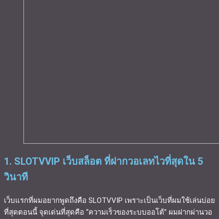
1. SLOTVVIP เว็บสล็อต ที่ฝากวอเลทไวที่สุดใน 5
วินาที
เว็บแรกที่ผมอยากพูดถึงคือ SLOTVVIP เพราะเป็นเว็บที่ผมใช้เล่นบ่อย
ที่สุดตอนนี้ จุดเด่นที่สุดคือ “ความเร็วของระบบออโต้” ผมฝากผ่านวอ