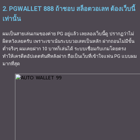
2. PGWALLET 888 ถ้าชอบ สล็อตวอเลท ต้องเว็บนี้
เท่านั้น
ผมเป็นสายเล่นเกมของค่าย PG อยู่แล้ว เลยลองเว็บนี้ดู ปรากฏว่าไม่
ผิดหวังเลยครับ เพราะเขาเน้นระบบวอเลทเป็นหลัก ฝากถอนไม่มีขั้น
ต่ำจริงๆ ผมเคยฝาก 10 บาทก็เล่นได้ ระบบเชื่อมกับเกมโดยตรง
ทำให้เครดิตอัปเดตทันทีหลังฝาก ถือเป็นเว็บที่เข้าใจแฟน PG แบบผม
มากที่สุด