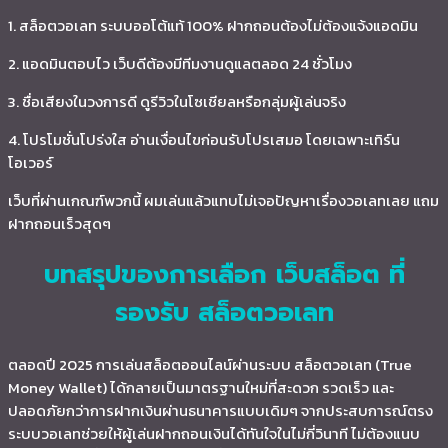
1. สล็อตวอเลท ระบบออโต้แท้ 100% ฝากถอนต้องไม่ต้องแจ้งแอดมิน
2. แอดมินตอบไว เว็บดีต้องมีทีมงานดูแลตลอด 24 ชั่วโมง
3. ชื่อเสียงในวงการดี ดูรีวิวในโซเชียลหรือกลุ่มผู้เล่นจริง
4. โปรโมชั่นโปร่งใส อ่านเงื่อนไขก่อนรับโปรเสมอ โดยเฉพาะเทิร์น
โอเวอร์
เว็บที่ผ่านเกณฑ์พวกนี้ ผมเล่นแล้วแทบไม่เจอปัญหาเรื่องวอเลทเลย แถม
ฝากถอนเร็วสุดๆ
บทสรุปของการเลือก เว็บสล็อต ที่
รองรับ สล็อตวอเลท
ตลอดปี 2025 การเล่นสล็อตออนไลน์ผ่านระบบ สล็อตวอเลท (True
Money Wallet) ได้กลายเป็นมาตรฐานใหม่ที่สะดวก รวดเร็ว และ
ปลอดภัยกว่าการฝากเงินผ่านธนาคารแบบเดิมๆ จากประสบการณ์ตรง
ระบบวอเลทช่วยให้ผู้เล่นฝากถอนเงินได้ทันใจในไม่กี่วินาที ไม่ต้องแนบ