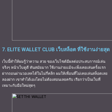
7. ELITE WALLET CLUB เว็บสล็อต ที่ใช้งานง่ายสุด
เว็บนี้ทำให้ผมรู้ว่าความ สวย ของเว็บไซต์มีผลต่อประสบการณ์เล่น
จริงๆ หน้าเว็บดูดี ทันสมัยมาก ใช้งานง่ายแม้จะเพิ่งเคยเล่นครั้งแรก
ฝากถอนผ่านวอเลทได้ในไม่กี่คลิก ผมให้เพื่อนที่ไม่เคยเล่นสล็อตเลย
ลองฝาก เขาทำได้เองโดยไม่ต้องสอนเลยครับ เรียกว่าเป็นเว็บที่
เหมาะกับมือใหม่สุดๆ