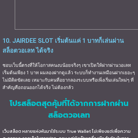
10. JAIRDEE SLOT เริ่มต้นแค่ 1 บาทก็เล่นผ่าน
สล็อตวอเลท ได้จริง
ชอบเว็บนี้ตรงที่ให้โอกาสคนงบน้อยจริงๆ เขาเปิดให้ฝากผ่านวอเลท
เริ่มต้นเพียง 1 บาท ผมลองฝากดูแล้ว ระบบก็ทำงานเหมือนฝากเยอะๆ
ไม่มีติดขัดเลย เหมาะกับคนที่อยากลองระบบหรือเพิ่งเริ่มเล่นใหม่ๆ ที่
สำคัญคือถอนออกได้จริง ไม่ต้องกลัว
โปรสล็อตสุดคุ้มที่ได้จากการฝากผ่าน
สล็อตวอเลท
เว็บสล็อต หลายแห่งหันมาใช้ระบบ True Wallet ไม่เพียงแต่เพื่อความ