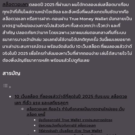
สล็อตวอเลท
ตลอดปี 2025 ที่ผ่านมา ผมได้ทดลองเล่นสล็อตมาเกือบ
ทุกเจ้าที่เห็นโผล่ตามหน้าโซเชียล และสิ่งหนึ่งที่ผมสังเกตเห็นชัดมากคือ
สล็อตวอเลท หรือการฝาก-ถอนผ่าน True Money Wallet มันกลายเป็น
มาตรฐานใหม่ของวงการไปแล้วจริงๆ ทั้งสะดวกกว่า เร็วกว่า และที่
สำคัญ ปลอดภัยกว่ามาก โดยเฉพาะเวลาผมเล่นตอนกลางคืนที่ระบบ
ธนาคารบางเจ้ามักล่ม วอเลทยังใช้งานได้ปกติทุกครั้ง วันนี้ผมเลยอยาก
มาเล่าประสบการณ์ตรง พร้อมจัดอันดับ 10 เว็บสล็อต ที่ผมลองแล้วว่าดี
จริงในปี 2025 เผื่อใครกำลังมองหาเว็บที่ฝากถอนง่าย เล่นได้สบายใจ ไม่
ต้องพึ่งบัญชีธนาคารหลัก พร้อมแล้วไปดูกันเลย
สารบัญ
10 เว็บสล็อต ที่ลองแล้วว่าดีที่สุดในปี 2025 กับระบบ สล็อตวอ
เลท ที่เร็ว แรง และเสถียรสุดๆ
สล็อตวอเลท คืออะไร ทำไมถึงกลายเป็นมาตรฐานใหม่ของ เว็บ
สล็อต ยุคนี้​
ข้อดีของการใช้ True Wallet จากประสบการณ์ตรง
ข้อควรระวังเกี่ยวกับการใช้ สล็อตวอเลท
วิธีฝากเงินเข้า เว็บสล็อต ด้วย True Wallet