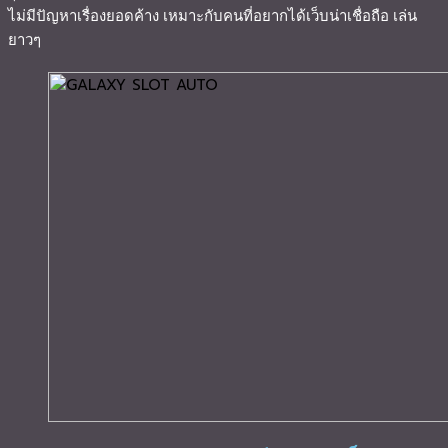
ไม่มีปัญหาเรื่องยอดค้าง เหมาะกับคนที่อยากได้เว็บน่าเชื่อถือ เล่น
ยาวๆ