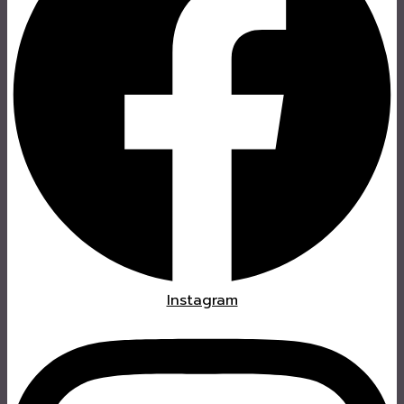
Instagram