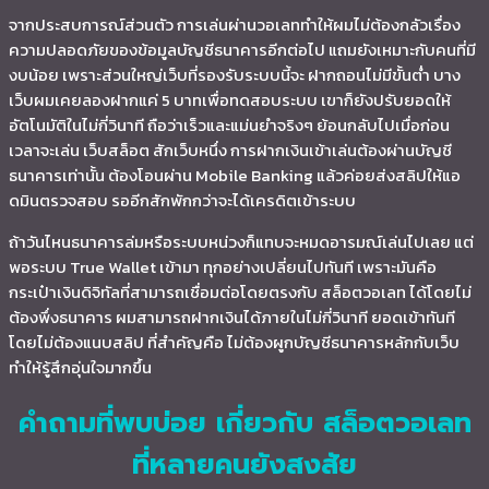
จากประสบการณ์ส่วนตัว การเล่นผ่านวอเลททำให้ผมไม่ต้องกลัวเรื่อง
ความปลอดภัยของข้อมูลบัญชีธนาคารอีกต่อไป แถมยังเหมาะกับคนที่มี
งบน้อย เพราะส่วนใหญ่เว็บที่รองรับระบบนี้จะ ฝากถอนไม่มีขั้นต่ำ บาง
เว็บผมเคยลองฝากแค่ 5 บาทเพื่อทดสอบระบบ เขาก็ยังปรับยอดให้
อัตโนมัติในไม่กี่วินาที ถือว่าเร็วและแม่นยำจริงๆ ย้อนกลับไปเมื่อก่อน
เวลาจะเล่น เว็บสล็อต สักเว็บหนึ่ง การฝากเงินเข้าเล่นต้องผ่านบัญชี
ธนาคารเท่านั้น ต้องโอนผ่าน Mobile Banking แล้วค่อยส่งสลิปให้แอ
ดมินตรวจสอบ รออีกสักพักกว่าจะได้เครดิตเข้าระบบ
ถ้าวันไหนธนาคารล่มหรือระบบหน่วงก็แทบจะหมดอารมณ์เล่นไปเลย แต่
พอระบบ True Wallet เข้ามา ทุกอย่างเปลี่ยนไปทันที เพราะมันคือ
กระเป๋าเงินดิจิทัลที่สามารถเชื่อมต่อโดยตรงกับ สล็อตวอเลท ได้โดยไม่
ต้องพึ่งธนาคาร ผมสามารถฝากเงินได้ภายในไม่กี่วินาที ยอดเข้าทันที
โดยไม่ต้องแนบสลิป ที่สำคัญคือ ไม่ต้องผูกบัญชีธนาคารหลักกับเว็บ
ทำให้รู้สึกอุ่นใจมากขึ้น
คำถามที่พบบ่อย เกี่ยวกับ สล็อตวอเลท
ที่หลายคนยังสงสัย