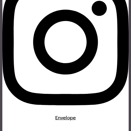
Envelope