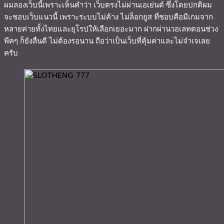
ผมลองเว็บนี้เพราะเห็นคำว่า เว็บตรงไม่ผ่านเอเย่นต์ ซึ่งโดยปกติผม
จะชอบเว็บแนวนี้ เพราะระบบไม่ค้าง ไม่ล็อกยูส ที่ชอบคือมีเกมจาก
หลายค่ายทั้งไทยและยุโรปให้เลือกเยอะมาก ฝากผ่านวอเลทตอนช่วง
พีคๆ ก็ยังลื่นดี ไม่ต้องรอนาน ถือว่าเป็นเว็บที่คุ้มค่าและไม่จำเจเลย
ครับ