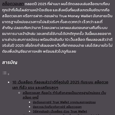
สล็อตวอเลท
ตลอดปี 2025 ที่ผ่านมา ผมได้ทดลองเล่นสล็อตมาเกือบ
ทุกเจ้าที่เห็นโผล่ตามหน้าโซเชียล และสิ่งหนึ่งที่ผมสังเกตเห็นชัดมากคือ
สล็อตวอเลท หรือการฝาก-ถอนผ่าน True Money Wallet มันกลายเป็น
มาตรฐานใหม่ของวงการไปแล้วจริงๆ ทั้งสะดวกกว่า เร็วกว่า และที่
สำคัญ ปลอดภัยกว่ามาก โดยเฉพาะเวลาผมเล่นตอนกลางคืนที่ระบบ
ธนาคารบางเจ้ามักล่ม วอเลทยังใช้งานได้ปกติทุกครั้ง วันนี้ผมเลยอยาก
มาเล่าประสบการณ์ตรง พร้อมจัดอันดับ 10 เว็บสล็อต ที่ผมลองแล้วว่าดี
จริงในปี 2025 เผื่อใครกำลังมองหาเว็บที่ฝากถอนง่าย เล่นได้สบายใจ ไม่
ต้องพึ่งบัญชีธนาคารหลัก พร้อมแล้วไปดูกันเลย
สารบัญ
10 เว็บสล็อต ที่ลองแล้วว่าดีที่สุดในปี 2025 กับระบบ สล็อตวอ
เลท ที่เร็ว แรง และเสถียรสุดๆ
สล็อตวอเลท คืออะไร ทำไมถึงกลายเป็นมาตรฐานใหม่ของ เว็บ
สล็อต ยุคนี้​
ข้อดีของการใช้ True Wallet จากประสบการณ์ตรง
ข้อควรระวังเกี่ยวกับการใช้ สล็อตวอเลท
วิธีฝากเงินเข้า เว็บสล็อต ด้วย True Wallet