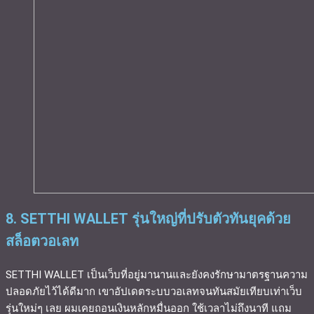
8. SETTHI WALLET รุ่นใหญ่ที่ปรับตัวทันยุคด้วย
สล็อตวอเลท
SETTHI WALLET เป็นเว็บที่อยู่มานานและยังคงรักษามาตรฐานความ
ปลอดภัยไว้ได้ดีมาก เขาอัปเดตระบบวอเลทจนทันสมัยเทียบเท่าเว็บ
รุ่นใหม่ๆ เลย ผมเคยถอนเงินหลักหมื่นออก ใช้เวลาไม่ถึงนาที แถม