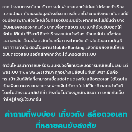
จากประสบการณ์ส่วนตัว การเล่นผ่านวอเลททำให้ผมไม่ต้องกลัวเรื่อง
ความปลอดภัยของข้อมูลบัญชีธนาคารอีกต่อไป แถมยังเหมาะกับคนที่มี
งบน้อย เพราะส่วนใหญ่เว็บที่รองรับระบบนี้จะ ฝากถอนไม่มีขั้นต่ำ บาง
เว็บผมเคยลองฝากแค่ 5 บาทเพื่อทดสอบระบบ เขาก็ยังปรับยอดให้
อัตโนมัติในไม่กี่วินาที ถือว่าเร็วและแม่นยำจริงๆ ย้อนกลับไปเมื่อก่อน
เวลาจะเล่น เว็บสล็อต สักเว็บหนึ่ง การฝากเงินเข้าเล่นต้องผ่านบัญชี
ธนาคารเท่านั้น ต้องโอนผ่าน Mobile Banking แล้วค่อยส่งสลิปให้แอ
ดมินตรวจสอบ รออีกสักพักกว่าจะได้เครดิตเข้าระบบ
ถ้าวันไหนธนาคารล่มหรือระบบหน่วงก็แทบจะหมดอารมณ์เล่นไปเลย แต่
พอระบบ True Wallet เข้ามา ทุกอย่างเปลี่ยนไปทันที เพราะมันคือ
กระเป๋าเงินดิจิทัลที่สามารถเชื่อมต่อโดยตรงกับ สล็อตวอเลท ได้โดยไม่
ต้องพึ่งธนาคาร ผมสามารถฝากเงินได้ภายในไม่กี่วินาที ยอดเข้าทันที
โดยไม่ต้องแนบสลิป ที่สำคัญคือ ไม่ต้องผูกบัญชีธนาคารหลักกับเว็บ
ทำให้รู้สึกอุ่นใจมากขึ้น
คำถามที่พบบ่อย เกี่ยวกับ สล็อตวอเลท
ที่หลายคนยังสงสัย