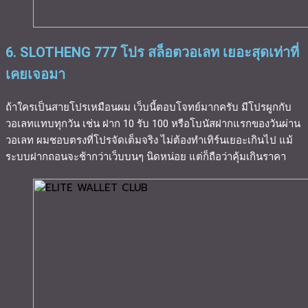
6. SLOTHENG 777 โปร สล็อตวอเลท เยอะสุดเท่าที่
เคยเจอมา
ถ้าใครเป็นสายโปรเหมือนผม เว็บนี้ตอบโจทย์มากครับ มีโปรผูกกับ
วอเลทแทบทุกวัน เช่น ฝาก 10 รับ 100 หรือโบนัสฝากแรกของวันผ่าน
วอเลท ผมชอบตรงที่โปรจัดเต็มจริง ไม่ต้องทำเทิร์นเยอะเกินไป แม้
ระบบฝากถอนจะช้ากว่าเว็บบนๆ นิดหน่อย แต่ก็ถือว่าคุ้มเกินราคา