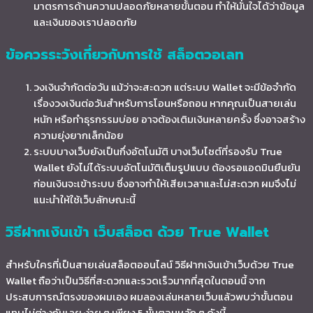
มาตรการด้านความปลอดภัยหลายขั้นตอน ทำให้มั่นใจได้ว่าข้อมูล
และเงินของเราปลอดภัย
ข้อควรระวังเกี่ยวกับการใช้ สล็อตวอเลท
วงเงินจำกัดต่อวัน แม้ว่าจะสะดวก แต่ระบบ Wallet จะมีข้อจำกัด
เรื่องวงเงินต่อวันสำหรับการโอนหรือถอน หากคุณเป็นสายเล่น
หนัก หรือทำธุรกรรมบ่อย อาจต้องเติมเงินหลายครั้ง ซึ่งอาจสร้าง
ความยุ่งยากเล็กน้อย
ระบบบางเว็บยังเป็นกึ่งอัตโนมัติ บางเว็บไซต์ที่รองรับ True
Wallet ยังไม่ได้ระบบอัตโนมัติเต็มรูปแบบ ต้องรอแอดมินยืนยัน
ก่อนเงินจะเข้าระบบ ซึ่งอาจทำให้เสียเวลาและไม่สะดวก ผมจึงไม่
แนะนำให้ใช้เว็บลักษณะนี้
วิธีฝากเงินเข้า เว็บสล็อต ด้วย True Wallet
สำหรับใครที่เป็นสายเล่นสล็อตออนไลน์ วิธีฝากเงินเข้าเว็บด้วย True
Wallet ถือว่าเป็นวิธีที่สะดวกและรวดเร็วมากที่สุดในตอนนี้ จาก
ประสบการณ์ตรงของผมเอง ผมลองเล่นหลายเว็บแล้วพบว่าขั้นตอน
แทบไม่ต่างกันเลย ง่าย ๆ เพียง 5 ขั้นตอนหลัก ๆ ดังนี้