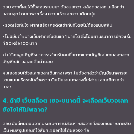
ตอบ จากที่ผมใช้ทั้งสองระบบมา ต้องบอกว่า สล็อตวอเลท เหนือกว่า
หลายจุด โดยเฉพาะเรื่อง ความเร็วและความยืดหยุ่น
• รวดเร็วทันใจ: ฝากเสร็จ เครดิตเข้าทันทีโดยไม่ต้องแนบสลิป
• ไม่มีขั้นต่ำ: บางเว็บฝากเริ่มต้นแค่ 1 บาทได้ ซึ่งโอนผ่านธนาคารมักจะเริ่ม
ที่ 50 หรือ 100 บาท
• ไม่ต้องผูกบัญชีธนาคาร: สำหรับคนที่อยากแยกบัญชีเล่นเกมออกจาก
บัญชีหลัก วอเลทคือคำตอบ
ผมเองชอบใช้วอเลทเวลาเดินทาง เพราะไม่ต้องกลัวว่าบัญชีธนาคารจะ
โดนแบนหรือระงับชั่วคราว มันเป็นระบบกลางที่ใช้ง่ายและเสถียรกว่า
เยอะ
4. ถ้ามี เว็บสล็อต เยอะขนาดนี้ จะเลือกเว็บวอเลท
ยังไงให้ไม่พลาด?
ตอบ อันนี้ผมตอบจากประสบการณ์ล้วนๆ หลังจากที่ลองเล่นมาหลายสิบ
เว็บ ผมสรุปเกณฑ์ไว้สั้นๆ 4 ข้อที่ใช้ได้ผลจริง คือ