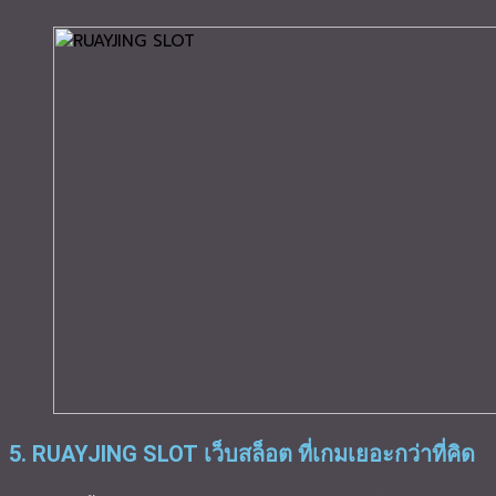
5. RUAYJING SLOT เว็บสล็อต ที่เกมเยอะกว่าที่คิด