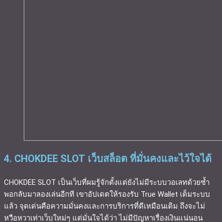
4. CHOKDEE SLOT เว็บสล็อต ที่มั่นคงและไว้ใจได้
CHOKDEE SLOT เป็นเว็บที่ผมรู้จักตั้งแต่ยังไม่มีระบบวอเลทด้วยซ้ำ
พอกลับมาลองเล่นอีกที เขาอัปเดตให้รองรับ True Wallet เต็มระบบ
แล้ว จุดเด่นคือความมั่นคงและการบริการที่ดีเหมือนเดิม ถึงจะไม่
หวือหวาเท่าเว็บใหม่ๆ แต่มั่นใจได้ว่า ไม่มีปัญหาเรื่องเงินแน่นอน