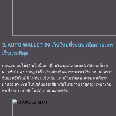
3. AUTO WALLET 99 เว็บใหม่ที่ระบบ สล็อตวอเลท
เร็วแรงที่สุด
ตอนแรกผมไม่รู้จักเว็บนี้เลย เพื่อนในกลุ่มไลน์แนะนำให้ลอง ก็เลย
ฝากเข้าไปดู ปรากฏว่าเร็วจริงอย่างที่พูด เพราะเขาใช้ระบบ AI ตรวจ
จับยอดอัตโนมัติ ไม่ต้องแจ้งสลิป แถมมีโปรพิเศษเฉพาะคนที่ฝาก
ผ่านวอเลท เช่น โบนัสคืนยอดเสีย หรือโปรฝากแรกสุดคุ้ม เหมาะกับ
คนที่ชอบระบบอัตโนมัติแบบผมมากครับ