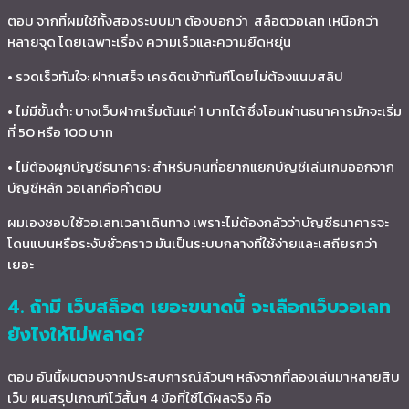
ตอบ จากที่ผมใช้ทั้งสองระบบมา ต้องบอกว่า สล็อตวอเลท เหนือกว่า
หลายจุด โดยเฉพาะเรื่อง ความเร็วและความยืดหยุ่น
• รวดเร็วทันใจ: ฝากเสร็จ เครดิตเข้าทันทีโดยไม่ต้องแนบสลิป
• ไม่มีขั้นต่ำ: บางเว็บฝากเริ่มต้นแค่ 1 บาทได้ ซึ่งโอนผ่านธนาคารมักจะเริ่ม
ที่ 50 หรือ 100 บาท
• ไม่ต้องผูกบัญชีธนาคาร: สำหรับคนที่อยากแยกบัญชีเล่นเกมออกจาก
บัญชีหลัก วอเลทคือคำตอบ
ผมเองชอบใช้วอเลทเวลาเดินทาง เพราะไม่ต้องกลัวว่าบัญชีธนาคารจะ
โดนแบนหรือระงับชั่วคราว มันเป็นระบบกลางที่ใช้ง่ายและเสถียรกว่า
เยอะ
4. ถ้ามี เว็บสล็อต เยอะขนาดนี้ จะเลือกเว็บวอเลท
ยังไงให้ไม่พลาด?
ตอบ อันนี้ผมตอบจากประสบการณ์ล้วนๆ หลังจากที่ลองเล่นมาหลายสิบ
เว็บ ผมสรุปเกณฑ์ไว้สั้นๆ 4 ข้อที่ใช้ได้ผลจริง คือ