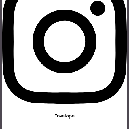
Envelope