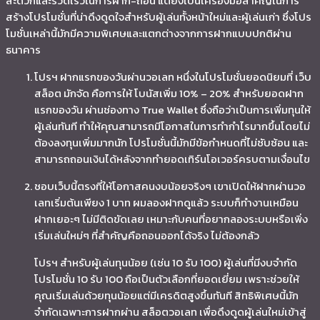
สะดวกและรวดเร็วในการฝาก-ถอน แต่ยังเป็นเครื่องมือสำคัญในการ
สร้างโปรโมชั่นที่น่าดึงดูดใจสำหรับผู้เล่นทั้งหน้าใหม่และผู้เล่นเก่า ซึ่งโปร
โมชั่นเหล่านี้มักมีความพิเศษและแตกต่างจากการฝากแบบปกติผ่าน
ธนาคาร
โปรฯ ฝากแรกของวันผ่านวอเลท หนึ่งในโปรโมชั่นยอดนิยมที่ เว็บ
สล็อต มักจัด คือการให้ โบนัสเพิ่ม 10% – 20% สำหรับยอดฝาก
แรกของวัน ผ่านช่องทาง True Wallet ซึ่งถือว่าเป็นการเพิ่มทุนให้
ผู้เล่นทันที ทำให้คุณสามารถมีโอกาสในการทำกำไรมากขึ้นโดยไม่
ต้องลงทุนเพิ่มมากนัก โปรโมชั่นนี้มักมีข้อกำหนดที่ไม่ซับซ้อน และ
สามารถถอนเงินได้หลังจากทำยอดเทิร์นโอเวอร์ครบตามเงื่อนไข
ชอบเว็บนี้ตรงที่ให้โอกาสคนงบน้อยจริงๆ เขาเปิดให้ฝากผ่านวอ
เลทเริ่มต้นเพียง 1 บาท ผมลองฝากดูแล้ว ระบบก็ทำงานเหมือน
ฝากเยอะๆ ไม่มีติดขัดเลย เหมาะกับคนที่อยากลองระบบหรือเพิ่ง
เริ่มเล่นใหม่ๆ ที่สำคัญคือถอนออกได้จริง ไม่ต้องกลัว
โปรฯ สำหรับผู้เล่นทุนน้อย (เช่น 10 รับ 100) ผู้เล่นที่มีงบจำกัด
โปรโมชั่น 10 รับ 100 ถือเป็นตัวเลือกที่ยอดเยี่ยม เพราะช่วยให้
คุณเริ่มเล่นด้วยทุนน้อยแต่มีเครดิตสูงขึ้นทันที สิทธิพิเศษนี้มัก
จำกัดเฉพาะการฝากผ่าน สล็อตวอเลท เพื่อดึงดูดผู้เล่นใหม่เข้าสู่