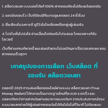
1. สล็อตวอเลท ระบบออโต้แท้ 100% ฝากถอนต้องไม่ต้องแจ้งแอดมิน
2. แอดมินตอบไว เว็บดีต้องมีทีมงานดูแลตลอด 24 ชั่วโมง
3. ชื่อเสียงในวงการดี ดูรีวิวในโซเชียลหรือกลุ่มผู้เล่นจริง
4. โปรโมชั่นโปร่งใส อ่านเงื่อนไขก่อนรับโปรเสมอ โดยเฉพาะเทิร์น
โอเวอร์
เว็บที่ผ่านเกณฑ์พวกนี้ ผมเล่นแล้วแทบไม่เจอปัญหาเรื่องวอเลทเลย แถม
ฝากถอนเร็วสุดๆ
บทสรุปของการเลือก เว็บสล็อต ที่
รองรับ สล็อตวอเลท
ตลอดปี 2025 การเล่นสล็อตออนไลน์ผ่านระบบ สล็อตวอเลท (True
Money Wallet) ได้กลายเป็นมาตรฐานใหม่ที่สะดวก รวดเร็ว และ
ปลอดภัยกว่าการฝากเงินผ่านธนาคารแบบเดิมๆ จากประสบการณ์ตรง
ระบบวอเลทช่วยให้ผู้เล่นฝากถอนเงินได้ทันใจในไม่กี่วินาที ไม่ต้องแนบ