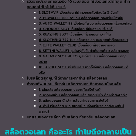
รีวิวจากประสบการณ์จริง 10 เว็บสล็อต ที่ใช้วอเลทได้ดีที่สุด ฝาก
ถอนออโต้ไวไม่เกิน 10 วิ
1. SLOTVVIP เว็บสล็อต ที่ฝากวอเลทไวที่สุดใน 5 วินาที
2. PGWALLET 888 ถ้าชอบ สล็อตวอเลท ต้องเว็บนี้เท่านั้น
3. AUTO WALLET 99 เว็บใหม่ที่ระบบ สล็อตวอเลท เร็วแรงที่สุด
4. CHOKDEE SLOT เว็บสล็อต ที่มั่นคงและไว้ใจได้
5. RUAYJING SLOT เว็บสล็อต ที่เกมเยอะกว่าที่คิด
6. SLOTHENG 777 โปร สล็อตวอเลท เยอะสุดเท่าที่เคยเจอมา
7. ELITE WALLET CLUB เว็บสล็อต ที่ใช้งานง่ายสุด
8. SETTHI WALLET รุ่นใหญ่ที่ปรับตัวทันยุคด้วย สล็อตวอเลท
9. GALAXY SLOT AUTO ยูสเดียว เล่น สล็อตวอเลท ได้ทุก
อย่าง
10. JAIRDEE SLOT เริ่มต้นแค่ 1 บาทก็เล่นผ่าน สล็อตวอเลท ได้
จริง
โปรสล็อตสุดคุ้มที่ได้จากการฝากผ่าน สล็อตวอเลท
คำถามที่พบบ่อย เกี่ยวกับ สล็อตวอเลท ที่หลายคนยังสงสัย
1. เล่นสล็อตด้วยวอเลท ปลอดภัยจริงไหม?
2. ฝากเงินผ่าน สล็อตวอเลท แล้ว ยอดไม่เข้า ต้องทำยังไงดี?
3. สล็อตวอเลท ดีกว่าการโอนผ่านธนาคารยังไง?
4. ถ้ามี เว็บสล็อต เยอะขนาดนี้ จะเลือกเว็บวอเลทยังไงให้ไม่
พลาด?
บทสรุปของการเลือก เว็บสล็อต ที่รองรับ สล็อตวอเลท
สล็อตวอเลท คืออะไร ทำไมถึงกลายเป็น