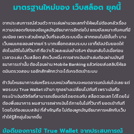
มาตรฐานใหม่ของ เว็บสล็อต ยุคนี้​
จากประสบการณ์ส่วนตัว การเล่นผ่านวอเลททำให้ผมไม่ต้องกลัวเรื่อง
ความปลอดภัยของข้อมูลบัญชีธนาคารอีกต่อไป แถมยังเหมาะกับคนที่มี
งบน้อย เพราะส่วนใหญ่เว็บที่รองรับระบบนี้จะ ฝากถอนไม่มีขั้นต่ำ บาง
เว็บผมเคยลองฝากแค่ 5 บาทเพื่อทดสอบระบบ เขาก็ยังปรับยอดให้
อัตโนมัติในไม่กี่วินาที ถือว่าเร็วและแม่นยำจริงๆ ย้อนกลับไปเมื่อก่อน
เวลาจะเล่น เว็บสล็อต สักเว็บหนึ่ง การฝากเงินเข้าเล่นต้องผ่านบัญชี
ธนาคารเท่านั้น ต้องโอนผ่าน Mobile Banking แล้วค่อยส่งสลิปให้แอ
ดมินตรวจสอบ รออีกสักพักกว่าจะได้เครดิตเข้าระบบ
ถ้าวันไหนธนาคารล่มหรือระบบหน่วงก็แทบจะหมดอารมณ์เล่นไปเลย แต่
พอระบบ True Wallet เข้ามา ทุกอย่างเปลี่ยนไปทันที เพราะมันคือ
กระเป๋าเงินดิจิทัลที่สามารถเชื่อมต่อโดยตรงกับ สล็อตวอเลท ได้โดยไม่
ต้องพึ่งธนาคาร ผมสามารถฝากเงินได้ภายในไม่กี่วินาที ยอดเข้าทันที
โดยไม่ต้องแนบสลิป ที่สำคัญคือ ไม่ต้องผูกบัญชีธนาคารหลักกับเว็บ
ทำให้รู้สึกอุ่นใจมากขึ้น
ข้อดีของการใช้ True Wallet จากประสบการณ์