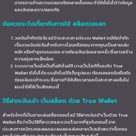
มาตรการด้านความปลอดภัยหลายขั้นตอน ทำให้มั่นใจได้ว่าข้อมูล
และเงินของเราปลอดภัย
ข้อควรระวังเกี่ยวกับการใช้ สล็อตวอเลท
วงเงินจำกัดต่อวัน แม้ว่าจะสะดวก แต่ระบบ Wallet จะมีข้อจำกัด
เรื่องวงเงินต่อวันสำหรับการโอนหรือถอน หากคุณเป็นสายเล่น
หนัก หรือทำธุรกรรมบ่อย อาจต้องเติมเงินหลายครั้ง ซึ่งอาจสร้าง
ความยุ่งยากเล็กน้อย
ระบบบางเว็บยังเป็นกึ่งอัตโนมัติ บางเว็บไซต์ที่รองรับ True
Wallet ยังไม่ได้ระบบอัตโนมัติเต็มรูปแบบ ต้องรอแอดมินยืนยัน
ก่อนเงินจะเข้าระบบ ซึ่งอาจทำให้เสียเวลาและไม่สะดวก ผมจึงไม่
แนะนำให้ใช้เว็บลักษณะนี้
วิธีฝากเงินเข้า เว็บสล็อต ด้วย True Wallet
สำหรับใครที่เป็นสายเล่นสล็อตออนไลน์ วิธีฝากเงินเข้าเว็บด้วย True
Wallet ถือว่าเป็นวิธีที่สะดวกและรวดเร็วมากที่สุดในตอนนี้ จาก
ประสบการณ์ตรงของผมเอง ผมลองเล่นหลายเว็บแล้วพบว่าขั้นตอน
แทบไม่ต่างกันเลย ง่าย ๆ เพียง 5 ขั้นตอนหลัก ๆ ดังนี้